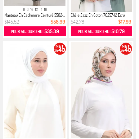
6
8
10
12
14
16
Manteau En Cachemire Ceinturé 5502-...
Châle Jazz En Coton 70257-12 Écru
$145.52
$58.99
$42.78
$17.99
$35.39
$10.79
POUR AUJOURD HUI
POUR AUJOURD HUI