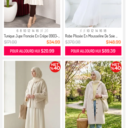
6
8
10
12
14
16
18
20
6
8
10
12
14
16
18
Tunique Jupe Froncée En Crêpe 0903-...
Robe Plissée En Mousseline De Soie ...
$171.00
$34.99
$370.98
$148.99
$20.99
$89.39
POUR AUJOURD HUI
POUR AUJOURD HUI