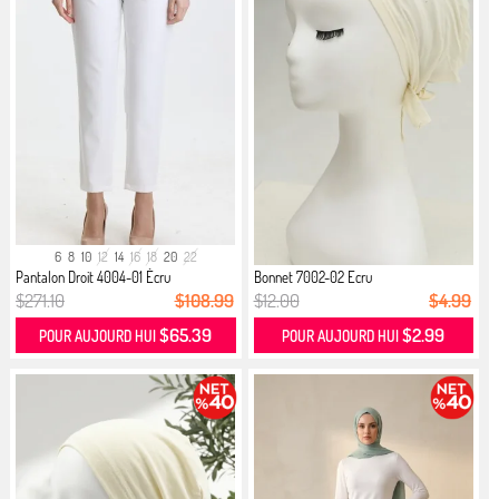
6
8
10
12
14
16
18
20
22
Pantalon Droit 4004-01 Écru
Bonnet 7002-02 Ecru
$271.10
$108.99
$12.00
$4.99
$65.39
$2.99
POUR AUJOURD HUI
POUR AUJOURD HUI