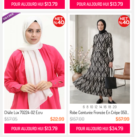
$13.79
$13.79
POUR AUJOURD HUI
POUR AUJOURD HUI
6
8
10
12
14
16
18
20
Châle Lüx 70224-02 Ecru
Robe Ceinturée Froncée En Crêpe 050...
$57.05
$22.99
$157.00
$57.99
$13.79
$34.79
POUR AUJOURD HUI
POUR AUJOURD HUI