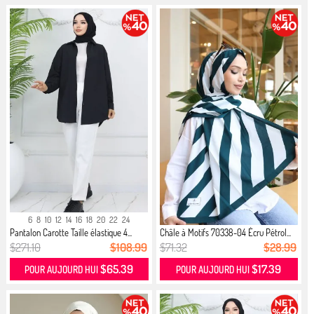
6
8
10
12
14
16
18
20
22
24
Pantalon Carotte Taille élastique 4...
Châle à Motifs 70338-04 Écru Pétrol...
$271.10
$108.99
$71.32
$28.99
$65.39
$17.39
POUR AUJOURD HUI
POUR AUJOURD HUI