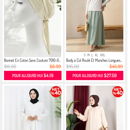
S
M
L
XL
XXL
Bonnet En Coton Sans Couture 7010-0...
Body à Col Roulé Et Manches Longues...
$16.00
$6.99
$115.00
$45.99
$4.19
$27.59
POUR AUJOURD HUI
POUR AUJOURD HUI