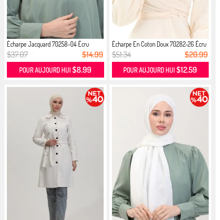
Écharpe Jacquard 70258-04 Écru
Écharpe En Coton Doux 70282-26 Écru
$37.07
$14.99
$51.34
$20.99
$8.99
$12.59
POUR AUJOURD HUI
POUR AUJOURD HUI