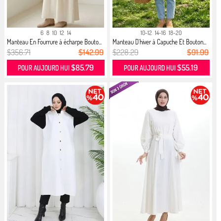
6
8
10
12
14
10-12
14-16
18-20
Manteau En Fourrure à écharpe Bouto...
Manteau D`hiver à Capuche Et Bouton...
$356.71
$142.99
$228.29
$91.99
$85.79
$55.19
POUR AUJOURD HUI
POUR AUJOURD HUI