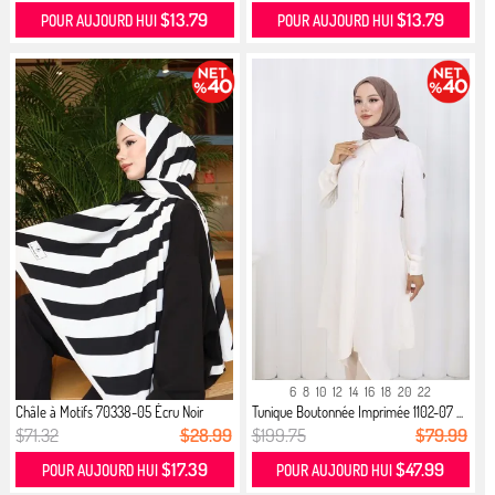
$13.79
$13.79
POUR AUJOURD HUI
POUR AUJOURD HUI
6
8
10
12
14
16
18
20
22
Châle à Motifs 70338-05 Écru Noir
Tunique Boutonnée Imprimée 1102-07 ...
$71.32
$28.99
$199.75
$79.99
$17.39
$47.99
POUR AUJOURD HUI
POUR AUJOURD HUI