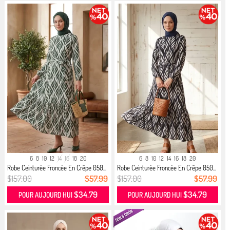
6
8
10
12
14
16
18
20
6
8
10
12
14
16
18
20
Robe Ceinturée Froncée En Crêpe 050...
Robe Ceinturée Froncée En Crêpe 050...
$157.00
$57.99
$157.00
$57.99
$34.79
$34.79
POUR AUJOURD HUI
POUR AUJOURD HUI