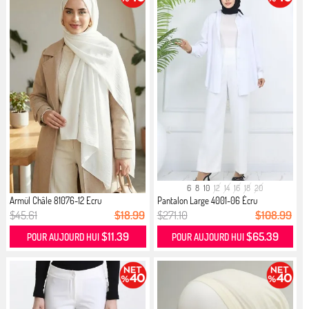
6
8
10
12
14
16
18
20
Armül Châle 81076-12 Ecru
Pantalon Large 4001-06 Écru
$45.61
$18.99
$271.10
$108.99
$11.39
$65.39
POUR AUJOURD HUI
POUR AUJOURD HUI