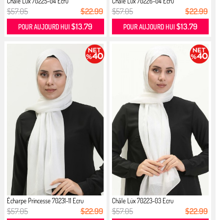
Châle Lüx 70225-04 Ecru
Châle Lüx 70226-04 Ecru
$57.05
$22.99
$57.05
$22.99
$13.79
$13.79
POUR AUJOURD HUI
POUR AUJOURD HUI
Écharpe Princesse 70231-11 Ecru
Châle Lüx 70223-03 Ecru
$57.05
$22.99
$57.05
$22.99