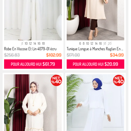
8
10
12
14
16
18
6
8
10
12
14
16
18
20
Robe En Viscose Et Lin 4079-01 écru
Tunique Longue à Manches Raglan En ...
$256.83
$102.99
$171.00
$34.99
$61.79
$20.99
POUR AUJOURD HUI
POUR AUJOURD HUI