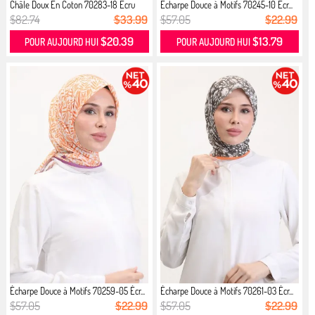
Châle Doux En Coton 70283-18 Écru
Écharpe Douce à Motifs 70245-10 Écr...
$82.74
$33.99
$57.05
$22.99
$20.39
$13.79
POUR AUJOURD HUI
POUR AUJOURD HUI
Écharpe Douce à Motifs 70259-05 Écr...
Écharpe Douce à Motifs 70261-03 Écr...
$57.05
$22.99
$57.05
$22.99