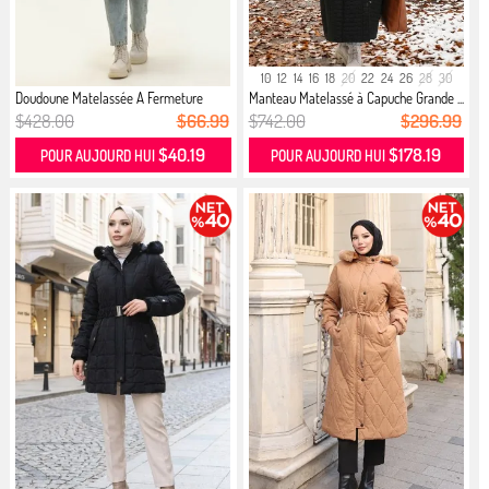
10
12
14
16
18
20
22
24
26
28
30
Doudoune Matelassée A Fermeture
Manteau Matelassé à Capuche Grande ...
700...
$428.00
$66.99
$742.00
$296.99
$40.19
$178.19
POUR AUJOURD HUI
POUR AUJOURD HUI