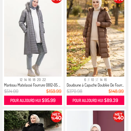
12
14
16
18
20
22
6
8
10
12
14
16
Manteau Matelassé Fourrure 0812-05 ...
Doudoune à Capuche Doublée De Fourr...
$514.00
$159.99
$370.98
$148.99
$95.99
$89.39
POUR AUJOURD HUI
POUR AUJOURD HUI