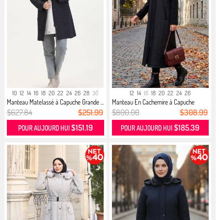
10
12
14
16
18
20
22
24
26
28
30
12
14
16
18
20
22
24
26
Manteau Matelassé à Capuche Grande ...
Manteau En Cachemire à Capuche
Gran...
$627.84
$251.99
$800.00
$308.99
$151.19
$185.39
POUR AUJOURD HUI
POUR AUJOURD HUI