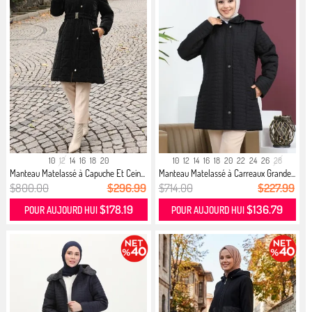
10
12
14
16
18
20
10
12
14
16
18
20
22
24
26
28
Manteau Matelassé à Capuche Et Cein...
Manteau Matelassé à Carreaux Grande...
$800.00
$296.99
$714.00
$227.99
$178.19
$136.79
POUR AUJOURD HUI
POUR AUJOURD HUI