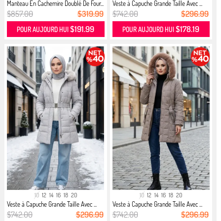
Manteau En Cachemire Doublé De Four...
Veste à Capuche Grande Taille Avec ...
$857.00
$319.99
$742.00
$296.99
$191.99
$178.19
POUR AUJOURD HUI
POUR AUJOURD HUI
10
12
14
16
18
20
10
12
14
16
18
20
Veste à Capuche Grande Taille Avec ...
Veste à Capuche Grande Taille Avec ...
$742.00
$296.99
$742.00
$296.99