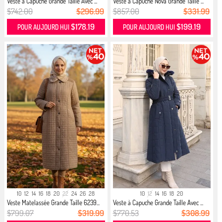
Veste à Capuche Grande Taille Avec ...
Veste à Capuche Nova Grande Taille ...
$742.00
$296.99
$857.00
$331.99
$178.19
$199.19
POUR AUJOURD HUI
POUR AUJOURD HUI
10
12
14
16
18
20
22
24
26
28
10
12
14
16
18
20
Veste Matelassée Grande Taille 6239...
Veste à Capuche Grande Taille Avec ...
$799.07
$319.99
$770.53
$308.99