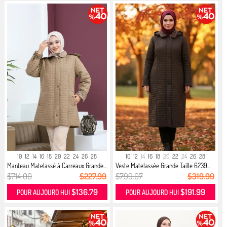
10
12
14
16
18
20
22
24
26
28
10
12
14
16
18
20
22
24
26
28
Manteau Matelassé à Carreaux Grande...
Veste Matelassée Grande Taille 6239...
$714.00
$227.99
$799.07
$319.99
$136.79
$191.99
POUR AUJOURD HUI
POUR AUJOURD HUI