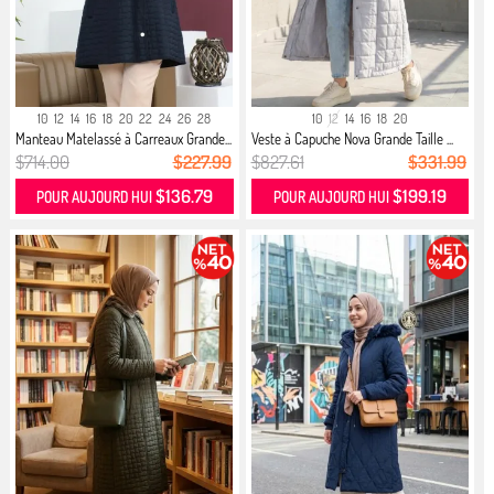
10
12
14
16
18
20
22
24
26
28
10
12
14
16
18
20
Manteau Matelassé à Carreaux Grande...
Veste à Capuche Nova Grande Taille ...
$714.00
$227.99
$827.61
$331.99
$136.79
$199.19
POUR AUJOURD HUI
POUR AUJOURD HUI