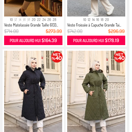
10
12
14
16
18
20
22
24
26
28
10
12
14
16
18
20
Veste Matelassée Grande Taille 6133...
Veste Froissée à Capuche Grande Tai...
$714.00
$273.99
$742.00
$296.99
$164.39
$178.19
POUR AUJOURD HUI
POUR AUJOURD HUI