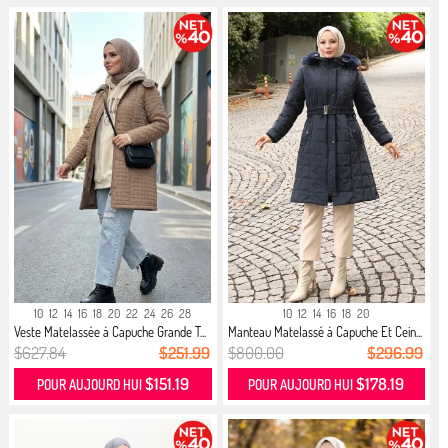
10
12
14
16
18
20
22
24
26
28
10
12
14
16
18
20
Veste Matelassée à Capuche Grande T...
Manteau Matelassé à Capuche Et Cein...
$627.84
$251.99
$800.00
$296.99
$151.19
$178.19
POUR AUJOURD HUI
POUR AUJOURD HUI