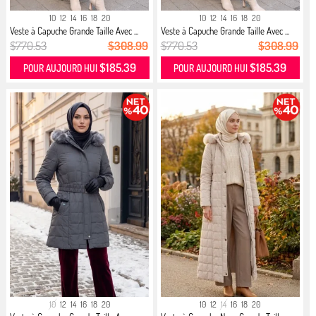
10
12
14
16
18
20
10
12
14
16
18
20
Veste à Capuche Grande Taille Avec ...
Veste à Capuche Grande Taille Avec ...
$770.53
$308.99
$770.53
$308.99
$185.39
$185.39
POUR AUJOURD HUI
POUR AUJOURD HUI
10
12
14
16
18
20
10
12
14
16
18
20