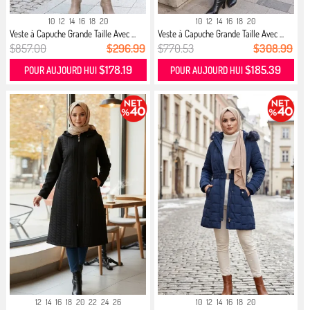
10
12
14
16
18
20
10
12
14
16
18
20
Veste à Capuche Grande Taille Avec ...
Veste à Capuche Grande Taille Avec ...
$857.00
$296.99
$770.53
$308.99
$178.19
$185.39
POUR AUJOURD HUI
POUR AUJOURD HUI
12
14
16
18
20
22
24
26
10
12
14
16
18
20