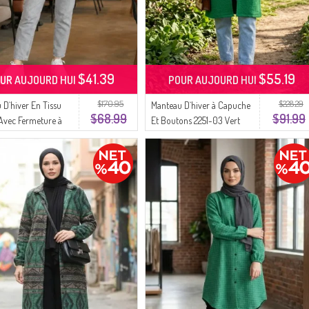
$41.39
$55.19
UR AUJOURD HUI
POUR AUJOURD HUI
$170.95
$228.29
 D`hiver En Tissu
Manteau D`hiver à Capuche
$68.99
$91.99
Avec Fermeture à
Et Boutons 2251-03 Vert
235-03 Vert