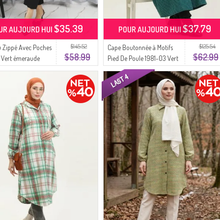
$35.39
$37.79
UR AUJOURD HUI
POUR AUJOURD HUI
$145.52
$125.54
 Zippé Avec Poches
Cape Boutonnée à Motifs
$58.99
$62.99
 Vert émeraude
Pied De Poule 1981-03 Vert