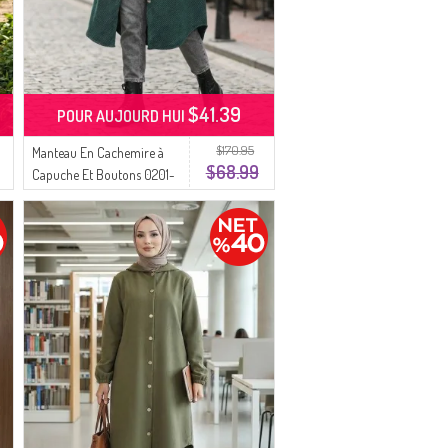
$41.39
POUR AUJOURD HUI
$170.95
Manteau En Cachemire à
$68.99
Capuche Et Boutons 0201-
03 Vert émeraude