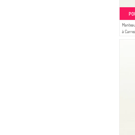
(1)
STİLGO
(1)
Ay Mina By Dilek Akhisarlı
PO
(1)
ESMİRA
Manteau
(1)
BENGUEN
à Carr
(1)
LE FABRİC
Vert Éc
(1)
SEMALA