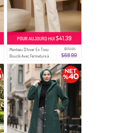
$41.39
POUR AUJOURD HUI
$170.95
Manteau D`hiver En Tissu
$68.99
Bouclé Avec Fermeture à
Nouer 2234-06 Vert