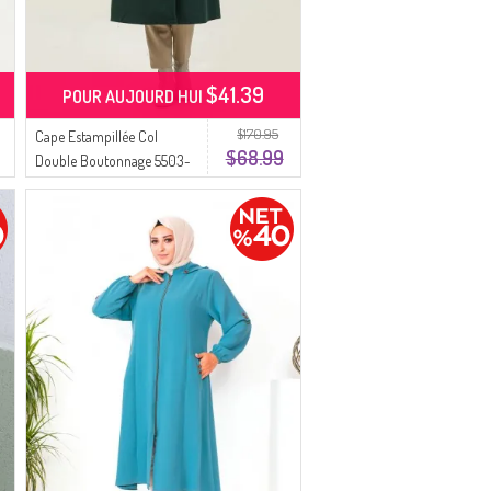
$41.39
POUR AUJOURD HUI
$170.95
Cape Estampillée Col
$68.99
Double Boutonnage 5503-
02 Vert Emeraude