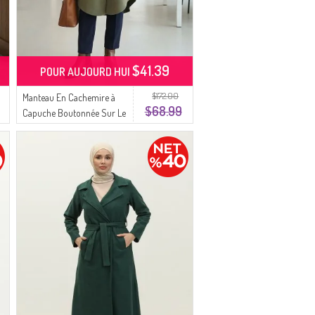
$41.39
POUR AUJOURD HUI
$172.00
Manteau En Cachemire à
$68.99
Capuche Boutonnée Sur Le
Devant 0188-04 Vert Kaki