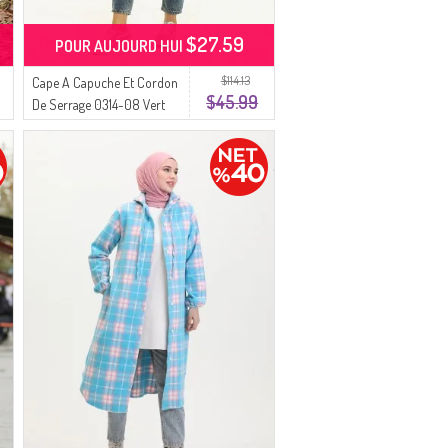
$27.59
POUR AUJOURD HUI
$114.13
Cape A Capuche Et Cordon
$45.99
De Serrage 0314-08 Vert
Clair