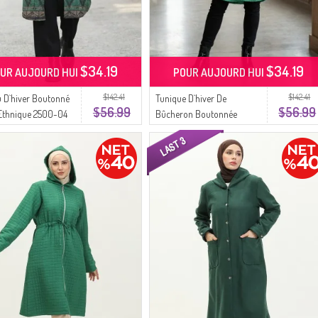
$34.19
$34.19
UR AUJOURD HUI
POUR AUJOURD HUI
$142.41
$142.41
 D`hiver Boutonné
Tunique D`hiver De
$56.99
$56.99
 Ethnique 2500-04
Bûcheron Boutonnée
eraude Vison
Longue 2506A-01 Verte