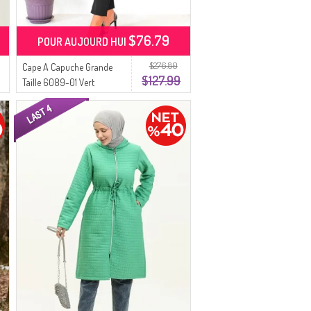
$76.79
POUR AUJOURD HUI
$276.80
Cape A Capuche Grande
$127.99
Taille 6089-01 Vert
Emeraude