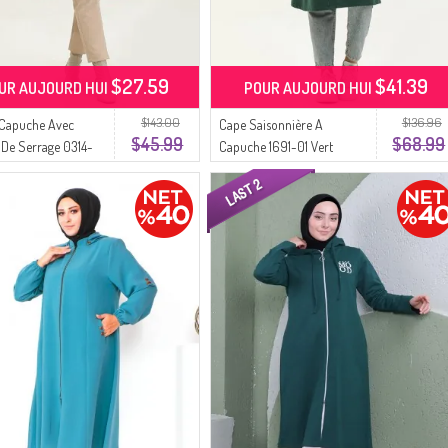
$27.59
$41.39
UR AUJOURD HUI
POUR AUJOURD HUI
$143.00
$136.96
 Capuche Avec
Cape Saisonnière A
$45.99
$68.99
De Serrage 0314-
Capuche 1691-01 Vert
Emeraude