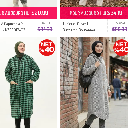
$20.99
$34.19
UR AUJOURD HUI
POUR AUJOURD HUI
$143.00
$142.41
 à Capuche à Motif
Tunique D`hiver De
$34.99
$56.99
eaux NZR001B-03
Bûcheron Boutonnée
ru
Longue 2506-02 Vert Olive