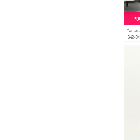
(5)
Dilber
(5)
Algı
PO
(5)
Alfasa
(5)
MODA PİNHAN
Manteau
(4)
1642-04
Livaldi
(3)
Serca
(3)
Gözde Giyim
(3)
ECESUN
(2)
DLC TEKSTİL
(2)
Peressa Eşarp
(1)
AY MİNA BY DİLEK AKHİSARLI
(1)
Şükran
(1)
Tubanur Özdemir
(1)
FY Collection
(1)
Mihrişah
(1)
Aşeka