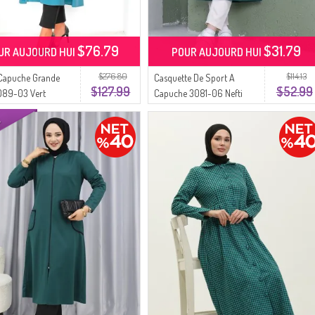
$76.79
$31.79
UR AUJOURD HUI
POUR AUJOURD HUI
$276.80
$114.13
 Capuche Grande
Casquette De Sport A
$127.99
$52.99
6089-03 Vert
Capuche 3081-06 Nefti
Vert