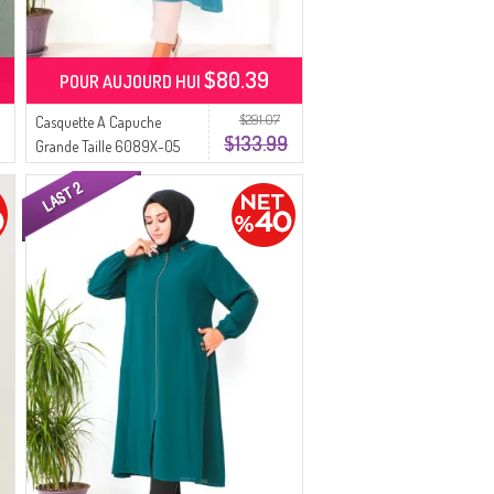
$80.39
POUR AUJOURD HUI
$291.07
Casquette A Capuche
$133.99
Grande Taille 6089X-05
Vert