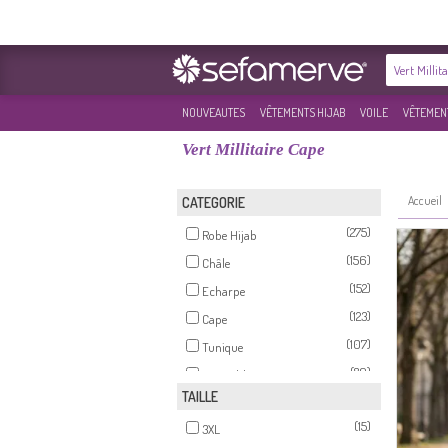
NOUVEAUTES
VÊTEMENTS HIJAB
VOILE
VÊTEMENT
Vert Millitaire Cape
Accueil
CATEGORIE
(275)
Robe Hijab
(156)
Châle
(152)
Echarpe
(123)
Cape
(107)
Tunique
(89)
Ensemble
TAILLE
(78)
Habillé Hijab
(15)
(35)
3XL
Survêtement