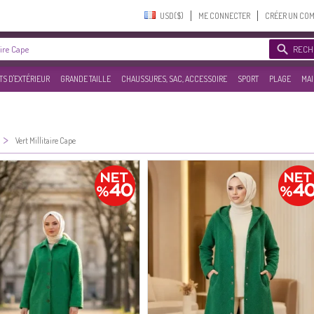
USD($)‎
ME CONNECTER
CRÉER UN CO
RECH
S D'EXTÉRIEUR
GRANDE TAILLE
CHAUSSURES, SAC, ACCESSOIRE
SPORT
PLAGE
MAI
>
Vert Millitaire Cape