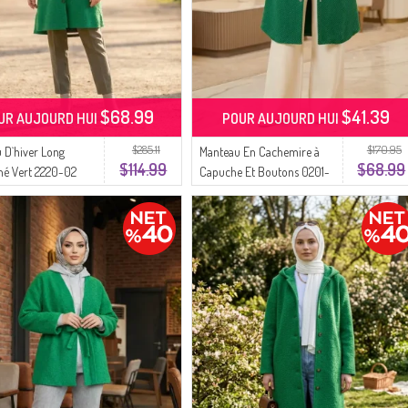
$68.99
$41.39
UR AUJOURD HUI
POUR AUJOURD HUI
$285.11
$170.95
 D`hiver Long
Manteau En Cachemire à
$114.99
$68.99
é Vert 2220-02
Capuche Et Boutons 0201-
01 Vert