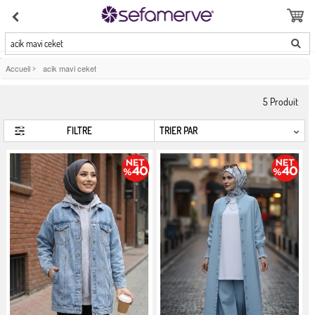
acik mavi ceket
Accueil
>
acik mavi ceket
5
Produit
FILTRE