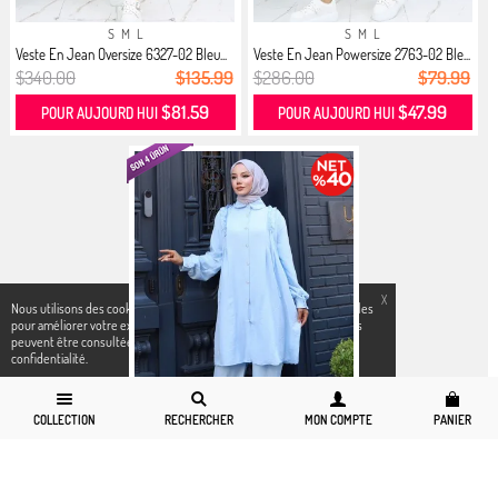
S
M
L
S
M
L
Veste En Jean Oversize 6327-02 Bleu...
Veste En Jean Powersize 2763-02 Ble...
$340.00
$135.99
$286.00
$79.99
$81.59
$47.99
POUR AUJOURD HUI
POUR AUJOURD HUI
X
Nous utilisons des cookies conformément aux réglementations légales
pour améliorer votre expérience d`achat. Des informations détaillées
peuvent être consultées sur notre page,
Politique de cookies
et
confidentialité.
COLLECTION
RECHERCHER
MON COMPTE
PANIER
6-8
10-12
14-16