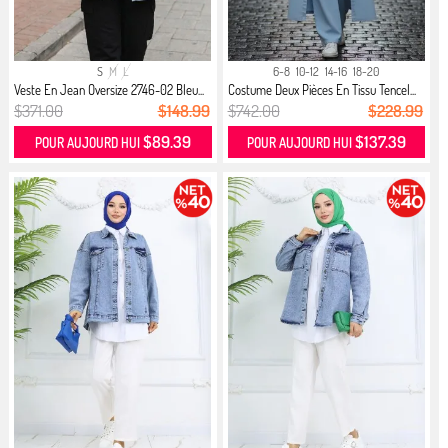
S
M
L
6-8
10-12
14-16
18-20
Veste En Jean Oversize 2746-02 Bleu...
Costume Deux Pièces En Tissu Tencel...
$371.00
$148.99
$742.00
$228.99
$89.39
$137.39
POUR AUJOURD HUI
POUR AUJOURD HUI