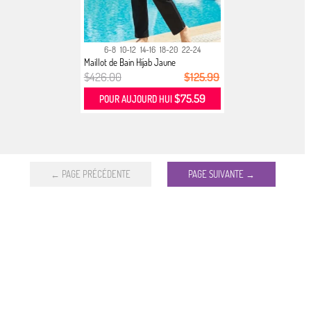
6-8
10-12
14-16
18-20
22-24
Maillot de Bain Hijab Jaune
$426.00
$125.99
$75.59
POUR AUJOURD HUI
← PAGE PRÉCÉDENTE
PAGE SUIVANTE →