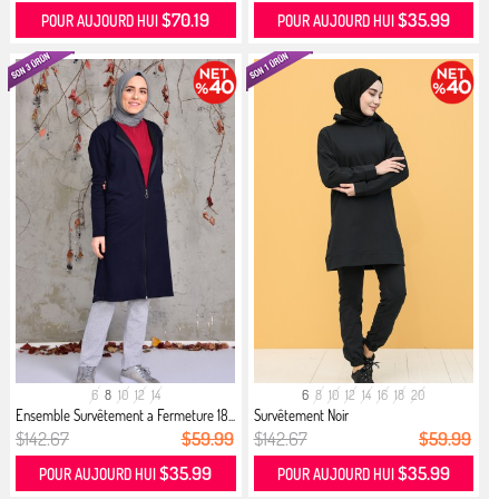
$70.19
$35.99
POUR AUJOURD HUI
POUR AUJOURD HUI
6
8
10
12
14
6
8
10
12
14
16
18
20
Ensemble Survêtement a Fermeture 18...
Survêtement Noir
$142.67
$59.99
$142.67
$59.99
$35.99
$35.99
POUR AUJOURD HUI
POUR AUJOURD HUI