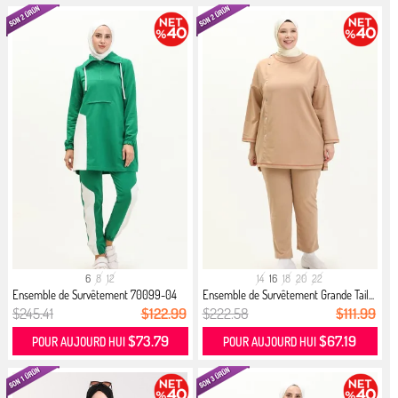
6
8
12
14
16
18
20
22
Ensemble de Survêtement 70099-04
Ensemble de Survêtement Grande Tail...
Vert
$245.41
$122.99
$222.58
$111.99
$73.79
$67.19
POUR AUJOURD HUI
POUR AUJOURD HUI