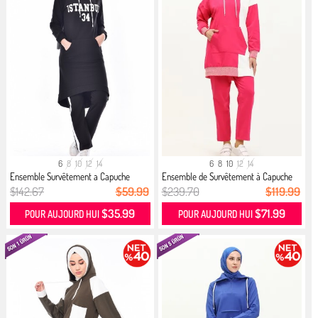
6
8
10
12
14
6
8
10
12
14
Ensemble Survêtement a Capuche
Ensemble de Survêtement à Capuche
1805...
7...
$142.67
$59.99
$239.70
$119.99
$35.99
$71.99
POUR AUJOURD HUI
POUR AUJOURD HUI