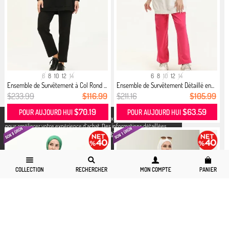
6
8
10
12
14
6
8
10
12
14
Ensemble de Survêtement à Col Rond ...
Ensemble de Survêtement Détaillé en...
$233.99
$116.99
$211.16
$105.99
$70.19
$63.59
POUR AUJOURD HUI
POUR AUJOURD HUI
X
Nous utilisons des cookies conformément aux réglementations légales
pour améliorer votre expérience d`achat. Des informations détaillées
peuvent être consultées sur notre page,
Politique de cookies
et
confidentialité.
COLLECTION
RECHERCHER
MON COMPTE
PANIER