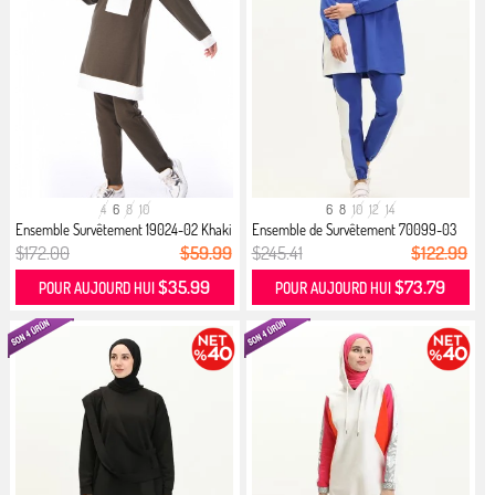
4
6
8
10
6
8
10
12
14
Ensemble Survêtement 19024-02 Khaki
Ensemble de Survêtement 70099-03
Bl...
$172.00
$59.99
$245.41
$122.99
$35.99
$73.79
POUR AUJOURD HUI
POUR AUJOURD HUI