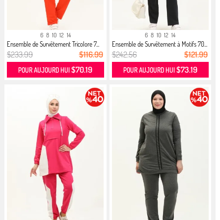
6
8
10
12
14
6
8
10
12
14
Ensemble de Survêtement Tricolore 7...
Ensemble de Survêtement à Motifs 70...
$233.99
$116.99
$242.56
$121.99
$70.19
$73.19
POUR AUJOURD HUI
POUR AUJOURD HUI