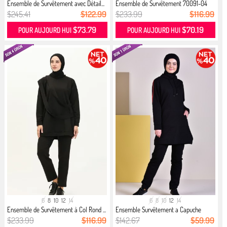
Ensemble de Survêtement avec Détail...
Ensemble de Survêtement 70091-04
Or...
$245.41
$122.99
$233.99
$116.99
$73.79
$70.19
POUR AUJOURD HUI
POUR AUJOURD HUI
6
8
10
12
14
6
8
10
12
14
Ensemble de Survêtement à Col Rond ...
Ensemble Survêtement a Capuche
1901...
$233.99
$116.99
$142.67
$59.99