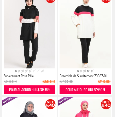
6
8
10
12
14
16
18
20
6
8
10
12
14
Survêtement Rose Pâle
Ensemble de Survêtement 70087-01
Bl...
$149.00
$59.99
$233.99
$116.99
$35.99
$70.19
POUR AUJOURD HUI
POUR AUJOURD HUI