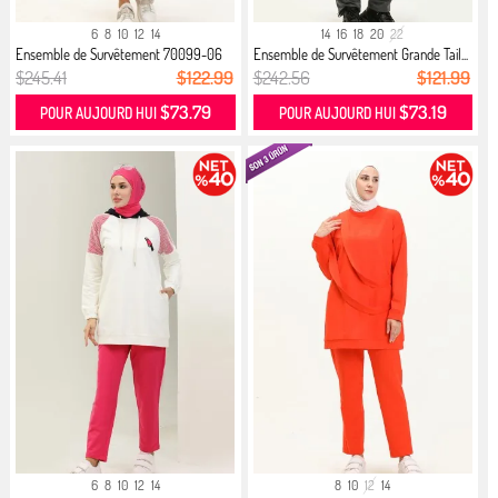
6
8
10
12
14
14
16
18
20
22
Ensemble de Survêtement 70099-06
Ensemble de Survêtement Grande Tail...
Fu...
$245.41
$122.99
$242.56
$121.99
$73.79
$73.19
POUR AUJOURD HUI
POUR AUJOURD HUI
6
8
10
12
14
8
10
12
14