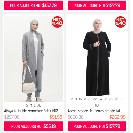
$157.79
$157.79
POUR AUJOURD HUI
POUR AUJOURD HUI
12
14
16
18
20
22
24
26
28
30
32
S
M
L
XL
66
Abaya à Double Fermeture éclair 502...
Abaya Brodée De Pierres Grande Tail...
$257.00
$91.99
$656.38
$262.99
$55.19
$157.79
POUR AUJOURD HUI
POUR AUJOURD HUI