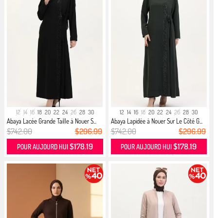
12
14
16
18
20
22
24
26
28
30
12
14
16
18
20
22
24
26
28
30
Abaya Lacée Grande Taille à Nouer S...
Abaya Lapidée à Nouer Sur Le Côté G...
$742.00
$296.99
$742.00
$296.99
$178.19
$178.19
POUR AUJOURD HUI
POUR AUJOURD HUI