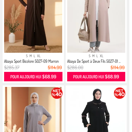
S
M
L
XL
S
M
L
XL
Abaya Sport Bicolore 5027-09 Marron
Abaya De Sport à Deux Fils 5027-01 ...
$285.37
$114.99
$286.00
$114.99
$68.99
$68.99
POUR AUJOURD HUI
POUR AUJOURD HUI