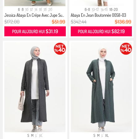
6
8
10
12
14
16
18
20
6-8
10-12
14-16
18-20
Jessica Abaya En Crêpe Avec Jupe Su...
Abaya En Jean Boutonnée 0058-03
Noir
$172.00
$51.99
$342.44
$136.99
$31.19
$82.19
POUR AUJOURD HUI
POUR AUJOURD HUI
S
M
L
XL
S
M
L
XL