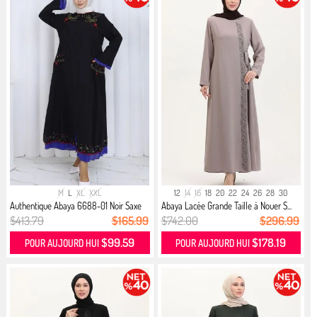
M
L
XL
XXL
12
14
16
18
20
22
24
26
28
30
Authentique Abaya 6688-01 Noir Saxe
Abaya Lacée Grande Taille à Nouer S...
$413.79
$165.99
$742.00
$296.99
$99.59
$178.19
POUR AUJOURD HUI
POUR AUJOURD HUI