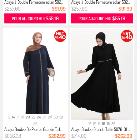
Abaya à Double Fermeture éclair 502...
Abaya à Double Fermeture éclair 502...
$257.00
$91.99
$257.00
$91.99
$55.19
$55.19
POUR AUJOURD HUI
POUR AUJOURD HUI
12
14
16
18
20
22
24
26
28
30
32
66
10
12
14
16
18
20
Abaya Brodée De Pierres Grande Tail...
Abaya Brodée Grande Taille 5076-01 ...
$656.38
$262.99
$714.00
$262.99