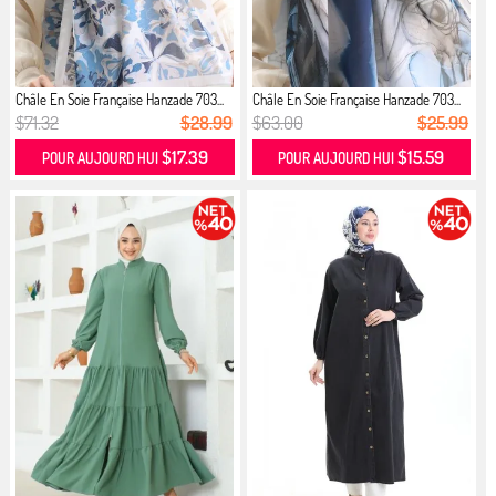
Châle En Soie Française Hanzade 703...
Châle En Soie Française Hanzade 703...
$71.32
$28.99
$63.00
$25.99
$17.39
$15.59
POUR AUJOURD HUI
POUR AUJOURD HUI