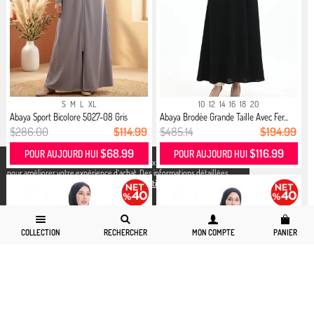
S
M
L
XL
10
12
14
16
18
20
Abaya Sport Bicolore 5027-08 Gris
Abaya Brodée Grande Taille Avec Fer...
$286.00
$114.99
$485.14
$194.99
$68.99
$116.99
POUR AUJOURD HUI
POUR AUJOURD HUI
X
Nous utilisons des cookies conformément aux réglementations légales
pour améliorer votre expérience d`achat. Des informations détaillées
peuvent être consultées sur notre page,
Politique de cookies
et
confidentialité.
COLLECTION
RECHERCHER
MON COMPTE
PANIER