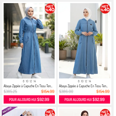
8
10
12
14
8
10
12
14
Abaya Zippée à Capuche En Tissu Ten...
Abaya Zippée à Capuche En Tissu Ten...
$385.25
$154.99
$386.00
$154.99
$92.99
$92.99
POUR AUJOURD HUI
POUR AUJOURD HUI