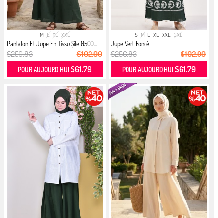
M
L
XL
XXL
S
M
L
XL
XXL
3XL
Pantalon Et Jupe En Tissu Şile 0500...
Jupe Vert Foncé
$256.83
$102.99
$256.83
$102.99
$61.79
$61.79
POUR AUJOURD HUI
POUR AUJOURD HUI