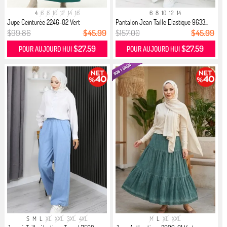
4
6
8
10
12
14
16
6
8
10
12
14
Jupe Ceinturée 2246-02 Vert
Pantalon Jean Taille Elastique 9633...
$99.86
$45.99
$157.00
$45.99
$27.59
$27.59
POUR AUJOURD HUI
POUR AUJOURD HUI
S
M
L
XL
XXL
3XL
4XL
M
L
XL
XXL