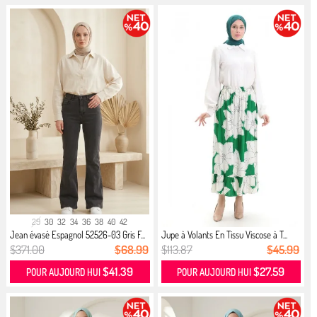
29
30
32
34
36
38
40
42
Jean évasé Espagnol 52526-03 Gris F...
Jupe à Volants En Tissu Viscose à T...
$371.00
$68.99
$113.87
$45.99
$41.39
$27.59
POUR AUJOURD HUI
POUR AUJOURD HUI