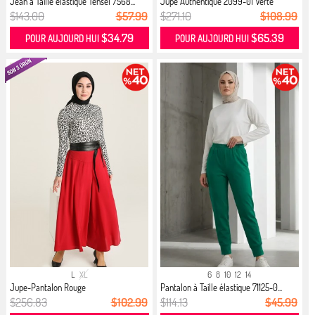
Jean à Taille élastique Tensel 7568...
Jupe Authentique 2099-01 Verte
$143.00
$57.99
$271.10
$108.99
$34.79
$65.39
POUR AUJOURD HUI
POUR AUJOURD HUI
L
XL
6
8
10
12
14
Jupe-Pantalon Rouge
Pantalon à Taille élastique 71125-0...
$256.83
$102.99
$114.13
$45.99