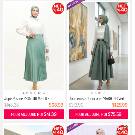
4
6
8
10
12
14
6
8
10
12
Jupe Plissée 2249-06 Vert D`Eau
Jupe évasée Ceinturée 71489-03 Vert...
$148.38
$68.99
$313.90
$125.99
$41.39
$75.59
POUR AUJOURD HUI
POUR AUJOURD HUI