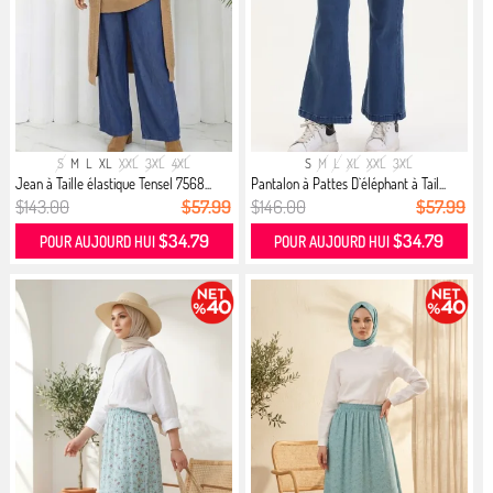
S
M
L
XL
XXL
3XL
4XL
S
M
L
XL
XXL
3XL
Jean à Taille élastique Tensel 7568...
Pantalon à Pattes D`éléphant à Tail...
$143.00
$57.99
$146.00
$57.99
$34.79
$34.79
POUR AUJOURD HUI
POUR AUJOURD HUI