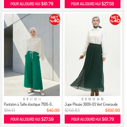
$61.79
$27.59
POUR AUJOURD HUI
POUR AUJOURD HUI
6
8
10
12
14
6
8
10
12
14
16
Pantalon à Taille élastique 71126-0...
Jupe Plissée 3009-03 Vert Emeraude
$114.13
$45.99
$256.83
$102.99
$27.59
$61.79
POUR AUJOURD HUI
POUR AUJOURD HUI