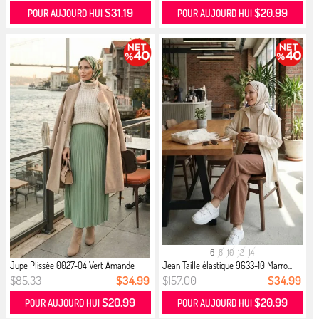
$31.19
$20.99
POUR AUJOURD HUI
POUR AUJOURD HUI
6
8
10
12
14
Jupe Plissée 0027-04 Vert Amande
Jean Taille élastique 9633-10 Marro...
$85.33
$34.99
$157.00
$34.99
$20.99
$20.99
POUR AUJOURD HUI
POUR AUJOURD HUI