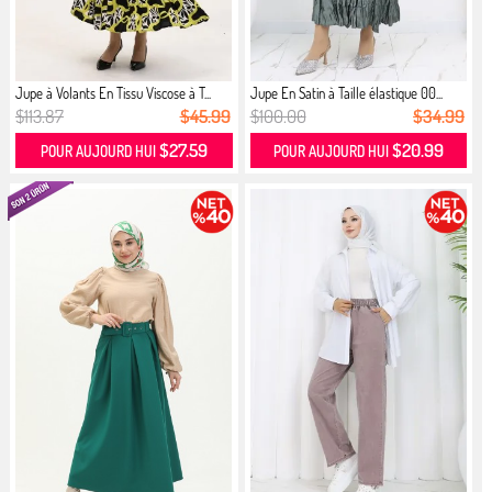
Jupe à Volants En Tissu Viscose à T...
Jupe En Satin à Taille élastique 00...
$113.87
$45.99
$100.00
$34.99
$27.59
$20.99
POUR AUJOURD HUI
POUR AUJOURD HUI