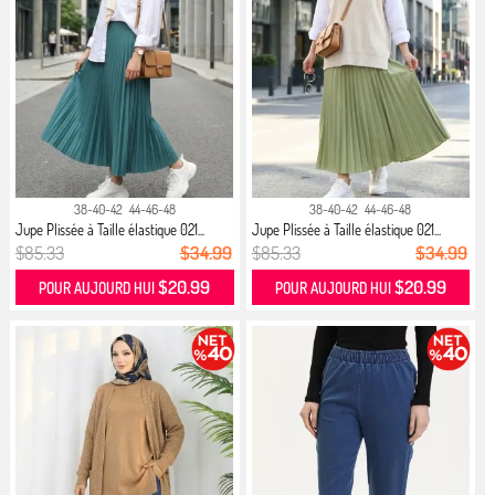
38-40-42
44-46-48
38-40-42
44-46-48
Jupe Plissée à Taille élastique 021...
Jupe Plissée à Taille élastique 021...
$85.33
$34.99
$85.33
$34.99
$20.99
$20.99
POUR AUJOURD HUI
POUR AUJOURD HUI