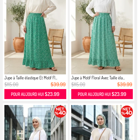
Jupe à Taille élastique Et Motif Fl...
Jupe à Motif Floral Avec Taille éla...
$115.00
$39.99
$115.00
$39.99
$23.99
$23.99
POUR AUJOURD HUI
POUR AUJOURD HUI