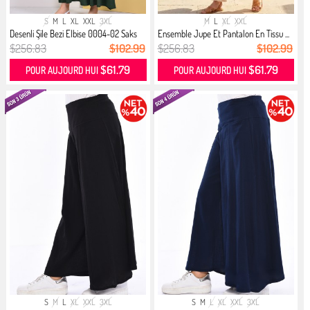
S
M
L
XL
XXL
3XL
M
L
XL
XXL
Desenli Şile Bezi Elbise 0004-02 Saks
Ensemble Jupe Et Pantalon En Tissu ...
$256.83
$102.99
$256.83
$102.99
$61.79
$61.79
POUR AUJOURD HUI
POUR AUJOURD HUI
S
M
L
XL
XXL
3XL
S
M
L
XL
XXL
3XL