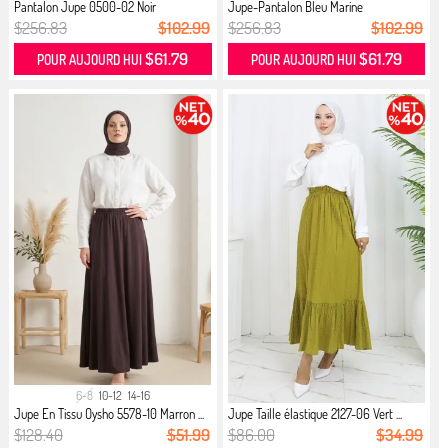
Pantalon Jupe 0500-02 Noir
Jupe-Pantalon Bleu Marine
$256.83
$102.99
$256.83
$102.99
$61.79
$61.79
POUR AUJOURD HUI
POUR AUJOURD HUI
6-8
10-12
14-16
Jupe En Tissu Oysho 5578-10 Marron ...
Jupe Taille élastique 2127-06 Vert ...
$128.40
$51.99
$86.00
$34.99