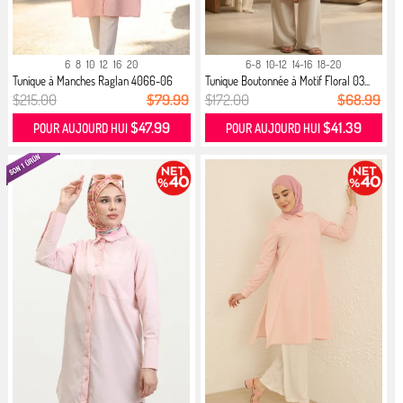
6
8
10
12
16
20
6-8
10-12
14-16
18-20
Tunique à Manches Raglan 4066-06
Tunique Boutonnée à Motif Floral 03...
Sa...
$215.00
$79.99
$172.00
$68.99
$47.99
$41.39
POUR AUJOURD HUI
POUR AUJOURD HUI