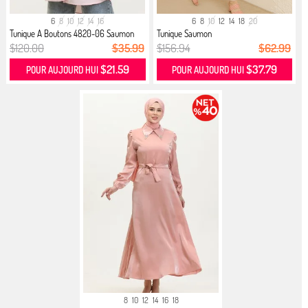
6
8
10
12
14
16
6
8
10
12
14
18
20
Tunique A Boutons 4820-06 Saumon
Tunique Saumon
$120.00
$35.99
$156.94
$62.99
$21.59
$37.79
POUR AUJOURD HUI
POUR AUJOURD HUI
8
10
12
14
16
18