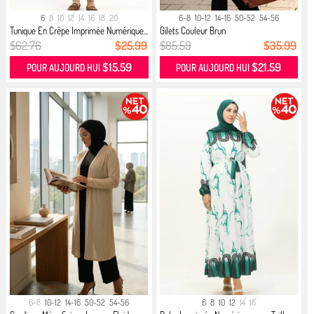
6
8
10
12
14
16
18
20
6-8
10-12
14-16
50-52
54-56
Tunique En Crêpe Imprimée Numérique...
Gilets Couleur Brun
$62.76
$25.99
$85.59
$35.99
$15.59
$21.59
POUR AUJOURD HUI
POUR AUJOURD HUI
6-8
10-12
14-16
50-52
54-56
6
8
10
12
14
16