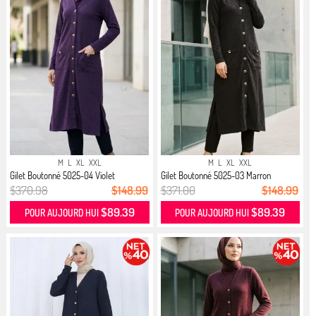
M
L
XL
XXL
M
L
XL
XXL
Gilet Boutonné 5025-04 Violet
Gilet Boutonné 5025-03 Marron
$370.98
$148.99
$371.00
$148.99
$89.39
$89.39
POUR AUJOURD HUI
POUR AUJOURD HUI