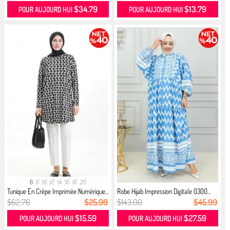
$34.79
$13.79
POUR AUJOURD HUI
POUR AUJOURD HUI
6
8
10
12
14
16
18
20
Tunique En Crêpe Imprimée Numérique...
Robe Hijab Impression Digitale 0300...
$62.76
$25.99
$143.00
$45.99
$15.59
$27.59
POUR AUJOURD HUI
POUR AUJOURD HUI