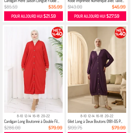
Cardigan Mère Saison Longue Fluide ...
Robe Imprimée Numérique avec Taille...
$85.59
$35.99
$143.00
$45.99
$21.59
$27.59
POUR AUJOURD HUI
POUR AUJOURD HUI
8-10
12-14
16-18
20-22
8-10
12-14
16-18
20-22
Cardigan Long Boutonné à Double Fil...
Gilet Long à Deux Boutons 0181-05 P...
$286.00
$79.99
$199.75
$79.99