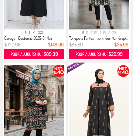
M
L
XL
XXL
6
8
10
12
14
16
18
20
Cardigan Boutonné 5025-01 Noir
Tunique à Fentes Imprimées Numériqu...
$370.98
$148.99
$85.59
$34.99
$89.39
$20.99
POUR AUJOURD HUI
POUR AUJOURD HUI