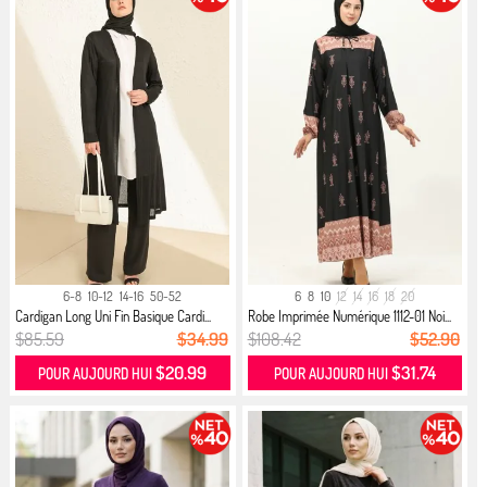
6-8
10-12
14-16
50-52
6
8
10
12
14
16
18
20
Cardigan Long Uni Fin Basique Cardi...
Robe Imprimée Numérique 1112-01 Noi...
$85.59
$34.99
$108.42
$52.90
$20.99
$31.74
POUR AUJOURD HUI
POUR AUJOURD HUI