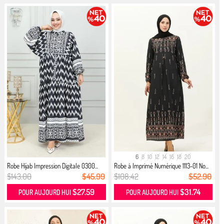
6
8
10
12
14
16
18
20
Robe Hijab Impression Digitale 0300...
Robe à Imprimé Numérique 1113-01 No...
$143.00
$45.99
$108.42
$52.90
$27.59
$31.74
POUR AUJOURD HUI
POUR AUJOURD HUI