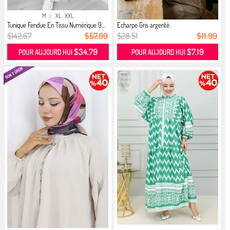
M
L
XL
XXL
Tunique Fendue En Tissu Numérique 9...
Echarpe Gris argenté
$142.67
$57.99
$28.51
$11.99
$34.79
$7.19
POUR AUJOURD HUI
POUR AUJOURD HUI