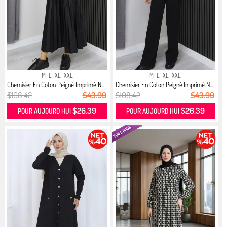
M
L
XL
XXL
M
L
XL
XXL
Chemisier En Coton Peigné Imprimé N...
Chemisier En Coton Peigné Imprimé N...
$108.42
$43.99
$108.42
$43.99
$26.39
$26.39
POUR AUJOURD HUI
POUR AUJOURD HUI