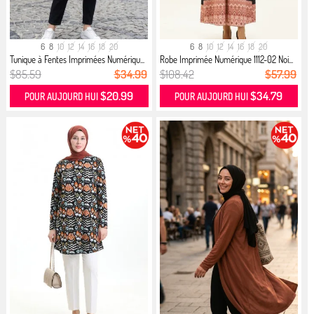
6
8
10
12
14
16
18
20
6
8
10
12
14
16
18
20
Tunique à Fentes Imprimées Numériqu...
Robe Imprimée Numérique 1112-02 Noi...
$85.59
$34.99
$108.42
$57.99
$20.99
$34.79
POUR AUJOURD HUI
POUR AUJOURD HUI