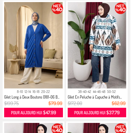
8-10
12-14
16-18
20-22
38-40-42
44-46-48
50-52
Gilet Long à Deux Boutons 0181-06 B...
Gilet En Peluche à Capuche à Motifs...
$199.75
$79.99
$172.00
$62.99
$47.99
$37.79
POUR AUJOURD HUI
POUR AUJOURD HUI