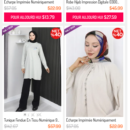
Écharpe Imprimée Numériquement
Robe Hijab Impression Digitale 0300...
7032...
$57.05
$22.99
$143.00
$45.99
$13.79
$27.59
POUR AUJOURD HUI
POUR AUJOURD HUI
M
L
XL
XXL
Tunique Fendue En Tissu Numérique 9...
Écharpe Imprimée Numériquement
7032...
$142.67
$57.99
$57.05
$22.99