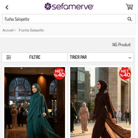
Fushia Salopette
Accueil
>
Fushia Salopette
145
Produit
FILTRE