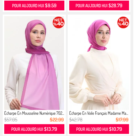
$9.59
$28.79
POUR AUJOURD HUI
POUR AUJOURD HUI
Écharpe En Mousseline Numérique 702...
Écharpe En Voile Français Madame Ma...
$57.05
$22.99
$42.78
$17.99
$13.79
$10.79
POUR AUJOURD HUI
POUR AUJOURD HUI