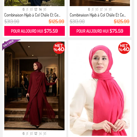
6
8
10
12
14
16
6
8
10
12
14
16
Combinaison Hijab à Col Châle Et Ce...
Combinaison Hijab à Col Châle Et Ce...
$313.90
$125.99
$313.90
$125.99
$75.59
$75.59
POUR AUJOURD HUI
POUR AUJOURD HUI
6
8
10
12
14
16