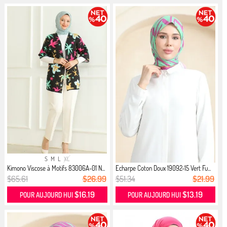
S
M
L
XL
Kimono Viscose à Motifs 83006A-01 N...
Echarpe Coton Doux 19092-15 Vert Fu...
$65.61
$26.99
$51.34
$21.99
$16.19
$13.19
POUR AUJOURD HUI
POUR AUJOURD HUI