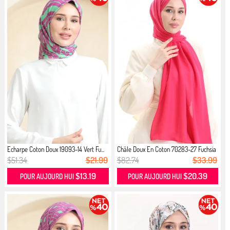
Echarpe Coton Doux 19093-14 Vert Fu...
Châle Doux En Coton 70283-27 Fuchsia
$51.34
$21.99
$82.74
$33.99
$13.19
$20.39
POUR AUJOURD HUI
POUR AUJOURD HUI