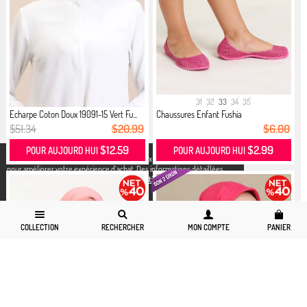
31
32
33
34
35
Echarpe Coton Doux 19091-15 Vert Fu...
Chaussures Enfant Fushia
$51.34
$20.99
$6.00
$12.59
$2.99
POUR AUJOURD HUI
POUR AUJOURD HUI
X
Nous utilisons des cookies conformément aux réglementations légales
pour améliorer votre expérience d`achat. Des informations détaillées
peuvent être consultées sur notre page,
Politique de cookies
et
confidentialité.
COLLECTION
RECHERCHER
MON COMPTE
PANIER