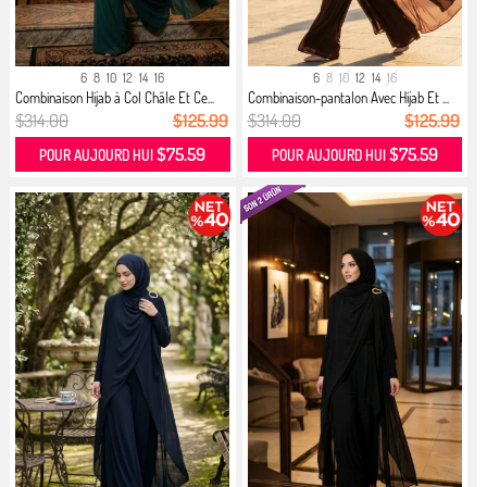
6
8
10
12
14
16
6
8
10
12
14
16
Combinaison Hijab à Col Châle Et Ce...
Combinaison-pantalon Avec Hijab Et ...
$314.00
$125.99
$314.00
$125.99
$75.59
$75.59
POUR AUJOURD HUI
POUR AUJOURD HUI