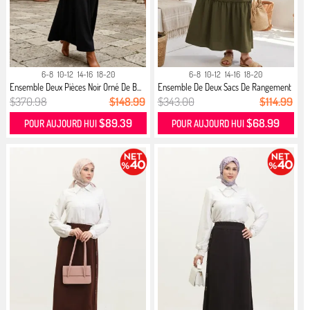
6-8
10-12
14-16
18-20
6-8
10-12
14-16
18-20
Ensemble Deux Pièces Noir Orné De B...
Ensemble De Deux Sacs De Rangement
...
$370.98
$148.99
$343.00
$114.99
$89.39
$68.99
POUR AUJOURD HUI
POUR AUJOURD HUI