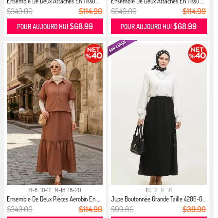
Ensemble De Deux Attaches En Tissu ...
Ensemble De Deux Attaches En Tissu ...
$343.00
$114.99
$343.00
$114.99
$68.99
$68.99
POUR AUJOURD HUI
POUR AUJOURD HUI
6-8
10-12
14-16
18-20
10
12
14
16
Ensemble De Deux Pièces Aerobin En ...
Jupe Boutonnée Grande Taille 4206-0...
$343.00
$114.99
$99.86
$39.99