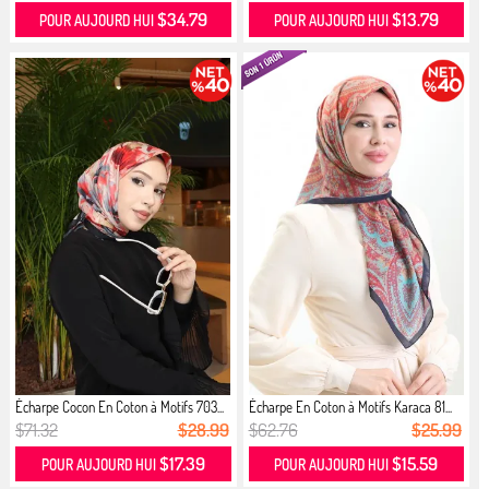
$34.79
$13.79
POUR AUJOURD HUI
POUR AUJOURD HUI
Écharpe Cocon En Coton à Motifs 703...
Écharpe En Coton à Motifs Karaca 81...
$71.32
$28.99
$62.76
$25.99
$17.39
$15.59
POUR AUJOURD HUI
POUR AUJOURD HUI