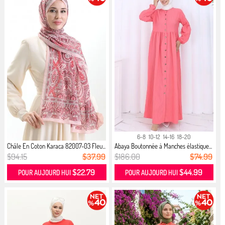
6-8
10-12
14-16
18-20
Châle En Coton Karaca 82007-03 Fleu...
Abaya Boutonnée à Manches élastique...
$94.15
$37.99
$186.00
$74.99
$22.79
$44.99
POUR AUJOURD HUI
POUR AUJOURD HUI