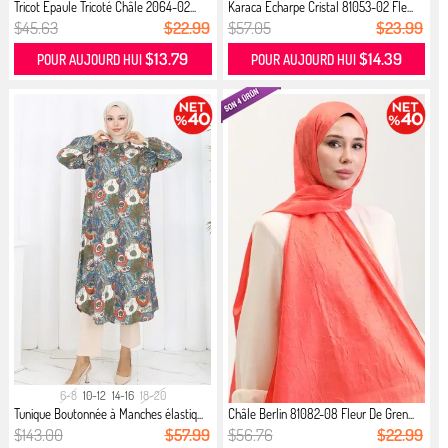
Tricot Epaule Tricoté Châle 2064-02...
Karaca Echarpe Cristal 81053-02 Fle...
$45.63
$22.99
$57.05
$23.99
$13.79
$14.39
POUR AUJOURD HUI
POUR AUJOURD HUI
6-8
10-12
14-16
18-20
Tunique Boutonnée à Manches élastiq...
Châle Berlin 81082-08 Fleur De Gren...
$143.00
$57.99
$56.76
$22.99