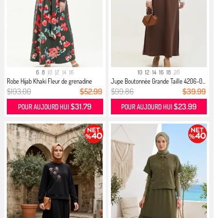
6
8
10
12
14
16
10
12
14
16
18
20
Robe Hijab Khaki Fleur de grenadine
Jupe Boutonnée Grande Taille 4206-0...
$193.00
$52.99
$99.86
$39.99
$31.79
$23.99
POUR AUJOURD HUI
POUR AUJOURD HUI