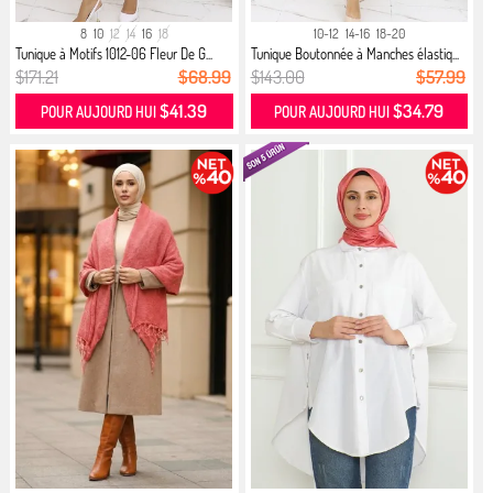
8
10
12
14
16
18
10-12
14-16
18-20
Tunique à Motifs 1012-06 Fleur De G...
Tunique Boutonnée à Manches élastiq...
$171.21
$68.99
$143.00
$57.99
$41.39
$34.79
POUR AUJOURD HUI
POUR AUJOURD HUI