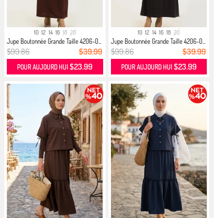
10
12
14
16
18
20
10
12
14
16
18
20
Jupe Boutonnée Grande Taille 4206-0...
Jupe Boutonnée Grande Taille 4206-0...
$99.86
$39.99
$99.86
$39.99
$23.99
$23.99
POUR AUJOURD HUI
POUR AUJOURD HUI