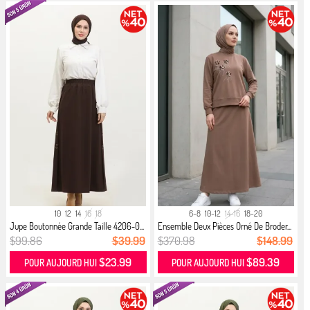
10
12
14
16
18
6-8
10-12
14-16
18-20
Jupe Boutonnée Grande Taille 4206-0...
Ensemble Deux Pièces Orné De Broder...
$99.86
$39.99
$370.98
$148.99
$23.99
$89.39
POUR AUJOURD HUI
POUR AUJOURD HUI