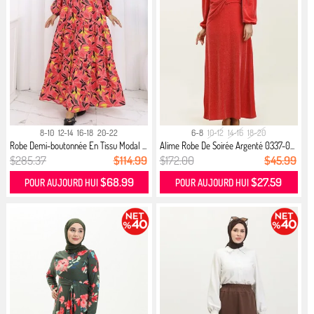
8-10
12-14
16-18
20-22
6-8
10-12
14-16
18-20
Robe Demi-boutonnée En Tissu Modal ...
Alime Robe De Soirée Argenté 0337-0...
$285.37
$114.99
$172.00
$45.99
$68.99
$27.59
POUR AUJOURD HUI
POUR AUJOURD HUI