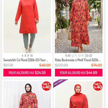
4
6
8
10
8-10
12-14
16-18
20-22
Sweatshirt Col Rond 23124-03 Fleur ...
Robe Boutonnée à Motif Floral 0259-...
$97.01
$40.99
$229.00
$74.99
$24.59
$44.99
POUR AUJOURD HUI
POUR AUJOURD HUI