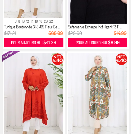
6
8
10
12
14
16
18
20
22
Tunique Boutonnée 3118-05 Fleur De ...
Sefamerve Echarpe İntélligent 13 Fl...
$171.21
$68.99
$29.00
$14.99
$41.39
$8.99
POUR AUJOURD HUI
POUR AUJOURD HUI