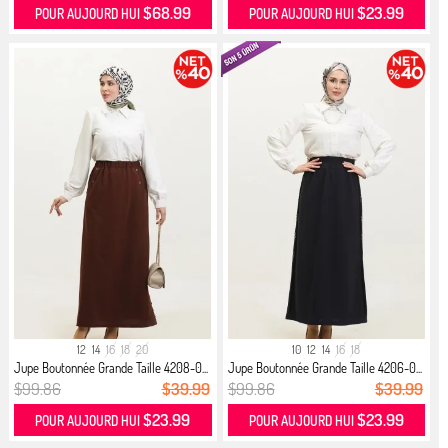
$68.99
$23.99
POUR AUJOURD HUI
POUR AUJOURD HUI
12
14
16
18
20
10
12
14
16
18
Jupe Boutonnée Grande Taille 4208-0...
Jupe Boutonnée Grande Taille 4206-0...
$99.86
$39.99
$99.86
$39.99
$23.99
$23.99
POUR AUJOURD HUI
POUR AUJOURD HUI