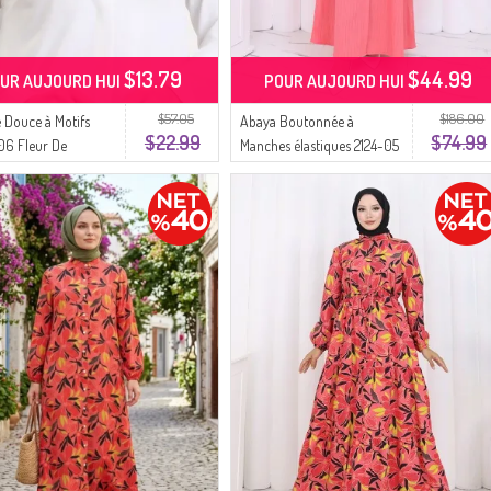
$13.79
$44.99
UR AUJOURD HUI
POUR AUJOURD HUI
$57.05
$186.00
 Douce à Motifs
Abaya Boutonnée à
$22.99
$74.99
06 Fleur De
Manches élastiques 2124-05
 Noire
Fleur De Grenade