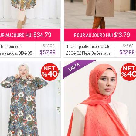
$34.79
$13.79
UR AUJOURD HUI
POUR AUJOURD HUI
$143.00
$45.63
 Boutonnée à
Tricot Epaule Tricoté Châle
$57.99
$22.99
 élastiques 0134-05
2064-02 Fleur De Grenade
e Grenade Moutarde