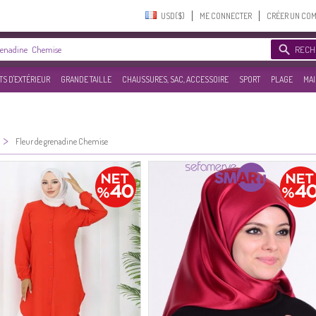
USD($)‎
ME CONNECTER
CRÉER UN CO
RECH
S D'EXTÉRIEUR
GRANDE TAILLE
CHAUSSURES, SAC, ACCESSOIRE
SPORT
PLAGE
MAI
>
Fleur de grenadine Chemise