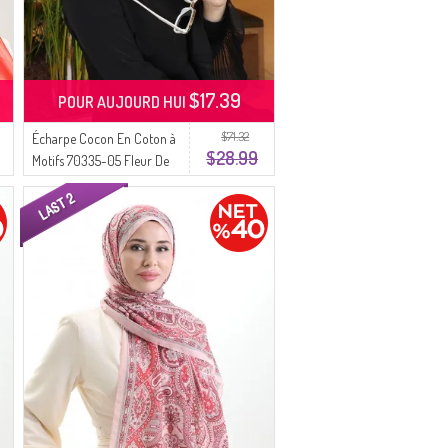
$17.39
POUR AUJOURD HUI
$71.32
Écharpe Cocon En Coton à
$28.99
Motifs 70335-05 Fleur De
Grenade Noire