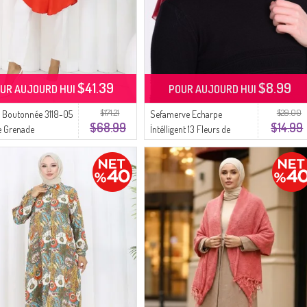
$41.39
$8.99
UR AUJOURD HUI
POUR AUJOURD HUI
$171.21
$29.00
 Boutonnée 3118-05
Sefamerve Echarpe
$68.99
$14.99
e Grenade
İntélligent 13 Fleurs de
grenadine