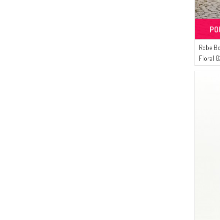
(52)
Alfasa
(45)
Tubanur Özdemir
PO
(42)
DLC TEKSTİL
(30)
SUDENAZ
Robe Bo
(26)
Floral 
Buğlem
Grenad
(21)
MODA PİNHAN
(20)
Livaldi
(4)
AY MİNA BY DİLEK AKHİSARLI
(18)
MAJESTİCA
(17)
Gelince
(15)
Enes Eşarp
(14)
Mihrişah
(13)
CKS
(10)
Serca
(9)
ATS
(9)
Alperen