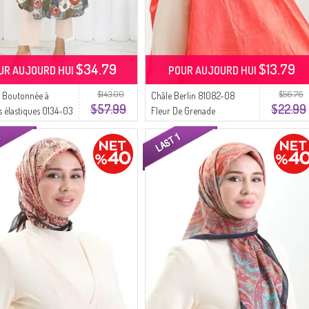
$34.79
$13.79
UR AUJOURD HUI
POUR AUJOURD HUI
$143.00
$56.76
 Boutonnée à
Châle Berlin 81082-08
$57.99
$22.99
 élastiques 0134-03
Fleur De Grenade
eur De Grenade