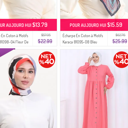
$13.79
$15.59
UR AUJOURD HUI
POUR AUJOURD HUI
$57.05
$62.76
 En Coton à Motifs
Écharpe En Coton à Motifs
$22.99
$25.99
81098-04 Fleur De
Karaca 81095-08 Bleu
 Noire
Marine Fleur De Grenade