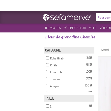
NOUVEAUTES
VÊTEMENTS HIJAB
VOILE
VÊTEMENT
Fleur de grenadine Chemise
Accueil
CATEGORIE
(1831)
Robe Hijab
(1115)
Châle
(801)
Ensemble
(777)
Tunique
(564)
Abayas
(479)
Habillé Hijab
TAILLE
(318)
Jupe
(1)
(219)
2
Pantalon