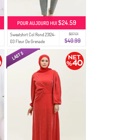
$24.59
POUR AUJOURD HUI
$97.01
Sweatshirt Col Rond 23124-
$40.99
03 Fleur De Grenade