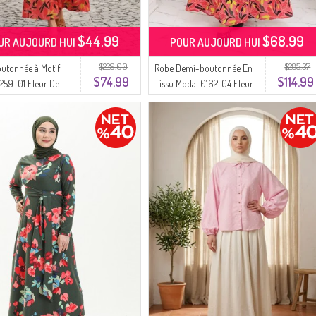
$44.99
$68.99
UR AUJOURD HUI
POUR AUJOURD HUI
$229.00
$285.37
utonnée à Motif
Robe Demi-boutonnée En
$74.99
$114.99
0259-01 Fleur De
Tissu Modal 0162-04 Fleur
e
De Grenade