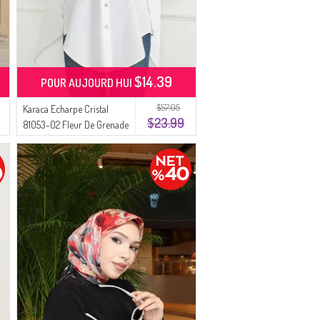
$14.39
POUR AUJOURD HUI
$57.05
Karaca Echarpe Cristal
$23.99
81053-02 Fleur De Grenade