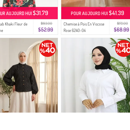
$31.79
$41.39
UR AUJOURD HUI
POUR AUJOURD HUI
$193.00
$172.00
jab Khaki Fleur de
Chemise à Pois En Viscose
$52.99
$68.99
ne
Rose 6240-04