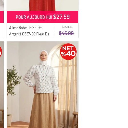
$27.59
POUR AUJOURD HUI
$172.00
Alime Robe De Soirée
$45.99
Argenté 0337-02 Fleur De
Grenade