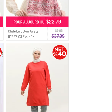
$22.79
POUR AUJOURD HUI
$94.15
Châle En Coton Karaca
$37.99
82007-03 Fleur De
Grenade Poudre