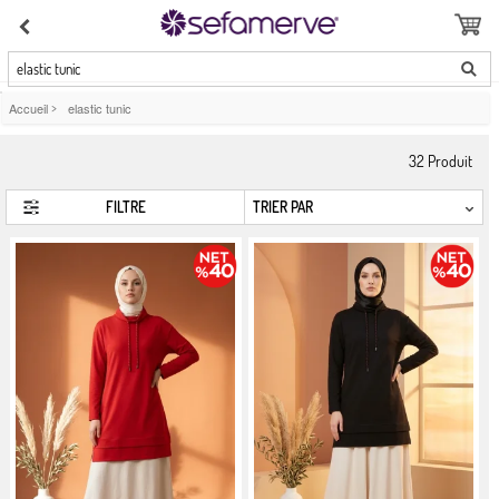
elastic tunic
Accueil
>
elastic tunic
32
Produit
FILTRE