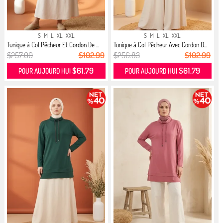
S
M
L
XL
XXL
S
M
L
XL
XXL
Tunique à Col Pêcheur Et Cordon De ...
Tunique à Col Pêcheur Avec Cordon D...
$257.00
$102.99
$256.83
$102.99
$61.79
$61.79
POUR AUJOURD HUI
POUR AUJOURD HUI