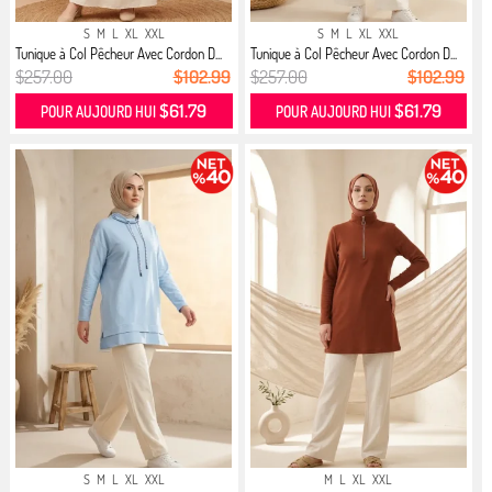
S
M
L
XL
XXL
S
M
L
XL
XXL
Tunique à Col Pêcheur Avec Cordon D...
Tunique à Col Pêcheur Avec Cordon D...
$257.00
$102.99
$257.00
$102.99
$61.79
$61.79
POUR AUJOURD HUI
POUR AUJOURD HUI
S
M
L
XL
XXL
M
L
XL
XXL