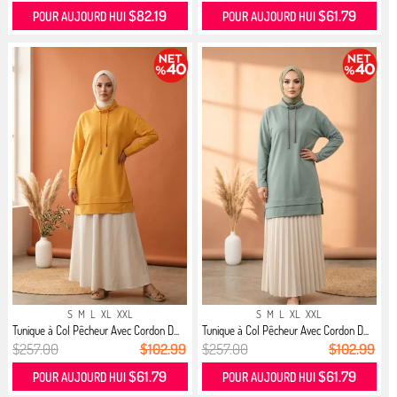
$82.19
$61.79
POUR AUJOURD HUI
POUR AUJOURD HUI
S
M
L
XL
XXL
S
M
L
XL
XXL
Tunique à Col Pêcheur Avec Cordon D...
Tunique à Col Pêcheur Avec Cordon D...
$257.00
$102.99
$257.00
$102.99
$61.79
$61.79
POUR AUJOURD HUI
POUR AUJOURD HUI