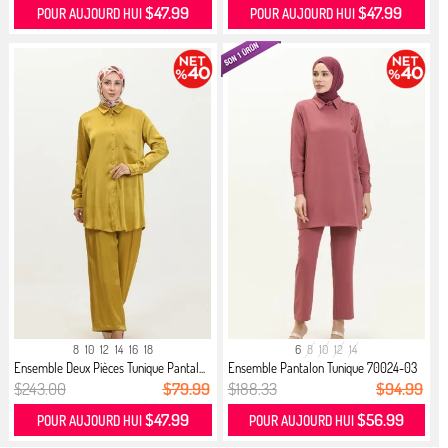
$47.99
$47.99
POUR AUJOURD HUI
POUR AUJOURD HUI
8
10
12
14
16
18
6
8
10
12
14
Ensemble Deux Pièces Tunique Pantal...
Ensemble Pantalon Tunique 70024-03
...
$243.00
$79.99
$188.33
$94.99
$47.99
$56.99
POUR AUJOURD HUI
POUR AUJOURD HUI