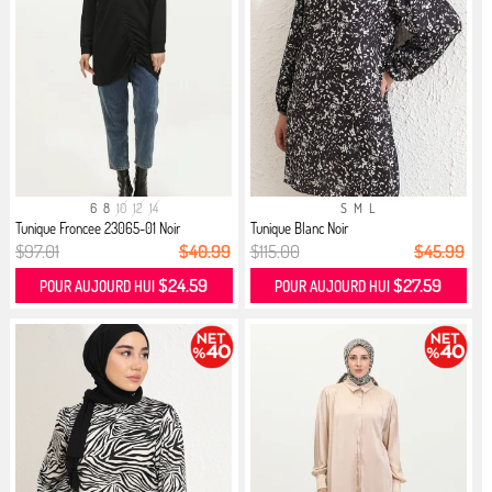
6
8
10
12
14
S
M
L
Tunique Froncee 23065-01 Noir
Tunique Blanc Noir
$97.01
$40.99
$115.00
$45.99
$24.59
$27.59
POUR AUJOURD HUI
POUR AUJOURD HUI