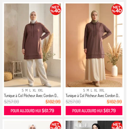
S
M
L
XL
XXL
S
M
L
XL
XXL
Tunique à Col Pêcheur Avec Cordon D...
Tunique à Col Pêcheur Avec Cordon D...
$257.00
$102.99
$257.00
$102.99
$61.79
$61.79
POUR AUJOURD HUI
POUR AUJOURD HUI