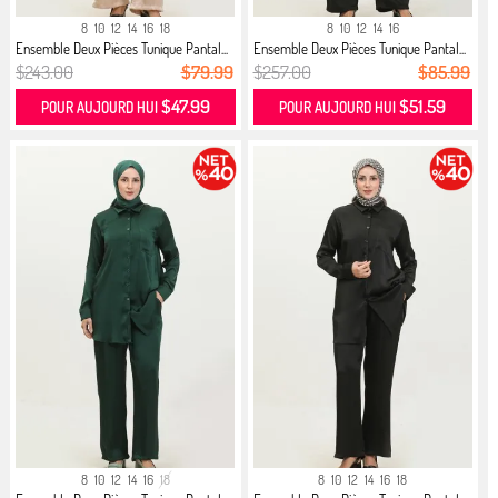
8
10
12
14
16
18
8
10
12
14
16
Ensemble Deux Pièces Tunique Pantal...
Ensemble Deux Pièces Tunique Pantal...
$243.00
$79.99
$257.00
$85.99
$47.99
$51.59
POUR AUJOURD HUI
POUR AUJOURD HUI
8
10
12
14
16
18
8
10
12
14
16
18