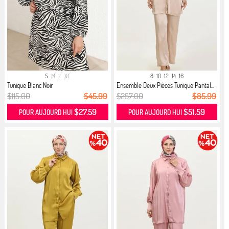
S
M
L
XL
8
10
12
14
16
Tunique Blanc Noir
Ensemble Deux Pièces Tunique Pantal...
$115.00
$45.99
$257.00
$85.99
$27.59
$51.59
POUR AUJOURD HUI
POUR AUJOURD HUI