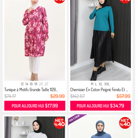
12
14
16
18
20
22
M
L
XL
XXL
Tunique à Motifs Grande Taille 1129...
Chemisier En Coton Peigné Fendu Et ...
$74.17
$29.99
$142.67
$57.99
$17.99
$34.79
POUR AUJOURD HUI
POUR AUJOURD HUI