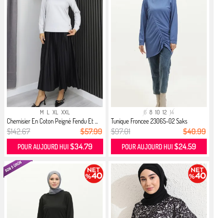
M
L
XL
XXL
6
8
10
12
14
Chemisier En Coton Peigné Fendu Et ...
Tunique Froncee 23065-02 Saks
$142.67
$57.99
$97.01
$40.99
$34.79
$24.59
POUR AUJOURD HUI
POUR AUJOURD HUI