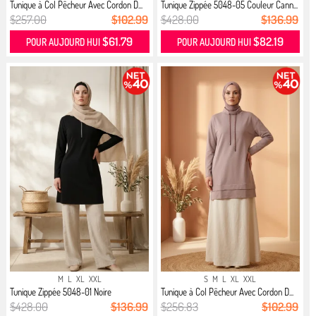
Tunique à Col Pêcheur Avec Cordon D...
Tunique Zippée 5048-05 Couleur Cann...
$257.00
$102.99
$428.00
$136.99
$61.79
$82.19
POUR AUJOURD HUI
POUR AUJOURD HUI
M
L
XL
XXL
S
M
L
XL
XXL
Tunique Zippée 5048-01 Noire
Tunique à Col Pêcheur Avec Cordon D...
$428.00
$136.99
$256.83
$102.99