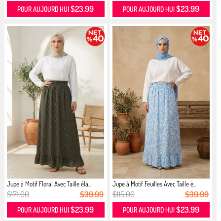
$23.99
$23.99
POUR AUJOURD HUI
POUR AUJOURD HUI
Jupe à Motif Floral Avec Taille éla...
Jupe à Motif Feuilles Avec Taille é...
$171.00
$39.99
$115.00
$39.99
$23.99
$23.99
POUR AUJOURD HUI
POUR AUJOURD HUI