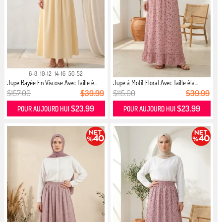
6-8
10-12
14-16
50-52
Jupe Rayée En Viscose Avec Taille é...
Jupe à Motif Floral Avec Taille éla...
$157.00
$39.99
$115.00
$39.99
$23.99
$23.99
POUR AUJOURD HUI
POUR AUJOURD HUI