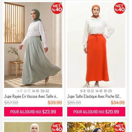
6-8
10-12
14-16
50-52
6-8
10-12
14-16
18-20
Jupe Rayée En Viscose Avec Taille é...
Jupe Taille Elastique Avec Poche 02...
$157.00
$39.99
$86.00
$34.99
$23.99
$20.99
POUR AUJOURD HUI
POUR AUJOURD HUI