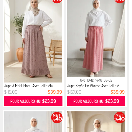
6-8
10-12
14-16
50-52
Jupe à Motif Floral Avec Taille éla...
Jupe Rayée En Viscose Avec Taille é...
$115.00
$39.99
$157.00
$39.99
$23.99
$23.99
POUR AUJOURD HUI
POUR AUJOURD HUI