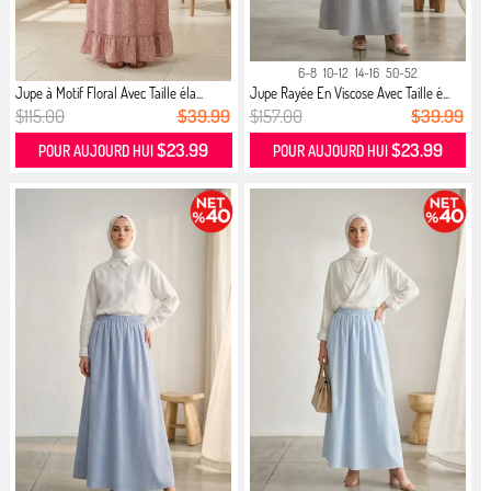
6-8
10-12
14-16
50-52
Jupe à Motif Floral Avec Taille éla...
Jupe Rayée En Viscose Avec Taille é...
$115.00
$39.99
$157.00
$39.99
$23.99
$23.99
POUR AUJOURD HUI
POUR AUJOURD HUI