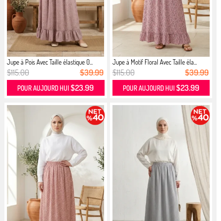
Jupe à Pois Avec Taille élastique 0...
Jupe à Motif Floral Avec Taille éla...
$115.00
$39.99
$115.00
$39.99
$23.99
$23.99
POUR AUJOURD HUI
POUR AUJOURD HUI