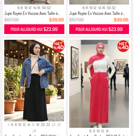
6-8
10-12
14-16
50-52
6-8
10-12
14-16
50-52
Jupe Rayée En Viscose Avec Taille é...
Jupe Rayée En Viscose Avec Taille é...
$157.00
$39.99
$157.00
$39.99
$23.99
$23.99
POUR AUJOURD HUI
POUR AUJOURD HUI
4
6
8
10
12
14
16
18
20
22
24
26
28
6
8
10
12
14