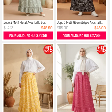
Jupe à Motif Floral Avec Taille éla...
Jupe à Motif Géométrique Avec Taill...
$114.13
$45.99
$115.00
$45.99
$27.59
$27.59
POUR AUJOURD HUI
POUR AUJOURD HUI