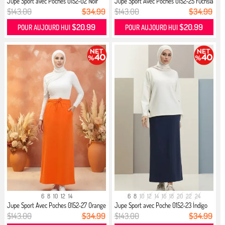
Jupe Sport avec Poches 0152-02 Noir
Jupe Sport Avec Poches 0152-25 Fuchsia
$143.00
$34.99
$143.00
$34.99
$20.99
$20.99
POUR AUJOURD HUI
POUR AUJOURD HUI
6
8
10
12
14
6
8
10
12
14
16
18
20
22
24
Jupe Sport Avec Poches 0152-27 Orange
Jupe Sport avec Poche 0152-23 İndigo
$143.00
$34.99
$143.00
$34.99