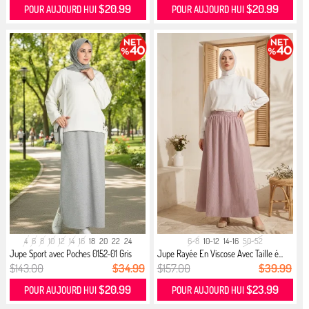
$20.99
$20.99
POUR AUJOURD HUI
POUR AUJOURD HUI
4
6
8
10
12
14
16
18
20
22
24
6-8
10-12
14-16
50-52
Jupe Sport avec Poches 0152-01 Gris
Jupe Rayée En Viscose Avec Taille é...
$143.00
$34.99
$157.00
$39.99
$20.99
$23.99
POUR AUJOURD HUI
POUR AUJOURD HUI