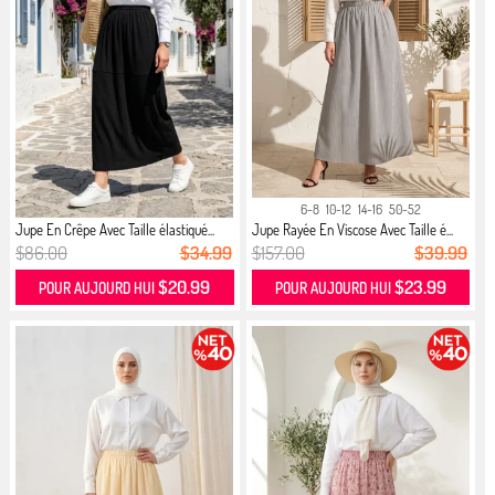
6-8
10-12
14-16
50-52
Jupe En Crêpe Avec Taille élastiqué...
Jupe Rayée En Viscose Avec Taille é...
$86.00
$34.99
$157.00
$39.99
$20.99
$23.99
POUR AUJOURD HUI
POUR AUJOURD HUI