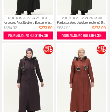
12
14
16
18
20
22
24
26
28
30
12
14
16
18
20
22
24
26
28
30
Pardessus Avec Doublure Boutonné Gr...
Pardessus Avec Doublure Boutonné Gr...
$684.92
$273.99
$684.92
$273.99
$164.39
$164.39
POUR AUJOURD HUI
POUR AUJOURD HUI