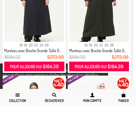
16
18
20
22
24
26
16
18
20
22
24
26
Manteau avec Broche Grande Taille 0...
Manteau avec Broche Grande Taille 0...
$684.92
$273.99
$684.92
$273.99
$164.39
$164.39
POUR AUJOURD HUI
POUR AUJOURD HUI
X
Nous utilisons des cookies conformément aux réglementations légales
pour améliorer votre expérience d`achat. Des informations détaillées
peuvent être consultées sur notre page,
Politique de cookies
et
confidentialité.
COLLECTION
RECHERCHER
MON COMPTE
PANIER