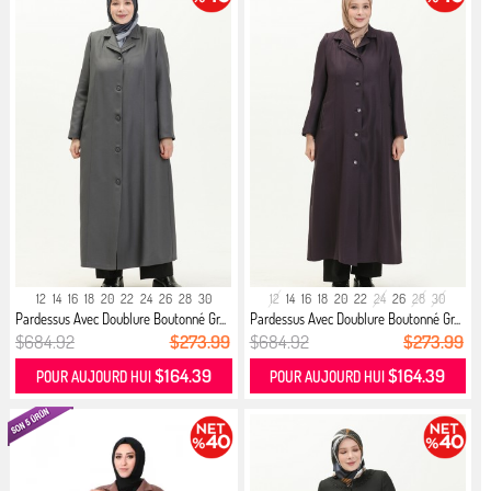
12
14
16
18
20
22
24
26
28
30
12
14
16
18
20
22
24
26
28
30
Pardessus Avec Doublure Boutonné Gr...
Pardessus Avec Doublure Boutonné Gr...
$684.92
$273.99
$684.92
$273.99
$164.39
$164.39
POUR AUJOURD HUI
POUR AUJOURD HUI