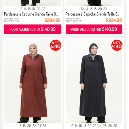
12
14
16
18
20
22
12
14
16
18
20
22
Pardessus à Capuche Grande Taille 0...
Pardessus à Capuche Grande Taille 0...
$570.76
$234.99
$570.76
$234.99
$140.99
$140.99
POUR AUJOURD HUI
POUR AUJOURD HUI
16
18
20
22
24
26
12
14
16
18
20
22
24
26
28
30