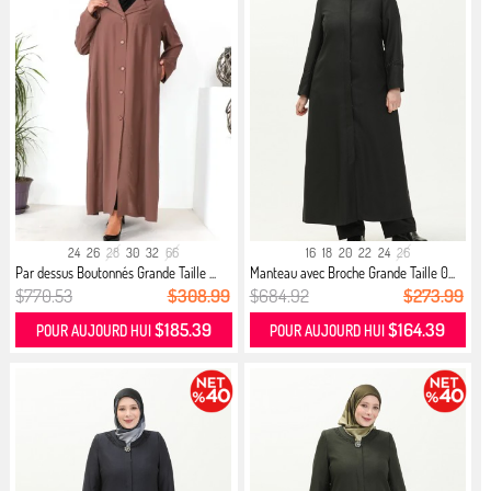
24
26
28
30
32
66
16
18
20
22
24
26
Par dessus Boutonnés Grande Taille ...
Manteau avec Broche Grande Taille 0...
$770.53
$308.99
$684.92
$273.99
$185.39
$164.39
POUR AUJOURD HUI
POUR AUJOURD HUI