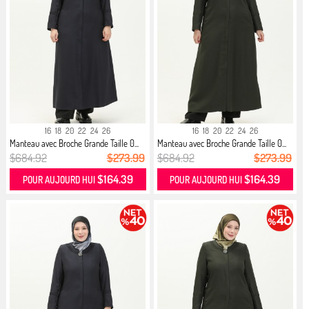
16
18
20
22
24
26
16
18
20
22
24
26
Manteau avec Broche Grande Taille 0...
Manteau avec Broche Grande Taille 0...
$684.92
$273.99
$684.92
$273.99
$164.39
$164.39
POUR AUJOURD HUI
POUR AUJOURD HUI