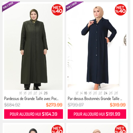
16
18
20
22
24
26
12
14
16
18
20
22
24
26
28
Pardessus de Grande Taille avec Poc...
Par dessus Boutonnés Grande Taille ...
$684.92
$273.99
$799.07
$319.99
$164.39
$191.99
POUR AUJOURD HUI
POUR AUJOURD HUI