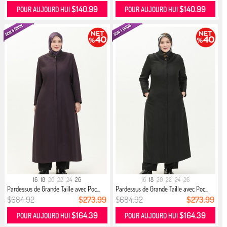
$140.99
$140.99
POUR AUJOURD HUI
POUR AUJOURD HUI
16
18
20
22
24
26
16
18
20
22
24
26
Pardessus de Grande Taille avec Poc...
Pardessus de Grande Taille avec Poc...
$684.92
$273.99
$684.92
$273.99
$164.39
$164.39
POUR AUJOURD HUI
POUR AUJOURD HUI