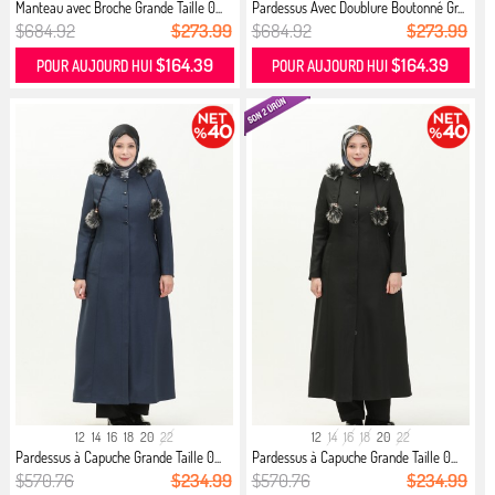
Manteau avec Broche Grande Taille 0...
Pardessus Avec Doublure Boutonné Gr...
$684.92
$273.99
$684.92
$273.99
$164.39
$164.39
POUR AUJOURD HUI
POUR AUJOURD HUI
12
14
16
18
20
22
12
14
16
18
20
22
Pardessus à Capuche Grande Taille 0...
Pardessus à Capuche Grande Taille 0...
$570.76
$234.99
$570.76
$234.99