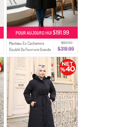
$191.99
POUR AUJOURD HUI
$857.00
Manteau En Cachemire
$319.99
Doublé De Fourrure Grande
Taille 6247-01 Noir