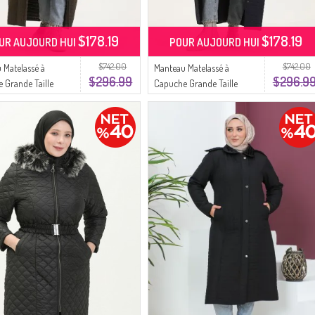
$178.19
$178.19
UR AUJOURD HUI
POUR AUJOURD HUI
$742.00
$742.00
 Matelassé à
Manteau Matelassé à
$296.99
$296.9
 Grande Taille
Capuche Grande Taille
 Khaki
6134-02 Bleu Marine