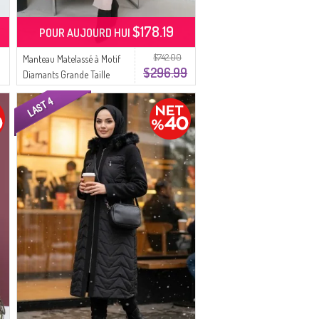
$178.19
POUR AUJOURD HUI
$742.00
Manteau Matelassé à Motif
$296.99
Diamants Grande Taille
5059-01 Noir