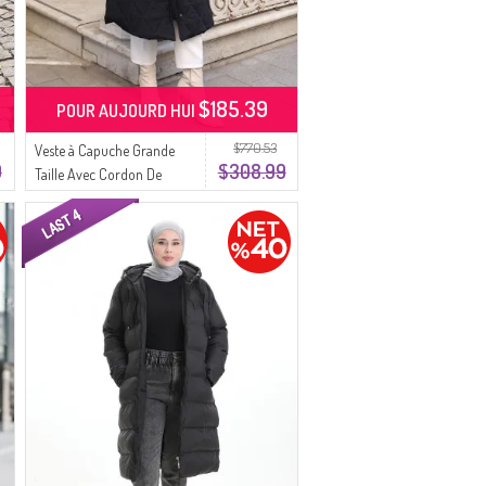
$185.39
POUR AUJOURD HUI
$770.53
Veste à Capuche Grande
9
$308.99
Taille Avec Cordon De
Serrage à La Taille 6343-01
Noire