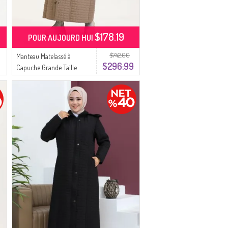
$178.19
POUR AUJOURD HUI
$742.00
Manteau Matelassé à
$296.99
Capuche Grande Taille
6134-03 Vison