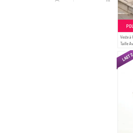
(3)
ZEMHERİ
(2)
Sefamerve
(2)
Buğlem
PO
(1)
MODA PİNHAN
Veste à
Taille 
01 Noir