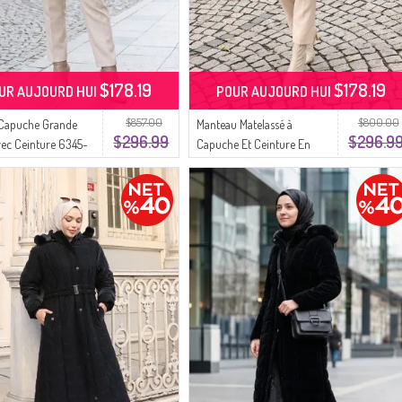
$178.19
$178.19
UR AUJOURD HUI
POUR AUJOURD HUI
$857.00
$800.00
 Capuche Grande
Manteau Matelassé à
$296.99
$296.9
Avec Ceinture 6345-
Capuche Et Ceinture En
e
Fourrure 6307-01 Noir