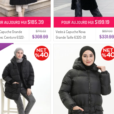
$185.39
$199.19
UR AUJOURD HUI
POUR AUJOURD HUI
$770.53
$857.00
 Capuche Grande
Veste à Capuche Nova
$308.99
$331.99
Avec Ceinture 6322-
Grande Taille 6320-01
e
Noire