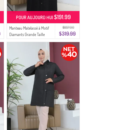
$191.99
POUR AUJOURD HUI
$857.00
Manteau Matelassé à Motif
9
$319.99
Diamants Grande Taille
5062-01 Noir