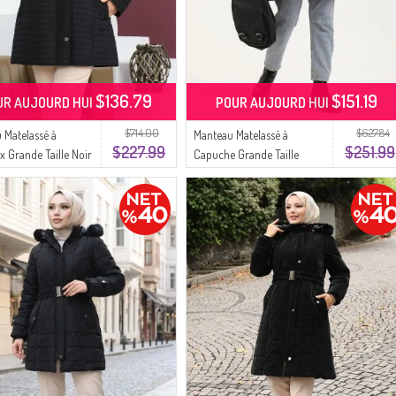
$136.79
$151.19
UR AUJOURD HUI
POUR AUJOURD HUI
$714.00
$627.84
 Matelassé à
Manteau Matelassé à
$227.99
$251.99
x Grande Taille Noir
Capuche Grande Taille
6132-01 Noir