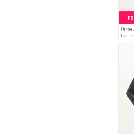
PO
Manteau
Capuche
6134-01