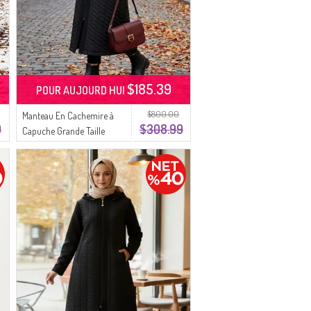
$185.39
POUR AUJOURD HUI
$800.00
Manteau En Cachemire à
9
$308.99
Capuche Grande Taille
6340-01 Noir