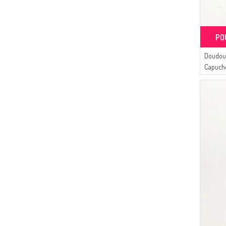
PO
Doudou
Capuche