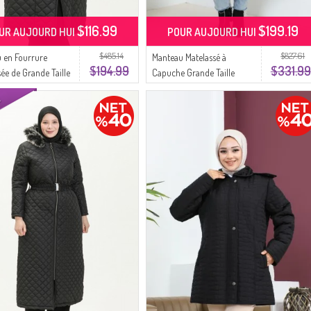
$116.99
$199.19
UR AUJOURD HUI
POUR AUJOURD HUI
$485.14
$827.61
 en Fourrure
Manteau Matelassé à
$194.99
$331.99
sée de Grande Taille
Capuche Grande Taille
4 Noir
5061-01 Noir