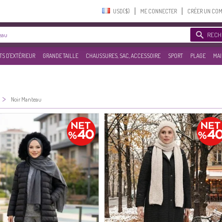
USD($)‎
ME CONNECTER
CRÉER UN CO
RECH
S D'EXTÉRIEUR
GRANDE TAILLE
CHAUSSURES, SAC, ACCESSOIRE
SPORT
PLAGE
MAI
>
Noir Manteau