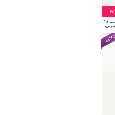
PO
Manteau
Matelas
5058-0