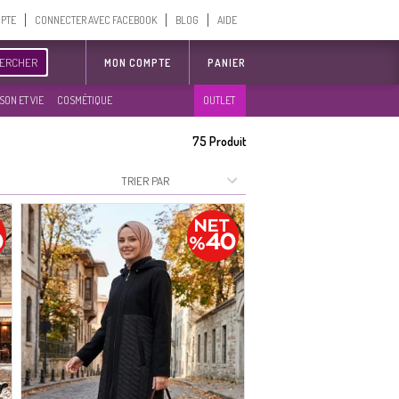
MPTE
CONNECTER AVEC FACEBOOK
BLOG
AIDE
ERCHER
MON COMPTE
PANIER
SON ET VIE
COSMÉTIQUE
OUTLET
75
Produit