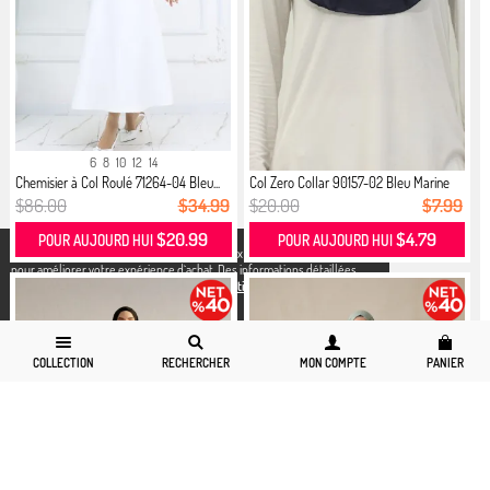
6
8
10
12
14
Chemisier à Col Roulé 71264-04 Bleu...
Col Zero Collar 90157-02 Bleu Marine
$86.00
$34.99
$20.00
$7.99
$20.99
$4.79
POUR AUJOURD HUI
POUR AUJOURD HUI
X
Nous utilisons des cookies conformément aux réglementations légales
pour améliorer votre expérience d`achat. Des informations détaillées
peuvent être consultées sur notre page,
Politique de cookies
et
confidentialité.
COLLECTION
RECHERCHER
MON COMPTE
PANIER