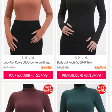
S
M
L
XL
S
M
L
XL
Body Col Roulé 5030-04 Pelure D`oig...
Body Col Roulé 5030-01 Noir
$142.67
$57.99
$143.00
$57.99
$34.79
$34.79
POUR AUJOURD HUI
POUR AUJOURD HUI