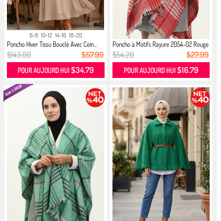
6-8
10-12
14-16
18-20
Poncho Hiver Tissu Bouclé Avec Cein...
Poncho à Motifs Rayure 2054-02 Rouge
$143.00
$57.99
$54.20
$27.99
$34.79
$16.79
POUR AUJOURD HUI
POUR AUJOURD HUI