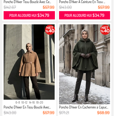
Poncho D`Hiver Tissu Bouclé Avec Ce...
Poncho D`Hiver A Ceinture En Tissu ...
$142.67
$57.99
$143.00
$57.99
$34.79
$34.79
POUR AUJOURD HUI
POUR AUJOURD HUI
6-8
10-12
14-16
18-20
Poncho D`hiver En Tissu Bouclé Avec...
Poncho D`hiver En Cachemire à Capuc...
$143.00
$57.99
$171.21
$68.99