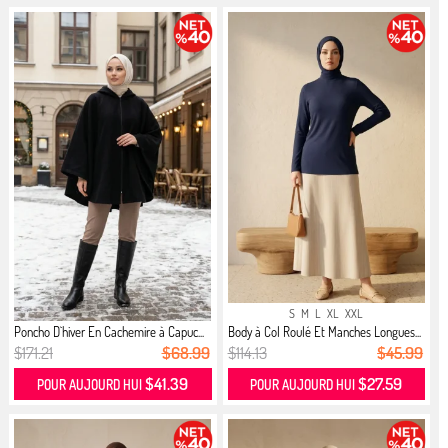
S
M
L
XL
XXL
Poncho D`hiver En Cachemire à Capuc...
Body à Col Roulé Et Manches Longues...
$171.21
$68.99
$114.13
$45.99
$41.39
$27.59
POUR AUJOURD HUI
POUR AUJOURD HUI