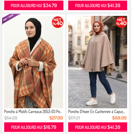
$34.79
$41.39
POUR AUJOURD HUI
POUR AUJOURD HUI
Poncho à Motifs Carreaux 2053-03 Pe...
Poncho D`hiver En Cachemire à Capuc...
$54.20
$27.99
$171.21
$68.99
$16.79
$41.39
POUR AUJOURD HUI
POUR AUJOURD HUI