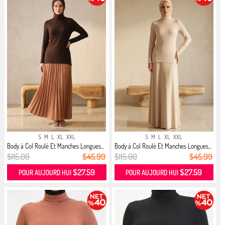
S
M
L
XL
XXL
S
M
L
XL
XXL
Body à Col Roulé Et Manches Longues...
Body à Col Roulé Et Manches Longues...
$115.00
$45.99
$115.00
$45.99
$27.59
$27.59
POUR AUJOURD HUI
POUR AUJOURD HUI