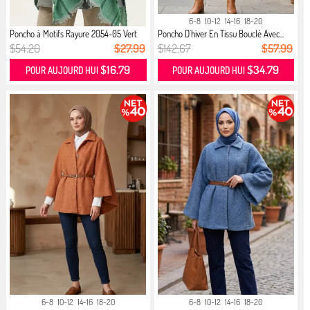
6-8
10-12
14-16
18-20
Poncho à Motifs Rayure 2054-05 Vert
Poncho D`hiver En Tissu Bouclé Avec...
$54.20
$27.99
$142.67
$57.99
$16.79
$34.79
POUR AUJOURD HUI
POUR AUJOURD HUI
6-8
10-12
14-16
18-20
6-8
10-12
14-16
18-20