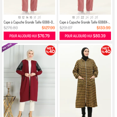
10
12
14
16
18
20
18
20
22
24
26
28
Cape à Capuche Grande Taille 6088-0...
Cape à Capuche Grande Taille 6088X-...
$276.80
$127.99
$291.07
$133.99
$76.79
$80.39
POUR AUJOURD HUI
POUR AUJOURD HUI