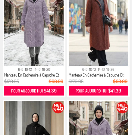
6-8
10-12
14-16
18-20
6-8
10-12
14-16
18-20
Manteau En Cachemire à Capuche Et
Manteau En Cachemire à Capuche Et
B...
B...
$170.95
$68.99
$170.95
$68.99
$41.39
$41.39
POUR AUJOURD HUI
POUR AUJOURD HUI