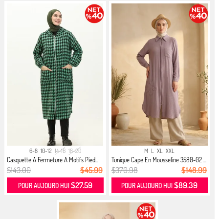
6-8
10-12
14-16
18-20
M
L
XL
XXL
Casquette A Fermeture A Motifs Pied...
Tunique Cape En Mousseline 3580-02 ...
$143.00
$45.99
$370.98
$148.99
$27.59
$89.39
POUR AUJOURD HUI
POUR AUJOURD HUI