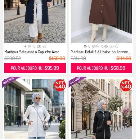
14
16
18
20
22
8-10
12-14
16-18
20-22
Manteau Matelassé à Capuche Avec
Manteau Détaillé à Chaîne Boutonnée...
Dé...
$399.52
$159.99
$314.00
$114.99
$95.99
$68.99
POUR AUJOURD HUI
POUR AUJOURD HUI