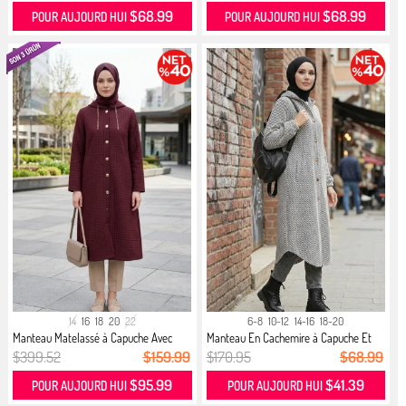
$68.99
$68.99
POUR AUJOURD HUI
POUR AUJOURD HUI
14
16
18
20
22
6-8
10-12
14-16
18-20
Manteau Matelassé à Capuche Avec
Manteau En Cachemire à Capuche Et
Dé...
B...
$399.52
$159.99
$170.95
$68.99
$95.99
$41.39
POUR AUJOURD HUI
POUR AUJOURD HUI