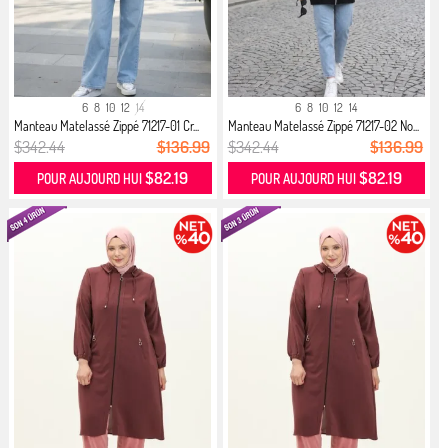
6
8
10
12
14
6
8
10
12
14
Manteau Matelassé Zippé 71217-01 Cr...
Manteau Matelassé Zippé 71217-02 No...
$342.44
$136.99
$342.44
$136.99
$82.19
$82.19
POUR AUJOURD HUI
POUR AUJOURD HUI