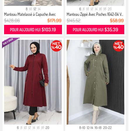
8
10
12
14
6
8
10
12
14
16
18
20
Manteau Matelassé à Capuche Avec
Manteau Zippé Avec Poches 1642-04 V...
Dé...
$428.06
$171.99
$145.52
$58.99
$103.19
$35.39
POUR AUJOURD HUI
POUR AUJOURD HUI
6
8
10
12
14
16
18
20
8-10
12-14
16-18
20-22