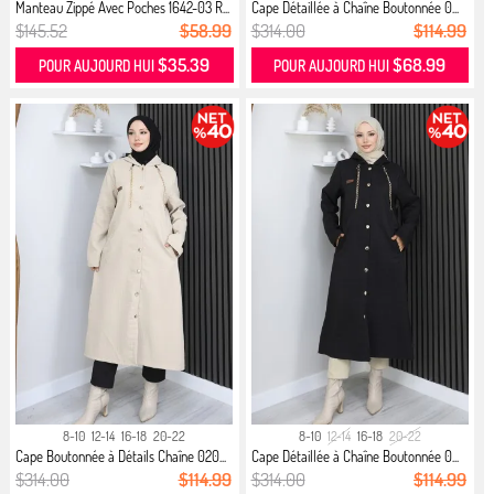
Manteau Zippé Avec Poches 1642-03 R...
Cape Détaillée à Chaîne Boutonnée 0...
$145.52
$58.99
$314.00
$114.99
$35.39
$68.99
POUR AUJOURD HUI
POUR AUJOURD HUI
8-10
12-14
16-18
20-22
8-10
12-14
16-18
20-22
Cape Boutonnée à Détails Chaîne 020...
Cape Détaillée à Chaîne Boutonnée 0...
$314.00
$114.99
$314.00
$114.99