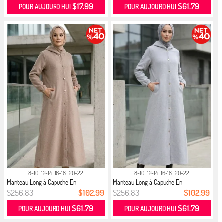
$17.99
$61.79
POUR AUJOURD HUI
POUR AUJOURD HUI
8-10
12-14
16-18
20-22
8-10
12-14
16-18
20-22
Manteau Long à Capuche En
Manteau Long à Capuche En
Cachemire...
Cachemire...
$256.83
$102.99
$256.83
$102.99
$61.79
$61.79
POUR AUJOURD HUI
POUR AUJOURD HUI