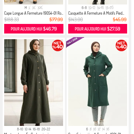
M
L
XL
XXL
6-8
10-12
14-16
18-20
Cape Longue A Fermeture 19054-01 Ro...
Casquette A Fermeture A Motifs Pied...
$188.33
$77.99
$143.00
$45.99
$46.79
$27.59
POUR AUJOURD HUI
POUR AUJOURD HUI
8-10
12-14
16-18
20-22
6
8
10
12
14
16