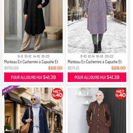
6-8
10-12
14-16
18-20
8-10
12-14
16-18
20-22
Manteau En Cachemire à Capuche Et
Manteau En Cachemire à Capuche Et
B...
B...
$170.95
$68.99
$171.21
$68.99
$41.39
$41.39
POUR AUJOURD HUI
POUR AUJOURD HUI