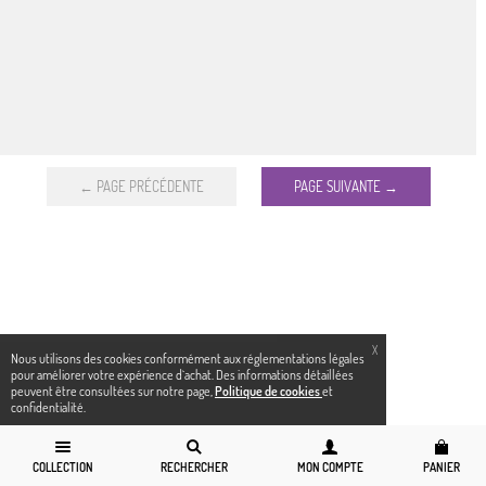
← PAGE PRÉCÉDENTE
PAGE SUIVANTE →
X
Nous utilisons des cookies conformément aux réglementations légales
pour améliorer votre expérience d`achat. Des informations détaillées
peuvent être consultées sur notre page,
Politique de cookies
et
confidentialité.
COLLECTION
RECHERCHER
MON COMPTE
PANIER