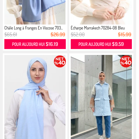
Châle Long à Franges En Viscose 703...
Écharpe Marrakech 70284-08 Bleu
Béb...
$65.61
$26.99
$52.00
$15.99
$16.19
$9.59
POUR AUJOURD HUI
POUR AUJOURD HUI