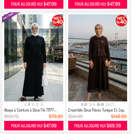
$47.99
$47.99
POUR AUJOURD HUI
POUR AUJOURD HUI
6
8
10
12
14
8-10
12-14
16-18
20-22
Abaya à Ceinture à Deux Fils 71177-...
Ensemble Deux Pièces Tunique Et Jup...
$199.75
$79.99
$514.00
$148.99
$47.99
$89.39
POUR AUJOURD HUI
POUR AUJOURD HUI