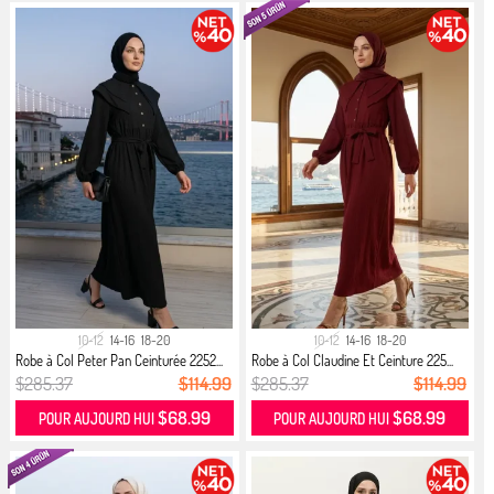
10-12
14-16
18-20
10-12
14-16
18-20
Robe à Col Peter Pan Ceinturée 2252...
Robe à Col Claudine Et Ceinture 225...
$285.37
$114.99
$285.37
$114.99
$68.99
$68.99
POUR AUJOURD HUI
POUR AUJOURD HUI