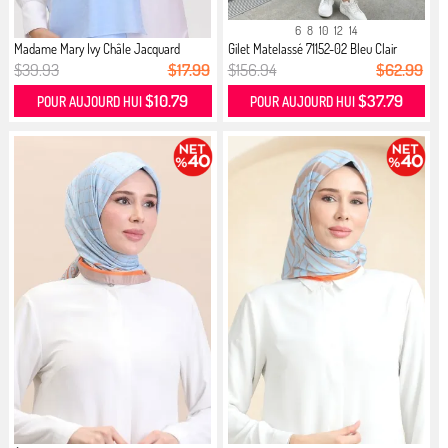
6
8
10
12
14
Madame Mary Ivy Châle Jacquard
Gilet Matelassé 71152-02 Bleu Clair
1908...
$39.93
$17.99
$156.94
$62.99
$10.79
$37.79
POUR AUJOURD HUI
POUR AUJOURD HUI