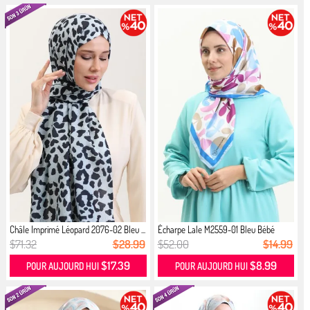
Châle Imprimé Léopard 2076-02 Bleu ...
Écharpe Lale M2559-01 Bleu Bébé
$71.32
$28.99
$52.00
$14.99
$17.39
$8.99
POUR AUJOURD HUI
POUR AUJOURD HUI