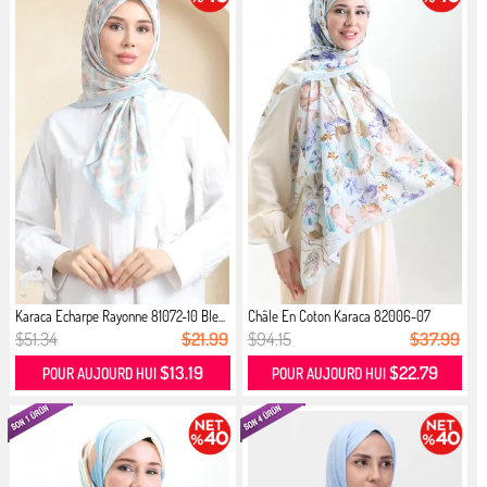
Karaca Echarpe Rayonne 81072-10 Ble...
Châle En Coton Karaca 82006-07
Bleu...
$51.34
$21.99
$94.15
$37.99
$13.19
$22.79
POUR AUJOURD HUI
POUR AUJOURD HUI