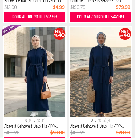
Bonnet De Bain En Coton Uni 7002-10...
Courroie à Deux Fils Ferace 71177-0...
$12.00
$4.99
$199.75
$79.99
$2.99
$47.99
POUR AUJOURD HUI
POUR AUJOURD HUI
6
8
10
12
14
6
8
10
12
14
Abaya à Ceinture à Deux Fils 71177-...
Abaya à Ceinture à Deux Fils 71177-...
$199.75
$79.99
$199.75
$79.99