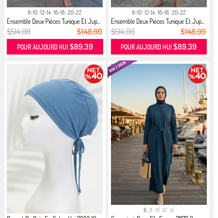
8-10
12-14
16-18
20-22
8-10
12-14
16-18
20-22
Ensemble Deux Pièces Tunique Et Jup...
Ensemble Deux Pièces Tunique Et Jup...
$514.00
$148.99
$514.00
$148.99
$89.39
$89.39
POUR AUJOURD HUI
POUR AUJOURD HUI
6
8
10
12
14