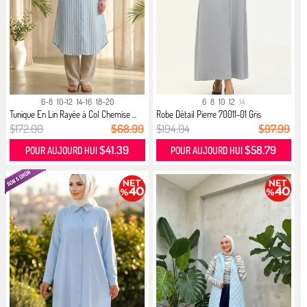
6-8
10-12
14-16
18-20
6
8
10
12
14
Tunique En Lin Rayée à Col Chemise ...
Robe Détail Pierre 70011-01 Gris
$172.00
$68.99
$194.04
$97.99
$41.39
$58.79
POUR AUJOURD HUI
POUR AUJOURD HUI