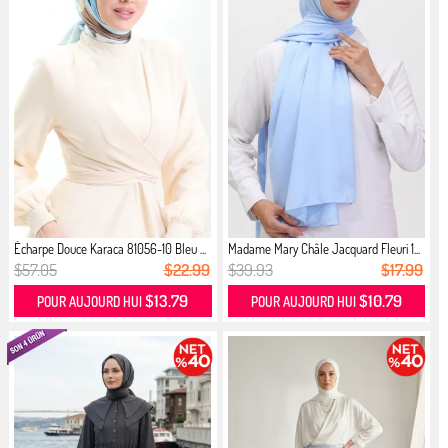
Écharpe Douce Karaca 81056-10 Bleu ...
Madame Mary Châle Jacquard Fleuri 1...
$57.05
$22.99
$39.93
$17.99
$13.79
$10.79
POUR AUJOURD HUI
POUR AUJOURD HUI