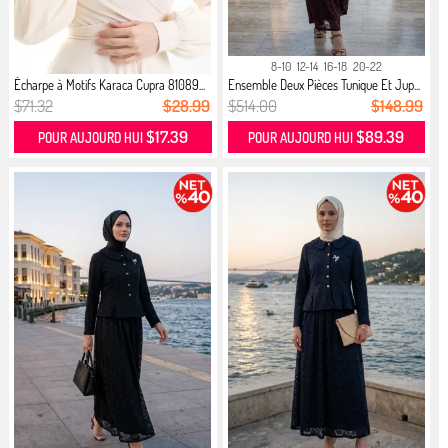
8-10
12-14
16-18
20-22
Écharpe à Motifs Karaca Cupra 81089...
Ensemble Deux Pièces Tunique Et Jup...
$71.32
$28.99
$514.00
$148.99
$17.39
$89.39
POUR AUJOURD HUI
POUR AUJOURD HUI