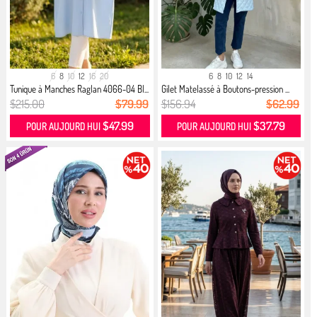
6
8
10
12
16
20
6
8
10
12
14
Tunique à Manches Raglan 4066-04 Bl...
Gilet Matelassé à Boutons-pression ...
$215.00
$79.99
$156.94
$62.99
$47.99
$37.79
POUR AUJOURD HUI
POUR AUJOURD HUI