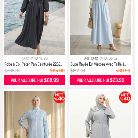
10-12
14-16
18-20
6-8
10-12
14-16
50-52
Robe à Col Peter Pan Ceinturée 2252...
Jupe Rayée En Viscose Avec Taille é...
$285.37
$114.99
$157.00
$39.99
$68.99
$23.99
POUR AUJOURD HUI
POUR AUJOURD HUI