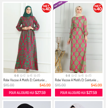
6-8
10-12
14-16
18-20
6-8
10-12
14-16
18-20
Robe Viscose A Motifs Et Ceinturée ...
Robe Viscose A Motifs Et Ceinturée ...
$115.00
$45.99
$115.00
$45.99
$27.59
$27.59
POUR AUJOURD HUI
POUR AUJOURD HUI