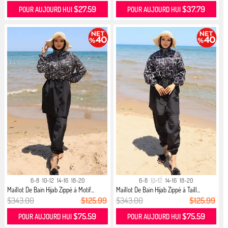
$27.59
$37.79
POUR AUJOURD HUI
POUR AUJOURD HUI
6-8
10-12
14-16
18-20
6-8
10-12
14-16
18-20
Maillot De Bain Hijab Zippé à Motif...
Maillot De Bain Hijab Zippé à Taill...
$343.00
$125.99
$343.00
$125.99
$75.59
$75.59
POUR AUJOURD HUI
POUR AUJOURD HUI