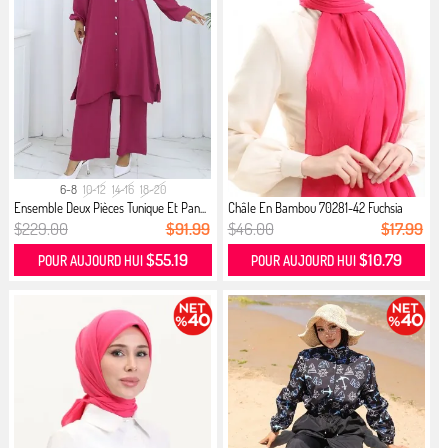
6-8
10-12
14-16
18-20
Ensemble Deux Pièces Tunique Et Pan...
Châle En Bambou 70281-42 Fuchsia
$229.00
$91.99
$46.00
$17.99
$55.19
$10.79
POUR AUJOURD HUI
POUR AUJOURD HUI