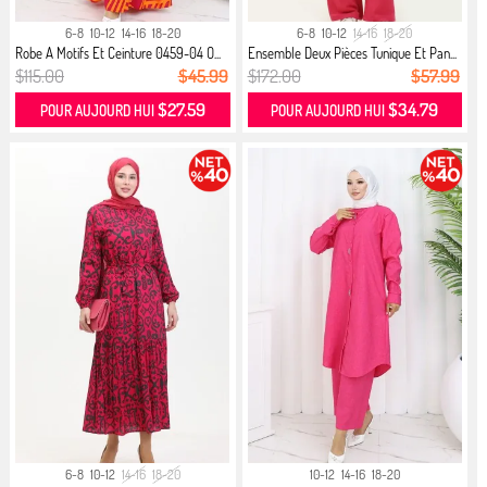
6-8
10-12
14-16
18-20
6-8
10-12
14-16
18-20
Robe A Motifs Et Ceinture 0459-04 O...
Ensemble Deux Pièces Tunique Et Pan...
$115.00
$45.99
$172.00
$57.99
$27.59
$34.79
POUR AUJOURD HUI
POUR AUJOURD HUI
6-8
10-12
14-16
18-20
10-12
14-16
18-20