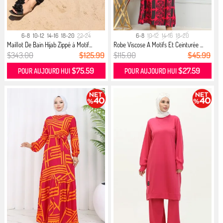
6-8
10-12
14-16
18-20
22-24
6-8
10-12
14-16
18-20
Maillot De Bain Hijab Zippé à Motif...
Robe Viscose A Motifs Et Ceinturée ...
$343.00
$125.99
$115.00
$45.99
$75.59
$27.59
POUR AUJOURD HUI
POUR AUJOURD HUI