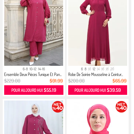
6-8
10-12
14-16
6
8
10
12
14
16
18
20
Ensemble Deux Pièces Tunique Et Pan...
Robe De Soirée Mousseline à Ceintur...
$229.00
$91.99
$200.00
$65.99
$55.19
$39.59
POUR AUJOURD HUI
POUR AUJOURD HUI