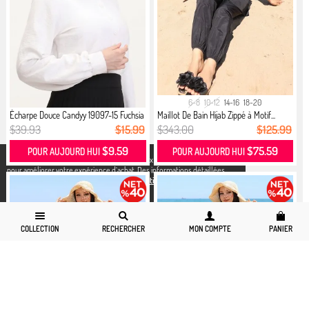
6-8
10-12
14-16
18-20
Écharpe Douce Candyy 19097-15 Fuchsia
Maillot De Bain Hijab Zippé à Motif...
$39.93
$15.99
$343.00
$125.99
$9.59
$75.59
POUR AUJOURD HUI
POUR AUJOURD HUI
X
Nous utilisons des cookies conformément aux réglementations légales
pour améliorer votre expérience d`achat. Des informations détaillées
peuvent être consultées sur notre page,
Politique de cookies
et
confidentialité.
COLLECTION
RECHERCHER
MON COMPTE
PANIER