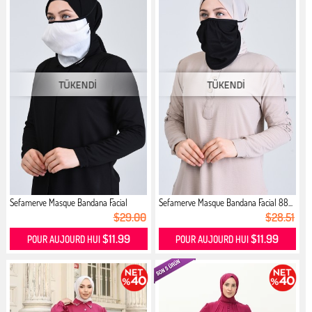
Sefamerve Masque Bandana Facial
Sefamerve Masque Bandana Facial 88...
880...
$29.00
$28.51
$11.99
$11.99
POUR AUJOURD HUI
POUR AUJOURD HUI