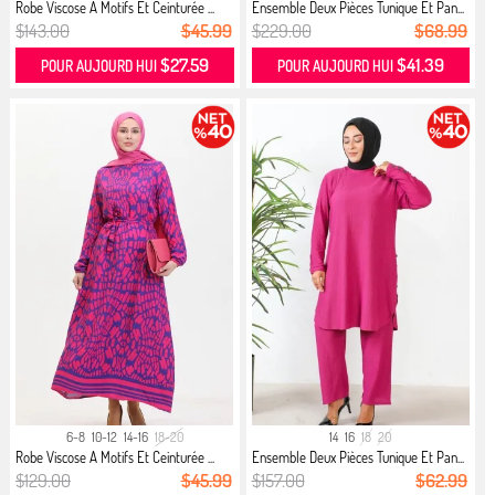
Robe Viscose A Motifs Et Ceinturée ...
Ensemble Deux Pièces Tunique Et Pan...
$143.00
$45.99
$229.00
$68.99
$27.59
$41.39
POUR AUJOURD HUI
POUR AUJOURD HUI
6-8
10-12
14-16
18-20
14
16
18
20
Robe Viscose A Motifs Et Ceinturée ...
Ensemble Deux Pièces Tunique Et Pan...
$129.00
$45.99
$157.00
$62.99