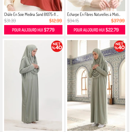
Châle En Soie Medina Sand 81075-11 ...
Écharpe En Fibres Naturelles à Moti...
$31.39
$12.99
$94.15
$37.99
$7.79
$22.79
POUR AUJOURD HUI
POUR AUJOURD HUI