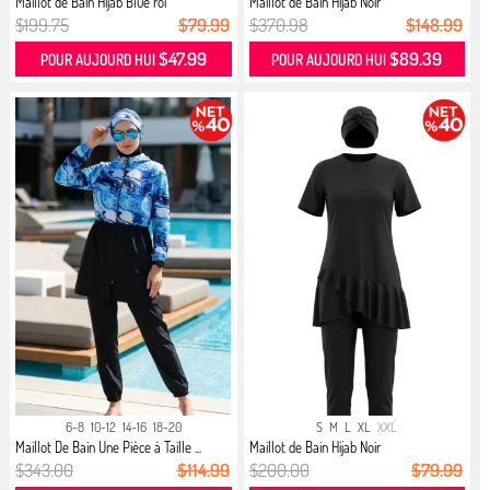
Maillot de Bain Hijab Blue roi
Maillot de Bain Hijab Noir
$199.75
$79.99
$370.98
$148.99
$47.99
$89.39
POUR AUJOURD HUI
POUR AUJOURD HUI
6-8
10-12
14-16
18-20
S
M
L
XL
XXL
Maillot De Bain Une Pièce à Taille ...
Maillot de Bain Hijab Noir
$343.00
$114.99
$200.00
$79.99