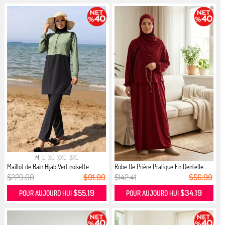
M
L
XL
XXL
3XL
Maillot de Bain Hijab Vert noisette
Robe De Prière Pratique En Dentelle...
$229.00
$91.99
$142.41
$56.99
$55.19
$34.19
POUR AUJOURD HUI
POUR AUJOURD HUI