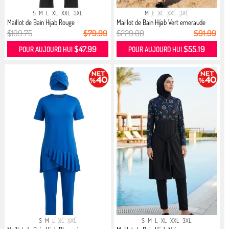
S
M
L
XL
XXL
3XL
M
L
XL
XXL
3XL
Maillot de Bain Hijab Rouge
Maillot de Bain Hijab Vert emeraude
$199.75
$79.99
$229.00
$91.99
$47.99
$55.19
POUR AUJOURD HUI
POUR AUJOURD HUI
S
M
L
XL
XXL
S
M
L
XL
XXL
3XL