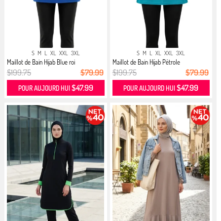
S
M
L
XL
XXL
3XL
S
M
L
XL
XXL
3XL
Maillot de Bain Hijab Blue roi
Maillot de Bain Hijab Pétrole
$199.75
$79.99
$199.75
$79.99
$47.99
$47.99
POUR AUJOURD HUI
POUR AUJOURD HUI