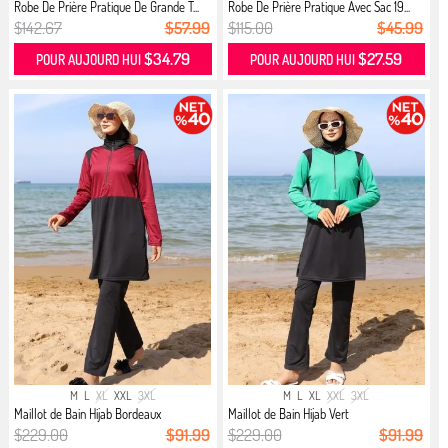
Robe De Prière Pratique De Grande T...
Robe De Prière Pratique Avec Sac 19...
$142.67
$57.99
$115.00
$45.99
$34.79
$27.59
POUR AUJOURD HUI
POUR AUJOURD HUI
M
L
XL
XXL
3XL
M
L
XL
XXL
3XL
Maillot de Bain Hijab Bordeaux
Maillot de Bain Hijab Vert
$229.00
$91.99
$229.00
$91.99