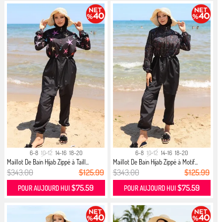
6-8
10-12
14-16
18-20
6-8
10-12
14-16
18-20
Maillot De Bain Hijab Zippé à Taill...
Maillot De Bain Hijab Zippé à Motif...
$343.00
$125.99
$343.00
$125.99
$75.59
$75.59
POUR AUJOURD HUI
POUR AUJOURD HUI