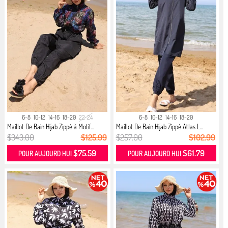
6-8
10-12
14-16
18-20
22-24
6-8
10-12
14-16
18-20
Maillot De Bain Hijab Zippé à Motif...
Maillot De Bain Hijab Zippé Atlas L...
$343.00
$125.99
$257.00
$102.99
$75.59
$61.79
POUR AUJOURD HUI
POUR AUJOURD HUI