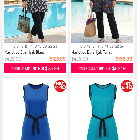
6-8
10-12
14-16
18-20
22-24
6-8
10-12
14-16
18-20
22-24
Maillot de Bain Hijab Blanc
Maillot de Bain Hijab Fushia
$426.00
$125.99
$426.00
$136.99
$75.59
$82.19
POUR AUJOURD HUI
POUR AUJOURD HUI