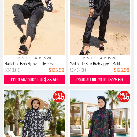
6-8
10-12
14-16
18-20
6-8
10-12
14-16
18-20
Maillot De Bain Hijab à Taille élas...
Maillot De Bain Hijab Zippé à Motif...
$343.00
$125.99
$343.00
$125.99
$75.59
$75.59
POUR AUJOURD HUI
POUR AUJOURD HUI