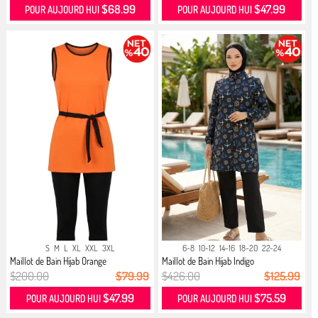
$68.99
$47.99
POUR AUJOURD HUI
POUR AUJOURD HUI
S
M
L
XL
XXL
3XL
6-8
10-12
14-16
18-20
22-24
Maillot de Bain Hijab Orange
Maillot de Bain Hijab Indigo
$200.00
$79.99
$426.00
$125.99
$47.99
$75.59
POUR AUJOURD HUI
POUR AUJOURD HUI