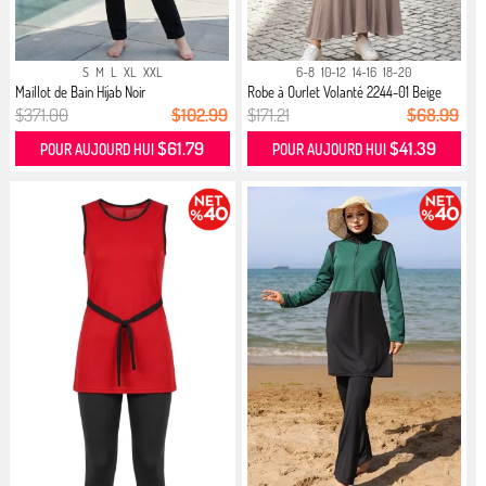
S
M
L
XL
XXL
6-8
10-12
14-16
18-20
Maillot de Bain Hijab Noir
Robe à Ourlet Volanté 2244-01 Beige
$371.00
$102.99
$171.21
$68.99
$61.79
$41.39
POUR AUJOURD HUI
POUR AUJOURD HUI