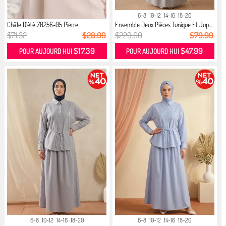
6-8
10-12
14-16
18-20
Châle D`été 70256-05 Pierre
Ensemble Deux Pièces Tunique Et Jup...
$71.32
$28.99
$229.00
$79.99
$17.39
$47.99
POUR AUJOURD HUI
POUR AUJOURD HUI
6-8
10-12
14-16
18-20
6-8
10-12
14-16
18-20