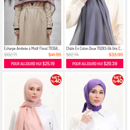
Écharpe Ambrée à Motif Floral 70358...
Châle En Coton Doux 70283-04 Gris C...
$102.71
$41.99
$82.74
$33.99
$25.19
$20.39
POUR AUJOURD HUI
POUR AUJOURD HUI