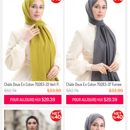
Châle Doux En Coton 70283-33 Vert P...
Châle Doux En Coton 70283-37 Fumée
$82.74
$33.99
$82.74
$33.99
$20.39
$20.39
POUR AUJOURD HUI
POUR AUJOURD HUI