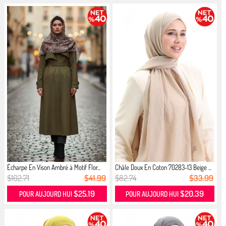
Écharpe En Vison Ambré à Motif Flor...
Châle Doux En Coton 70283-13 Beige ...
$102.71
$41.99
$82.74
$33.99
$25.19
$20.39
POUR AUJOURD HUI
POUR AUJOURD HUI