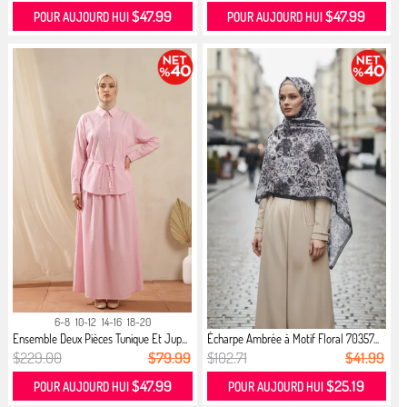
$47.99
$47.99
POUR AUJOURD HUI
POUR AUJOURD HUI
6-8
10-12
14-16
18-20
Ensemble Deux Pièces Tunique Et Jup...
Écharpe Ambrée à Motif Floral 70357...
$229.00
$79.99
$102.71
$41.99
$47.99
$25.19
POUR AUJOURD HUI
POUR AUJOURD HUI