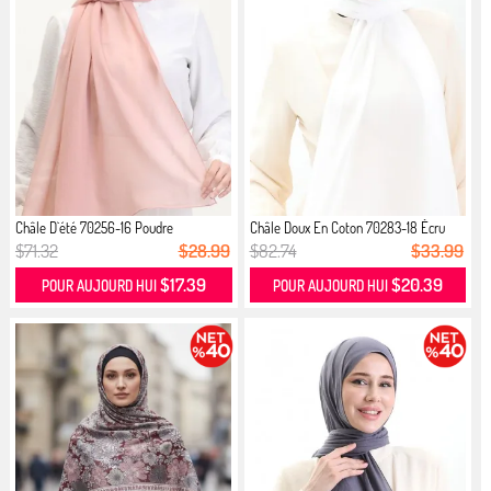
Châle D`été 70256-16 Poudre
Châle Doux En Coton 70283-18 Écru
$71.32
$28.99
$82.74
$33.99
$17.39
$20.39
POUR AUJOURD HUI
POUR AUJOURD HUI