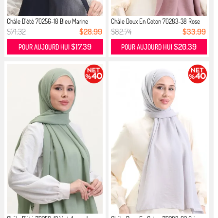
Châle D`été 70256-18 Bleu Marine
Châle Doux En Coton 70283-38 Rose
P...
$71.32
$28.99
$82.74
$33.99
$17.39
$20.39
POUR AUJOURD HUI
POUR AUJOURD HUI