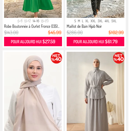
6-8
10-12
14-16
18-20
S
M
L
XL
XXL
3XL
4XL
5XL
Robe Boutonnée à Ourlet Fronce 0351...
Maillot de Bain Hijab Noir
$143.00
$45.99
$286.00
$102.99
$27.59
$61.79
POUR AUJOURD HUI
POUR AUJOURD HUI