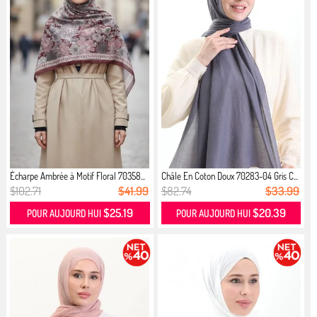
Écharpe Ambrée à Motif Floral 70358...
Châle En Coton Doux 70283-04 Gris C...
$102.71
$41.99
$82.74
$33.99
$25.19
$20.39
POUR AUJOURD HUI
POUR AUJOURD HUI