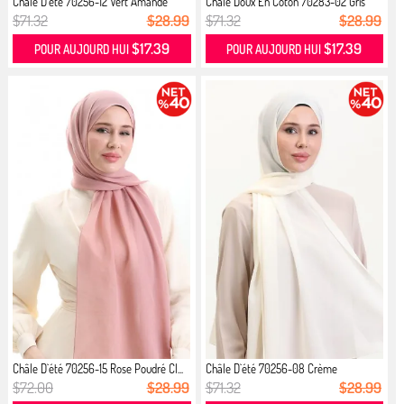
Châle D`été 70256-12 Vert Amande
Châle Doux En Coton 70283-02 Gris
$71.32
$28.99
$71.32
$28.99
$17.39
$17.39
POUR AUJOURD HUI
POUR AUJOURD HUI
Châle D`été 70256-15 Rose Poudré Cl...
Châle D`été 70256-08 Crème
$72.00
$28.99
$71.32
$28.99