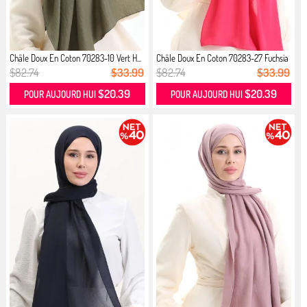
Châle Doux En Coton 70283-10 Vert H...
Châle Doux En Coton 70283-27 Fuchsia
$82.74
$33.99
$82.74
$33.99
$20.39
$20.39
POUR AUJOURD HUI
POUR AUJOURD HUI