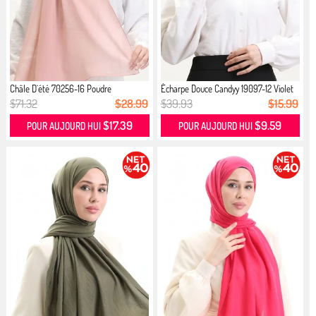
Châle D`été 70256-16 Poudre
Écharpe Douce Candyy 19097-12 Violet
$71.32
$28.99
$39.93
$15.99
$17.39
$9.59
POUR AUJOURD HUI
POUR AUJOURD HUI