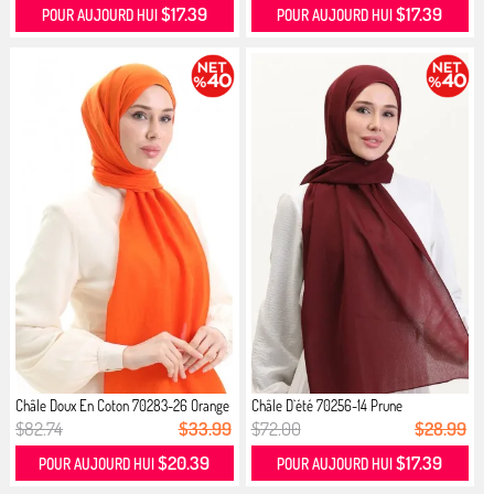
$17.39
$17.39
POUR AUJOURD HUI
POUR AUJOURD HUI
Châle Doux En Coton 70283-26 Orange
Châle D`été 70256-14 Prune
$82.74
$33.99
$72.00
$28.99
$20.39
$17.39
POUR AUJOURD HUI
POUR AUJOURD HUI