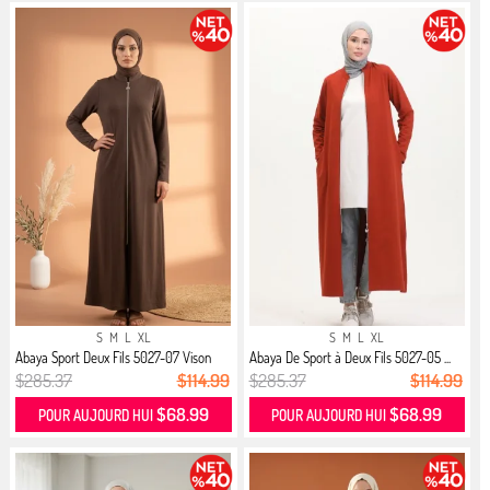
S
M
L
XL
S
M
L
XL
Abaya Sport Deux Fils 5027-07 Vison
Abaya De Sport à Deux Fils 5027-05 ...
$285.37
$114.99
$285.37
$114.99
$68.99
$68.99
POUR AUJOURD HUI
POUR AUJOURD HUI