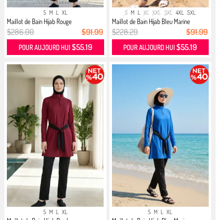
S
M
L
XL
S
M
L
XL
XXL
3XL
4XL
5XL
Maillot de Bain Hijab Rouge
Maillot de Bain Hijab Bleu Marine
$286.00
$91.99
$228.29
$91.99
$55.19
$55.19
POUR AUJOURD HUI
POUR AUJOURD HUI
S
M
L
XL
S
M
L
XL