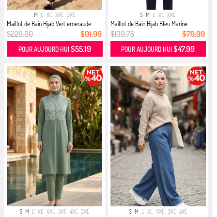
M
L
XL
XXL
3XL
S
M
L
XL
XXL
Maillot de Bain Hijab Vert emeraude
Maillot de Bain Hijab Bleu Marine
$229.00
$91.99
$199.75
$79.99
$55.19
$47.99
POUR AUJOURD HUI
POUR AUJOURD HUI
S
M
L
XL
XXL
3XL
4XL
5XL
S
M
L
XL
XXL
3XL
4XL