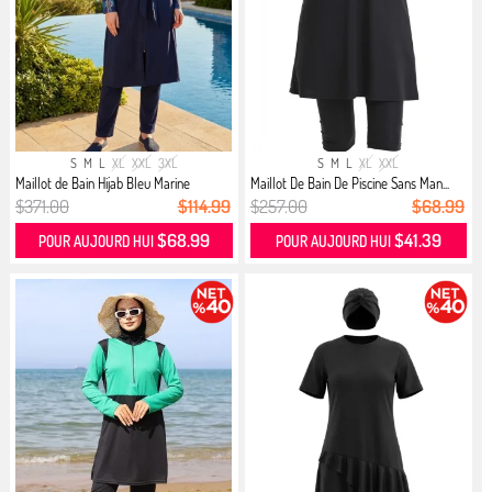
S
M
L
XL
XXL
3XL
S
M
L
XL
XXL
Maillot de Bain Hijab Bleu Marine
Maillot De Bain De Piscine Sans Man...
$371.00
$114.99
$257.00
$68.99
$68.99
$41.39
POUR AUJOURD HUI
POUR AUJOURD HUI