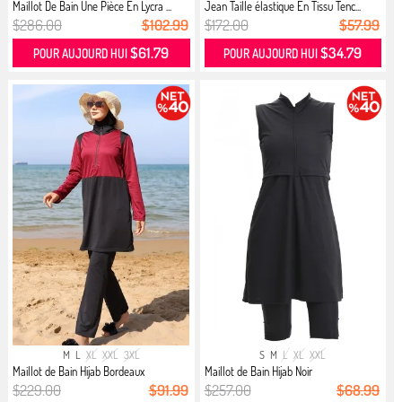
Maillot De Bain Une Pièce En Lycra ...
Jean Taille élastique En Tissu Tenc...
$286.00
$102.99
$172.00
$57.99
$61.79
$34.79
POUR AUJOURD HUI
POUR AUJOURD HUI
M
L
XL
XXL
3XL
S
M
L
XL
XXL
Maillot de Bain Hijab Bordeaux
Maillot de Bain Hijab Noir
$229.00
$91.99
$257.00
$68.99