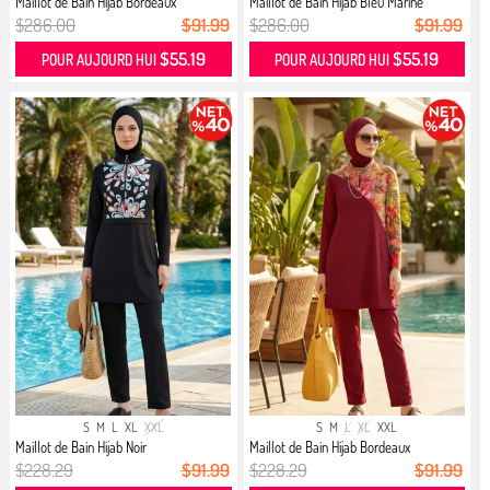
Maillot de Bain Hijab Bordeaux
Maillot de Bain Hijab Bleu Marine
$286.00
$91.99
$286.00
$91.99
$55.19
$55.19
POUR AUJOURD HUI
POUR AUJOURD HUI
S
M
L
XL
XXL
S
M
L
XL
XXL
Maillot de Bain Hijab Noir
Maillot de Bain Hijab Bordeaux
$228.29
$91.99
$228.29
$91.99