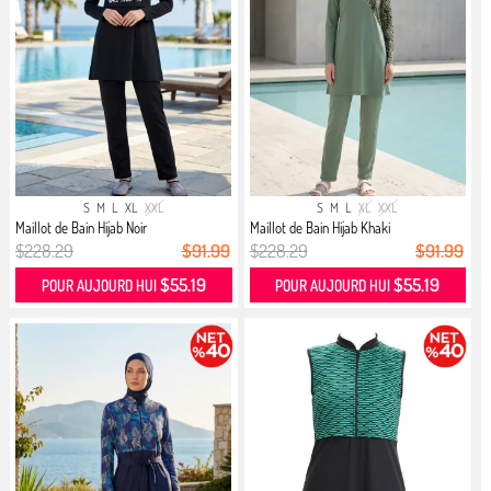
S
M
L
XL
XXL
S
M
L
XL
XXL
Maillot de Bain Hijab Noir
Maillot de Bain Hijab Khaki
$228.29
$91.99
$228.29
$91.99
$55.19
$55.19
POUR AUJOURD HUI
POUR AUJOURD HUI