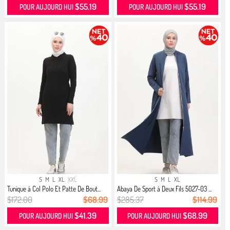
$55.19
$55.19
POUR AUJOURD HUI
POUR AUJOURD HUI
S
M
L
XL
XXL
S
M
L
XL
Tunique à Col Polo Et Patte De Bout...
Abaya De Sport à Deux Fils 5027-03 ...
$172.00
$68.99
$285.37
$114.99
$41.39
$68.99
POUR AUJOURD HUI
POUR AUJOURD HUI