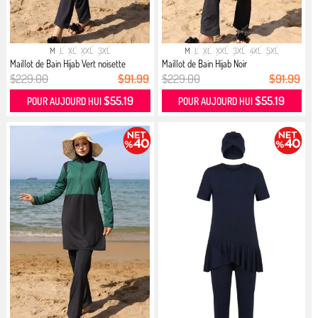
M
L
XL
XXL
3XL
M
L
XL
XXL
3XL
4XL
5XL
Maillot de Bain Hijab Vert noisette
Maillot de Bain Hijab Noir
$229.00
$91.99
$229.00
$91.99
$55.19
$55.19
POUR AUJOURD HUI
POUR AUJOURD HUI