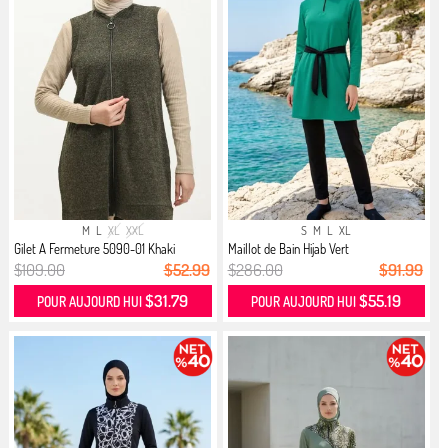
M
L
XL
XXL
S
M
L
XL
Gilet A Fermeture 5090-01 Khaki
Maillot de Bain Hijab Vert
$109.00
$52.99
$286.00
$91.99
$31.79
$55.19
POUR AUJOURD HUI
POUR AUJOURD HUI