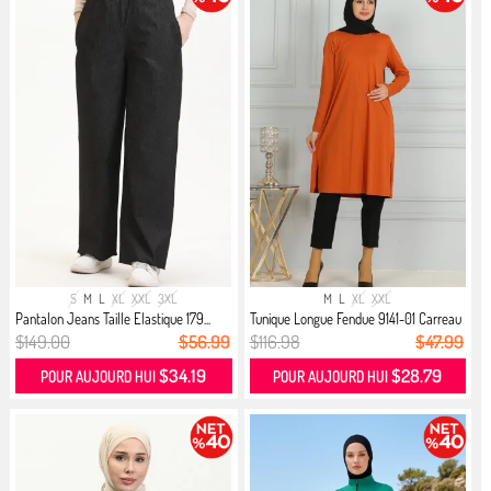
S
M
L
XL
XXL
3XL
M
L
XL
XXL
Pantalon Jeans Taille Elastique 179...
Tunique Longue Fendue 9141-01 Carreau
$149.00
$56.99
$116.98
$47.99
$34.19
$28.79
POUR AUJOURD HUI
POUR AUJOURD HUI