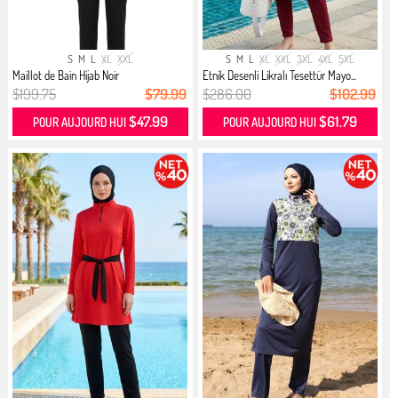
S
M
L
XL
XXL
S
M
L
XL
XXL
3XL
4XL
5XL
Maillot de Bain Hijab Noir
Etnik Desenli Likralı Tesettür Mayo...
$199.75
$79.99
$286.00
$102.99
$47.99
$61.79
POUR AUJOURD HUI
POUR AUJOURD HUI