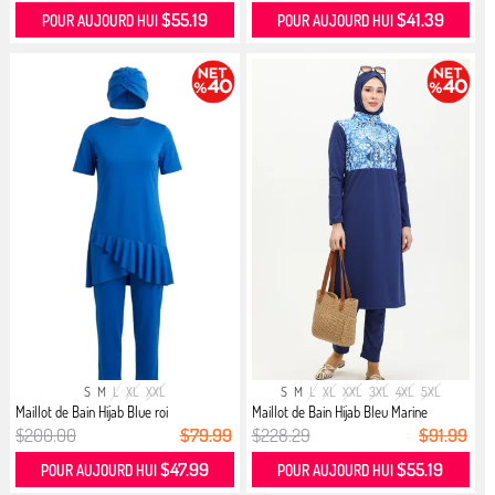
$55.19
$41.39
POUR AUJOURD HUI
POUR AUJOURD HUI
S
M
L
XL
XXL
S
M
L
XL
XXL
3XL
4XL
5XL
Maillot de Bain Hijab Blue roi
Maillot de Bain Hijab Bleu Marine
$200.00
$79.99
$228.29
$91.99
$47.99
$55.19
POUR AUJOURD HUI
POUR AUJOURD HUI