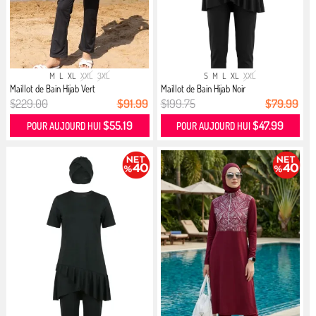
M
L
XL
XXL
3XL
S
M
L
XL
XXL
Maillot de Bain Hijab Vert
Maillot de Bain Hijab Noir
$229.00
$91.99
$199.75
$79.99
$55.19
$47.99
POUR AUJOURD HUI
POUR AUJOURD HUI