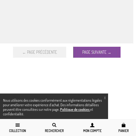
← PAGE PRÉCÉDENTE
PAGE SUIVANTE →
X
Nous utilisons des cookies conformément aux réglementations légales
pour améliorer votre expérience d`achat. Des informations détaillées
peuvent être consultées sur notre page,
Politique de cookies
et
confidentialité.
COLLECTION
RECHERCHER
MON COMPTE
PANIER