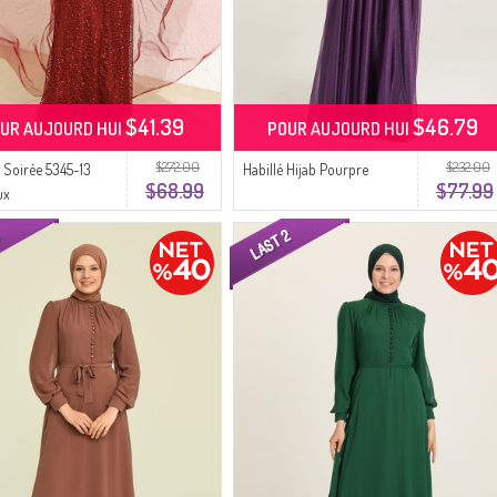
$41.39
$46.79
UR AUJOURD HUI
POUR AUJOURD HUI
$272.00
$232.00
 Soirée 5345-13
Habillé Hijab Pourpre
$68.99
$77.99
ux