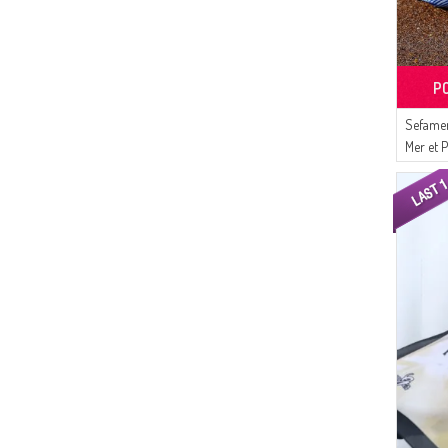
P
Sefamer
Mer et 
1000-01