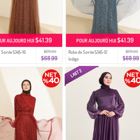
$41.39
$41.39
UR AUJOURD HUI
POUR AUJOURD HUI
$272.00
$272.00
 Soirée 5345-16
Robe de Soirée 5345-12
$68.99
$68.99
İndigo