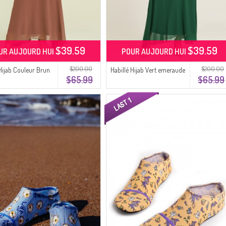
$39.59
$39.59
UR AUJOURD HUI
POUR AUJOURD HUI
$200.00
$200.00
 Hijab Couleur Brun
Habillé Hijab Vert emeraude
$65.99
$65.99