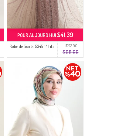
$41.39
POUR AUJOURD HUI
$272.00
Robe de Soirée 5345-14 Lila
$68.99