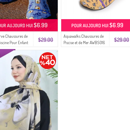
$6.99
$6.99
OUR AUJOURD HUI
POUR AUJOURD HUI
ve Chaussures de
Aquawalks Chaussures de
$29.00
$29.00
Piscine Pour Enfant
Piscise et de Mer AWBS016
 Lion mignon