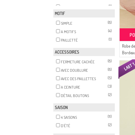
(1)
FIBRE
MOTIF
(8)
SIMPLE
(4)
A MOTIFS
PO
(1)
PAILLETTÉ
Robe de
ACCESSOIRES
Bordea
(8)
FERMETURE CACHÉE
(8)
AVEC DOUBLURE
(5)
AVEC DES PAILLETTES
(3)
A CEINTURE
(2)
DÉTAIL BOUTONS
SAISON
(11)
4 SAISONS
(2)
D`ÉTÉ