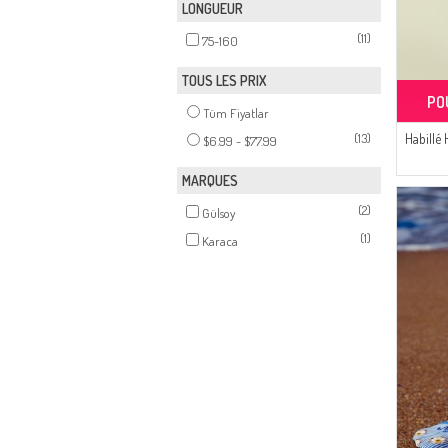
LONGUEUR
(11)
75-160
TOUS LES PRIX
PO
Tüm Fiyatlar
(13)
Habillé
$6.99 - $77.99
MARQUES
(2)
Gülsoy
(1)
Karaca