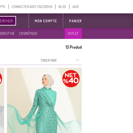
MPTE
CONNECTER AVEC FACEBOOK
BLOG
AIDE
ERCHER
MON COMPTE
PANIER
SON ET VIE
COSMÉTIQUE
OUTLET
13
Produit