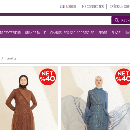
USD($)‎
ME CONNECTER
CRÉER UN CO
RECH
S D'EXTÉRIEUR
GRANDE TAILLE
CHAUSSURES, SAC, ACCESSOIRE
SPORT
PLAGE
MAI
>
Sevil Bal