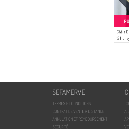
PO
Châle D
12 Hone
SEFAMERVE
C
TERMES ET CONDITIONS
CO
CONTRAT DE VENTE À DISTANCE
Ai
ANNULATION ET REMBOURSEMENT
AP
SECURITÉ
VE