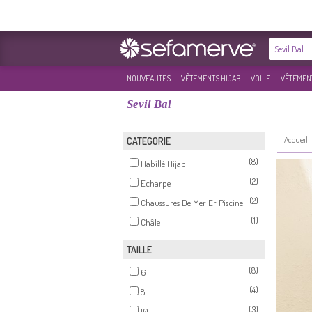
NOUVEAUTES
VÊTEMENTS HIJAB
VOILE
VÊTEMENT
Sevil Bal
Accueil
CATEGORIE
(8)
Habillé Hijab
(2)
Echarpe
(2)
Chaussures De Mer Er Piscine
(1)
Châle
TAILLE
(8)
6
(4)
8
(3)
10