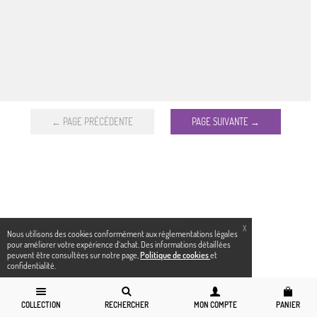
← PAGE PRÉCÉDENTE
PAGE SUIVANTE →
X
Nous utilisons des cookies conformément aux réglementations légales
pour améliorer votre expérience d`achat. Des informations détaillées
peuvent être consultées sur notre page,
Politique de cookies
et
confidentialité.
COLLECTION
RECHERCHER
MON COMPTE
PANIER