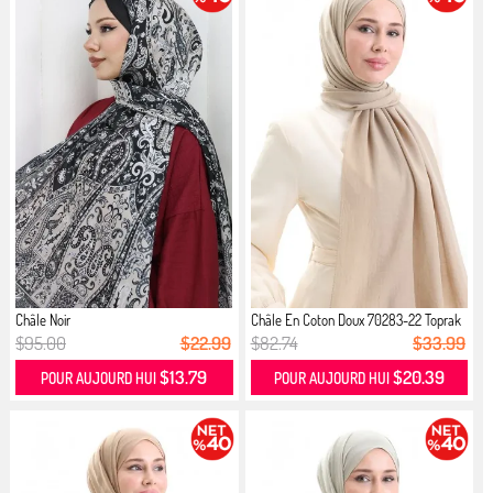
Châle Noir
Châle En Coton Doux 70283-22 Toprak
$95.00
$22.99
$82.74
$33.99
$13.79
$20.39
POUR AUJOURD HUI
POUR AUJOURD HUI