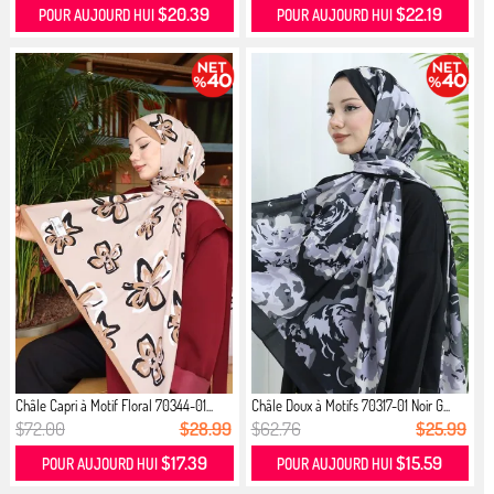
$20.39
$22.19
POUR AUJOURD HUI
POUR AUJOURD HUI
Châle Capri à Motif Floral 70344-01...
Châle Doux à Motifs 70317-01 Noir G...
$72.00
$28.99
$62.76
$25.99
$17.39
$15.59
POUR AUJOURD HUI
POUR AUJOURD HUI