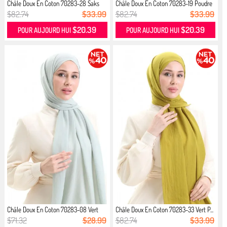
Châle Doux En Coton 70283-28 Saks
Châle Doux En Coton 70283-19 Poudre
$82.74
$33.99
$82.74
$33.99
$20.39
$20.39
POUR AUJOURD HUI
POUR AUJOURD HUI
Châle Doux En Coton 70283-08 Vert
Châle Doux En Coton 70283-33 Vert P...
M...
$71.32
$28.99
$82.74
$33.99