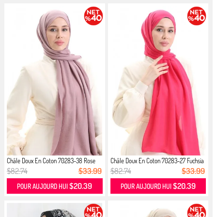
Châle Doux En Coton 70283-38 Rose
Châle Doux En Coton 70283-27 Fuchsia
P...
$82.74
$33.99
$82.74
$33.99
$20.39
$20.39
POUR AUJOURD HUI
POUR AUJOURD HUI