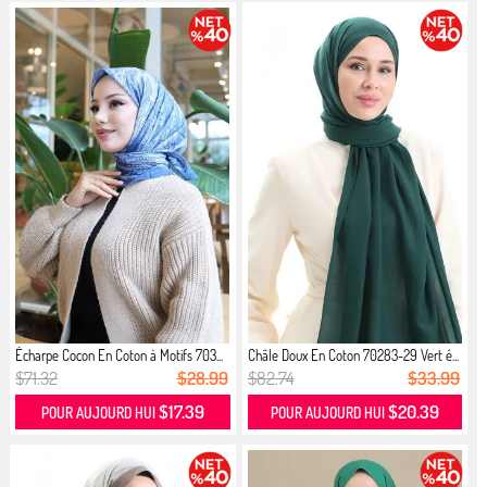
Écharpe Cocon En Coton à Motifs 703...
Châle Doux En Coton 70283-29 Vert é...
$71.32
$28.99
$82.74
$33.99
$17.39
$20.39
POUR AUJOURD HUI
POUR AUJOURD HUI