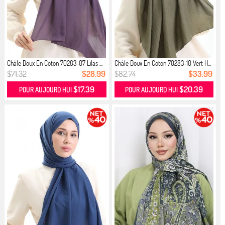
Châle Doux En Coton 70283-07 Lilas ...
Châle Doux En Coton 70283-10 Vert H...
$71.32
$28.99
$82.74
$33.99
$17.39
$20.39
POUR AUJOURD HUI
POUR AUJOURD HUI