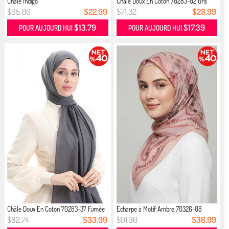
Châle Indigo
Châle Doux En Coton 70283-02 Gris
$95.00
$22.99
$71.32
$28.99
$13.79
$17.39
POUR AUJOURD HUI
POUR AUJOURD HUI
Châle Doux En Coton 70283-37 Fumée
Écharpe à Motif Ambre 70326-08
Rose...
$82.74
$33.99
$91.30
$36.99