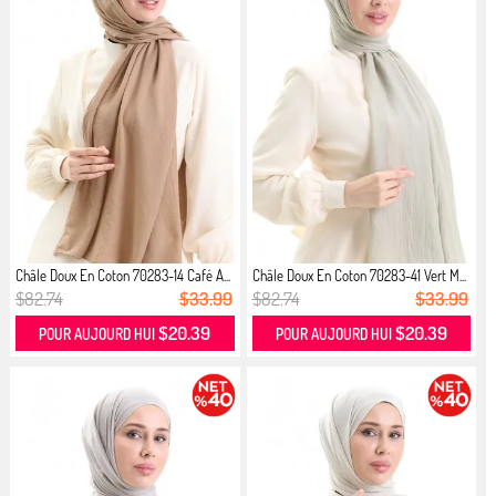
Châle Doux En Coton 70283-14 Café A...
Châle Doux En Coton 70283-41 Vert M...
$82.74
$33.99
$82.74
$33.99
$20.39
$20.39
POUR AUJOURD HUI
POUR AUJOURD HUI