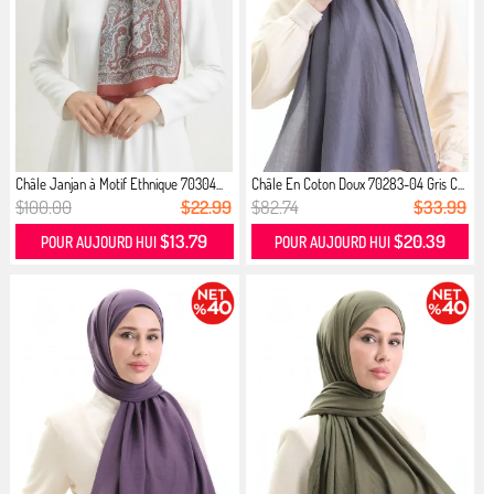
Châle Janjan à Motif Ethnique 70304...
Châle En Coton Doux 70283-04 Gris C...
$100.00
$22.99
$82.74
$33.99
$13.79
$20.39
POUR AUJOURD HUI
POUR AUJOURD HUI