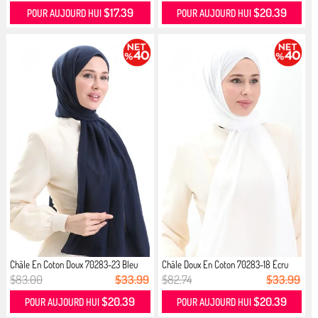
$17.39
$20.39
POUR AUJOURD HUI
POUR AUJOURD HUI
Châle En Coton Doux 70283-23 Bleu
Châle Doux En Coton 70283-18 Écru
M...
$83.00
$33.99
$82.74
$33.99
$20.39
$20.39
POUR AUJOURD HUI
POUR AUJOURD HUI