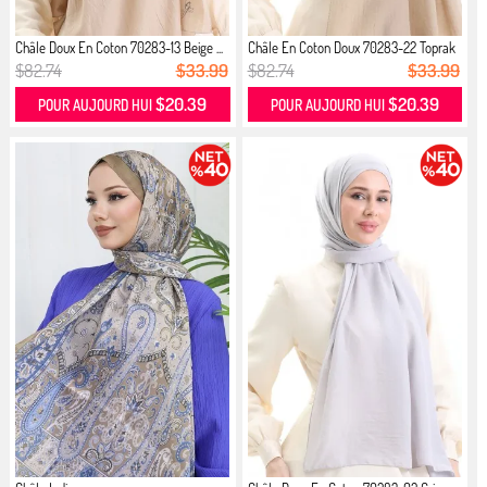
Châle Doux En Coton 70283-13 Beige ...
Châle En Coton Doux 70283-22 Toprak
$82.74
$33.99
$82.74
$33.99
$20.39
$20.39
POUR AUJOURD HUI
POUR AUJOURD HUI