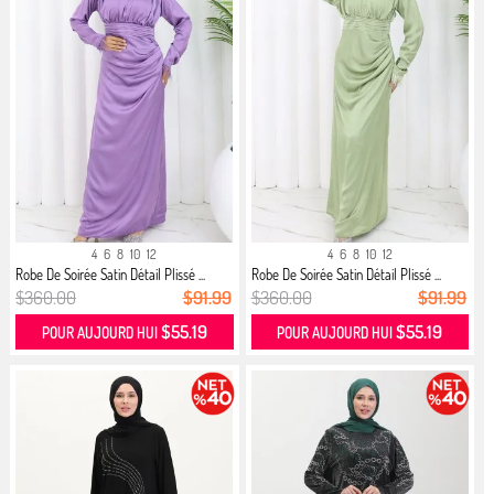
4
6
8
10
12
4
6
8
10
12
Robe De Soirée Satin Détail Plissé ...
Robe De Soirée Satin Détail Plissé ...
$360.00
$91.99
$360.00
$91.99
$55.19
$55.19
POUR AUJOURD HUI
POUR AUJOURD HUI