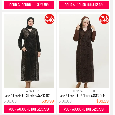
$47.99
$13.19
POUR AUJOURD HUI
POUR AUJOURD HUI
10
12
14
16
18
20
10
12
14
16
18
20
Cape à Lacets Et Attaches 4481C-02 ...
Cape à Lacets Et à Nouer 4481C-01 M...
$100.00
$39.99
$100.00
$39.99
$23.99
$23.99
POUR AUJOURD HUI
POUR AUJOURD HUI