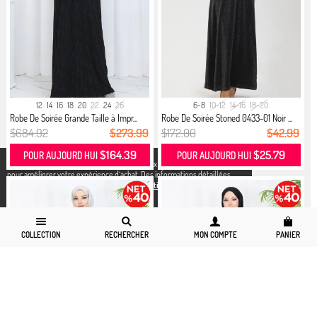
12
14
16
18
20
22
24
26
6-8
10-12
14-16
18-20
Robe De Soirée Grande Taille à Impr...
Robe De Soirée Stoned 0433-01 Noir ...
$684.92
$273.99
$172.00
$42.99
$164.39
$25.79
POUR AUJOURD HUI
POUR AUJOURD HUI
X
Nous utilisons des cookies conformément aux réglementations légales
pour améliorer votre expérience d`achat. Des informations détaillées
peuvent être consultées sur notre page,
Politique de cookies
et
confidentialité.
COLLECTION
RECHERCHER
MON COMPTE
PANIER