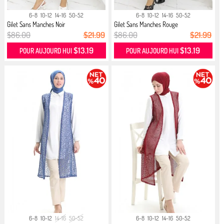
6-8
10-12
14-16
50-52
6-8
10-12
14-16
50-52
Gilet Sans Manches Noir
Gilet Sans Manches Rouge
$86.00
$21.99
$86.00
$21.99
$13.19
$13.19
POUR AUJOURD HUI
POUR AUJOURD HUI
6-8
10-12
14-16
50-52
6-8
10-12
14-16
50-52