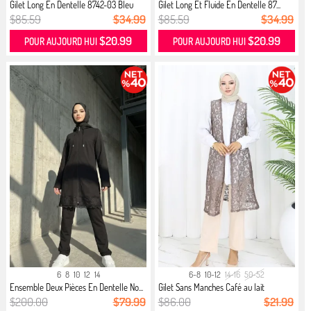
Gilet Long En Dentelle 8742-03 Bleu
Gilet Long Et Fluide En Dentelle 87...
$85.59
$34.99
$85.59
$34.99
$20.99
$20.99
POUR AUJOURD HUI
POUR AUJOURD HUI
6
8
10
12
14
6-8
10-12
14-16
50-52
Ensemble Deux Pièces En Dentelle No...
Gilet Sans Manches Café au lait
$200.00
$79.99
$86.00
$21.99