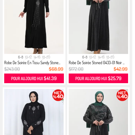
6-8
10-12
14-16
18-20
6-8
10-12
14-16
18-20
Robe De Soirée En Tissu Sandy Stone...
Robe De Soirée Stoned 0433-01 Noir ...
$243.00
$68.99
$172.00
$42.99
$41.39
$25.79
POUR AUJOURD HUI
POUR AUJOURD HUI