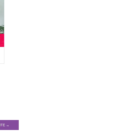
NTE →