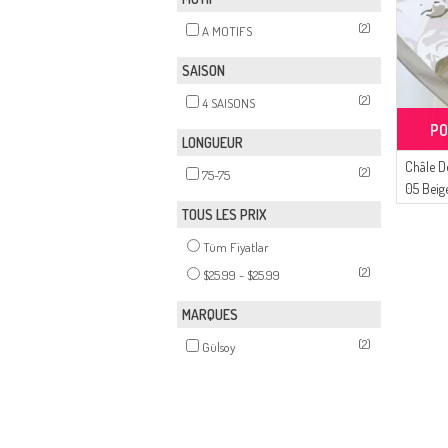
(2)
A MOTIFS
SAISON
(2)
4 SAISONS
PO
LONGUEUR
Châle D
(2)
75-75
05 Beige
TOUS LES PRIX
Tüm Fiyatlar
(2)
$25.99 - $25.99
MARQUES
(2)
Gülsoy