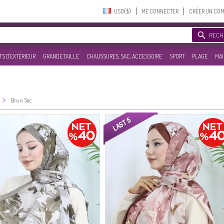
USD($)‎
ME CONNECTER
CRÉER UN CO
RECH
S D'EXTÉRIEUR
GRANDE TAILLE
CHAUSSURES, SAC, ACCESSOIRE
SPORT
PLAGE
MAI
>
Brun Sac