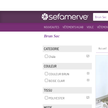
NOUVEAUTES
VÊTEMENTS HIJAB
VOILE
VÊTEMENT
Brun Sac
Accueil
CATEGORIE
(2)
Châle
COULEUR
(1)
COULEUR BRUN
(1)
BEIGE CLAIR
TISSU
(2)
POLIYESTER
MOTIF