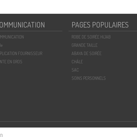
OMMUNICATION
PAGES POPULAIRES
MMUNICATION
ROBE DE SOIRÉE HIJAB
de
GRANDE TAILLE
PLICATION FOURNISSEUR
ABAYA DE SOIRÉE
NTE EN GROS
CHÂLE
SAC
SOİNS PERSONNELS
D.