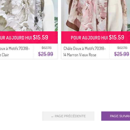
$15.59
$15.59
UR AUJOURD HUI
POUR AUJOURD HUI
$62.76
$62.76
oux à Motifs 70318-
Châle Doux à Motifs 70318-
$25.99
$25.99
 Clair
14 Marron Vieux Rose
← PAGE PRÉCÉDENTE
PAGE SUIVA