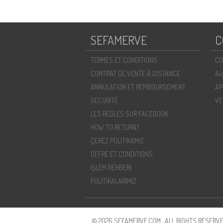
SEFAMERVE
C
TERMES ET CONDITIONS
CO
CONTRAT DE VENTE À DISTANCE
Ai
ANNULATION ET REMBOURSEMENT
AP
SECURITÉ
VE
LES RÈGLES SUR FACEBOOK
HOW TO RETURN?
ÇEREZ POLITIKAMIZ
OFFRE ET CONDITIONS
İŞLEM REHBERI
POLİTİKALARIMIZ
© 2026 SEFAMERVE.COM , ALL RIGHTS RESERVE