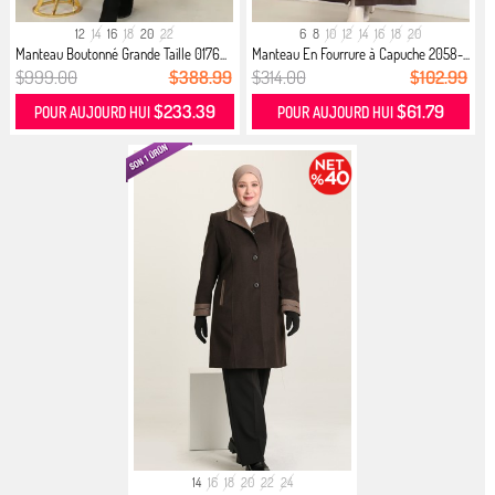
12
14
16
18
20
22
6
8
10
12
14
16
18
20
Manteau Boutonné Grande Taille 0176...
Manteau En Fourrure à Capuche 2058-...
$999.00
$388.99
$314.00
$102.99
$233.39
$61.79
POUR AUJOURD HUI
POUR AUJOURD HUI
14
16
18
20
22
24