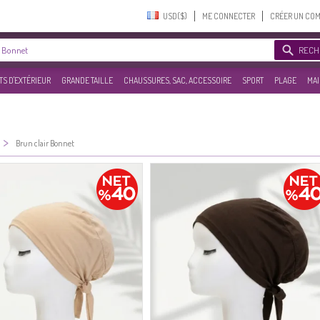
USD($)‎
ME CONNECTER
CRÉER UN CO
RECH
S D'EXTÉRIEUR
GRANDE TAILLE
CHAUSSURES, SAC, ACCESSOIRE
SPORT
PLAGE
MAI
>
Brun clair Bonnet