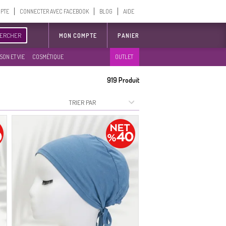
MPTE
CONNECTER AVEC FACEBOOK
BLOG
AIDE
ERCHER
MON COMPTE
PANIER
SON ET VIE
COSMÉTIQUE
OUTLET
919
Produit