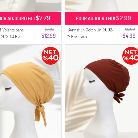
$7.79
$2.99
OUR AUJOURD HUI
POUR AUJOURD HUI
$31.36
$12.00
à Volants Sans
Bonnet En Coton Uni 7002-
$12.99
$4.99
 7012-04 Blanc
17 Bordeaux