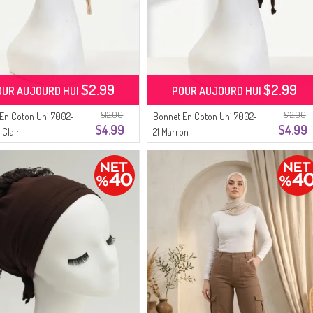
$2.99
$2.99
OUR AUJOURD HUI
POUR AUJOURD HUI
$12.00
$12.00
En Coton Uni 7002-
Bonnet En Coton Uni 7002-
$4.99
$4.99
 Clair
21 Marron