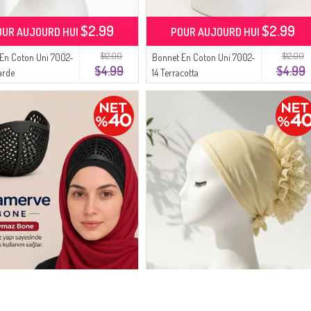
$2.99
$2.99
OUR AUJOURD HUI
POUR AUJOURD HUI
$12.00
$12.00
En Coton Uni 7002-
Bonnet En Coton Uni 7002-
$4.99
$4.99
arde
14 Terracotta