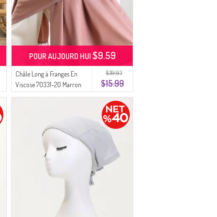
$9.59
POUR AUJOURD HUI
$39.93
Châle Long à Franges En
$15.99
Viscose 70331-20 Marron
Clair