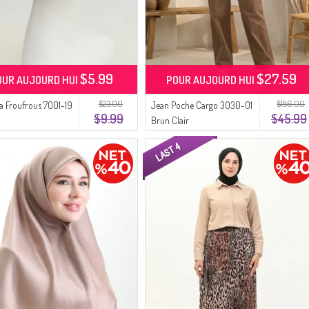
$5.99
$27.59
OUR AUJOURD HUI
POUR AUJOURD HUI
$23.00
$186.00
a Froufrous 7001-19
Jean Poche Cargo 3030-01
$9.99
$45.99
Brun Clair