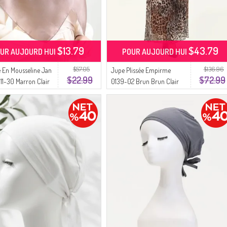
$13.79
$43.79
UR AUJOURD HUI
POUR AUJOURD HUI
$57.05
$136.96
 En Mousseline Jan
Jupe Plissée Empirme
$22.99
$72.99
11-30 Marron Clair
0139-02 Brun Brun Clair