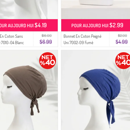
$4.19
$2.99
OUR AUJOURD HUI
POUR AUJOURD HUI
$16.00
$12.00
En Coton Sans
Bonnet En Coton Peigné
$6.99
$4.99
 7010-04 Blanc
Uni 7002-09 Fumé