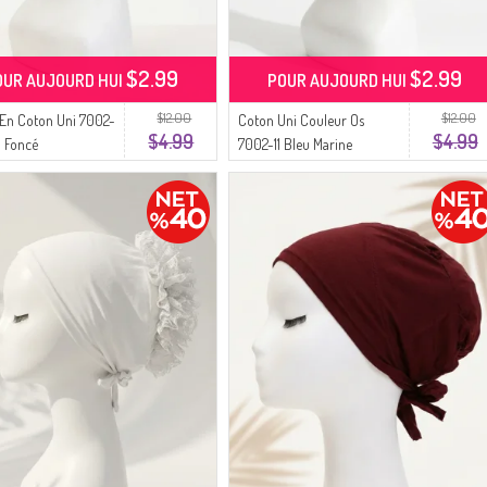
$2.99
$2.99
OUR AUJOURD HUI
POUR AUJOURD HUI
$12.00
$12.00
En Coton Uni 7002-
Coton Uni Couleur Os
$4.99
$4.99
n Foncé
7002-11 Bleu Marine