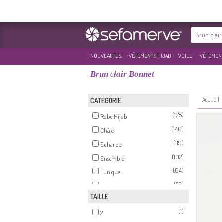
NOUVEAUTES
VÊTEMENTS HIJAB
VOILE
VÊTEMENT
Brun clair Bonnet
Accueil
CATEGORIE
(178)
Robe Hijab
(140)
Châle
(119)
Echarpe
(102)
Ensemble
(64)
Tunique
(58)
Bonnet
TAILLE
(49)
Maillot de Bain Hijab
(1)
(36)
2
Habillé Hijab