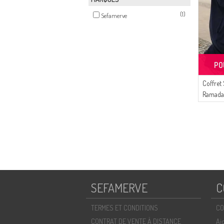
(1)
Sefamerve
PO
Coffret
Ramadan
De Priè
De Priè
Dhikr C
Bleu Ma
SEFAMERVE
C
TERMES ET CONDITIONS
CO
CONTRAT DE VENTE À DISTANCE
Ai