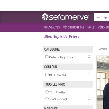
NOUVEAUTES
VÊTEMENTS HIJAB
VOILE
VÊTEMENT
Bleu Tapis de Priere
Accueil
CATEGORIE
(1)
Cadeaux Hajj Umra
COULEUR
(1)
BLEU MARINE
TOUS LES PRIX
Tüm Fiyatlar
(1)
$114.99 - $114.99
MARQUES