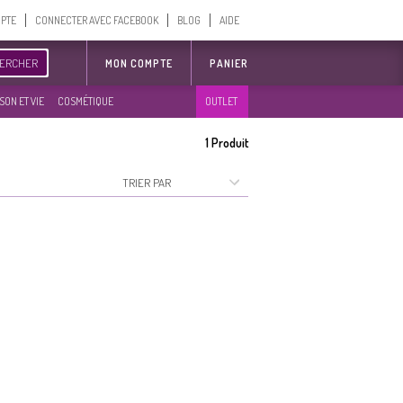
MPTE
CONNECTER AVEC FACEBOOK
BLOG
AIDE
ERCHER
MON COMPTE
PANIER
SON ET VIE
COSMÉTIQUE
OUTLET
1
Produit