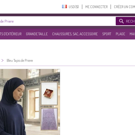
USD($)‎
ME CONNECTER
CRÉER UN CO
RECH
S D'EXTÉRIEUR
GRANDE TAILLE
CHAUSSURES, SAC, ACCESSOIRE
SPORT
PLAGE
MAI
>
Bleu Tapis de Priere