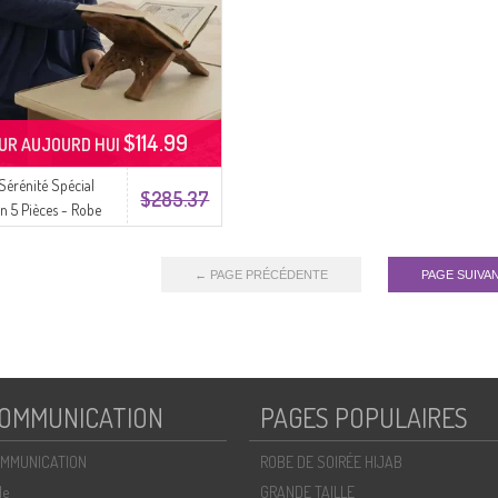
$114.99
UR AUJOURD HUI
 Sérénité Spécial
$285.37
 5 Pièces - Robe
re Saint Coran Tapis
re Compteur De
← PAGE PRÉCÉDENTE
PAGE SUIVA
hapelet - 0001-01
rine
OMMUNICATION
PAGES POPULAIRES
MMUNICATION
ROBE DE SOIRÉE HIJAB
de
GRANDE TAILLE