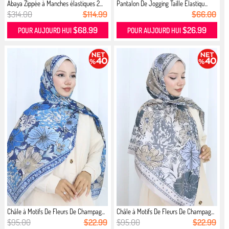
Abaya Zippée à Manches élastiques 2...
Pantalon De Jogging Taille Elastiqu...
$314.00
$114.99
$66.00
$68.99
$26.99
POUR AUJOURD HUI
POUR AUJOURD HUI
Châle à Motifs De Fleurs De Champag...
Châle à Motifs De Fleurs De Champag...
$95.00
$22.99
$95.00
$22.99