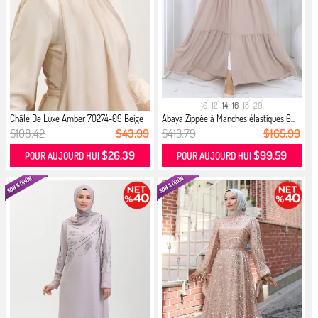
10
12
14
16
18
20
Châle De Luxe Amber 70274-09 Beige
Abaya Zippée à Manches élastiques 6...
$108.42
$43.99
$413.79
$165.99
$26.39
$99.59
POUR AUJOURD HUI
POUR AUJOURD HUI