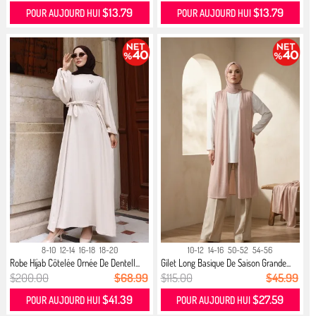
$13.79
$13.79
POUR AUJOURD HUI
POUR AUJOURD HUI
8-10
12-14
16-18
18-20
10-12
14-16
50-52
54-56
Robe Hijab Côtelée Ornée De Dentell...
Gilet Long Basique De Saison Grande...
$200.00
$68.99
$115.00
$45.99
$41.39
$27.59
POUR AUJOURD HUI
POUR AUJOURD HUI