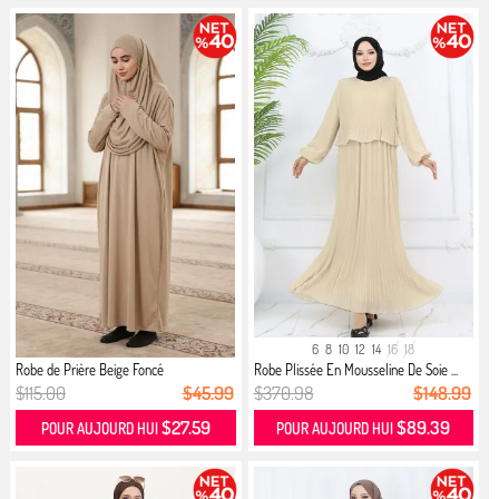
6
8
10
12
14
16
18
Robe de Prière Beige Foncé
Robe Plissée En Mousseline De Soie ...
$115.00
$45.99
$370.98
$148.99
$27.59
$89.39
POUR AUJOURD HUI
POUR AUJOURD HUI