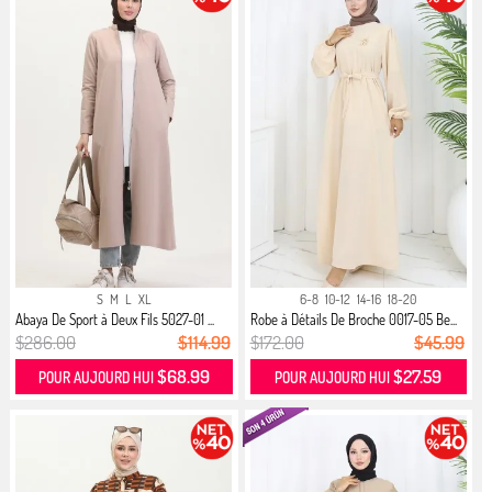
S
M
L
XL
6-8
10-12
14-16
18-20
Abaya De Sport à Deux Fils 5027-01 ...
Robe à Détails De Broche 0017-05 Be...
$286.00
$114.99
$172.00
$45.99
$68.99
$27.59
POUR AUJOURD HUI
POUR AUJOURD HUI