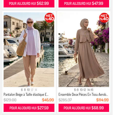
$62.99
$47.99
POUR AUJOURD HUI
POUR AUJOURD HUI
6
8
10
12
14
6-8
10-12
14-16
Pantalon Beige à Taille élastique E...
Ensemble Deux Pièces En Tissu Aerob...
$129.00
$45.99
$285.37
$114.99
$27.59
$68.99
POUR AUJOURD HUI
POUR AUJOURD HUI