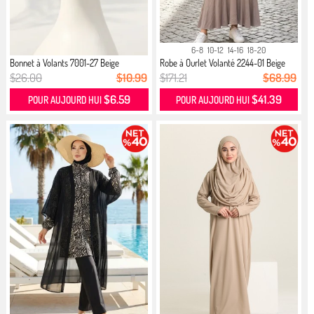
6-8
10-12
14-16
18-20
Bonnet à Volants 7001-27 Beige
Robe à Ourlet Volanté 2244-01 Beige
$26.00
$10.99
$171.21
$68.99
$6.59
$41.39
POUR AUJOURD HUI
POUR AUJOURD HUI