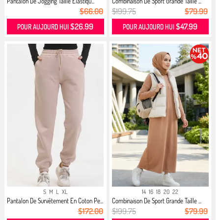
Pantalon De Jogging Taille Elastiqu...
Combinaison De Sport Grande Taille ...
$66.00
$199.75
$79.99
$26.99
$47.99
POUR AUJOURD HUI
POUR AUJOURD HUI
S
M
L
XL
14
16
18
20
22
Pantalon De Survêtement En Coton Pe...
Combinaison De Sport Grande Taille ...
$172.00
$199.75
$79.99