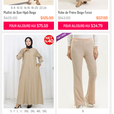
6-8
10-12
14-16
18-20
22-24
Maillot de Bain Hijab Beige
Robe de Prière Beige Foncé
$426.00
$125.99
$143.00
$57.99
$75.59
$34.79
POUR AUJOURD HUI
POUR AUJOURD HUI
S
M
L
XL
XXL
3XL
4XL
5XL
6