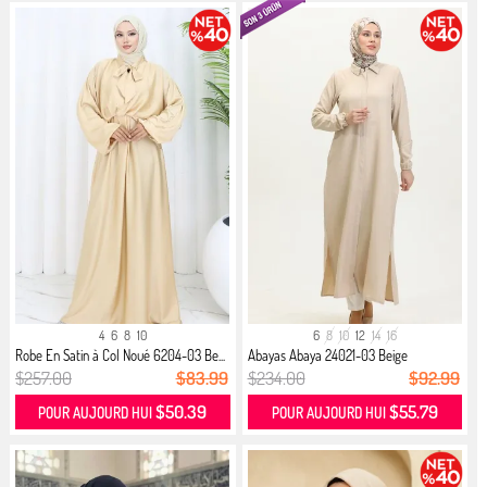
4
6
8
10
6
8
10
12
14
16
Robe En Satin à Col Noué 6204-03 Be...
Abayas Abaya 24021-03 Beige
$257.00
$83.99
$234.00
$92.99
$50.39
$55.79
POUR AUJOURD HUI
POUR AUJOURD HUI