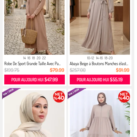
14
16
18
20
22
10-12
14-16
18-20
Robe De Sport Grande Taille Avec Pa...
Abaya Beige à Boutons Manches élast...
$199.75
$79.99
$257.00
$91.99
$47.99
$55.19
POUR AUJOURD HUI
POUR AUJOURD HUI