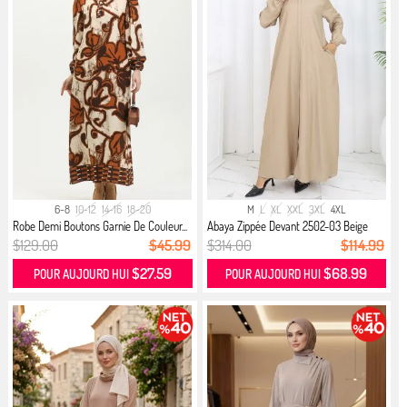
6-8
10-12
14-16
18-20
M
L
XL
XXL
3XL
4XL
Robe Demi Boutons Garnie De Couleur...
Abaya Zippée Devant 2502-03 Beige
$129.00
$45.99
$314.00
$114.99
$27.59
$68.99
POUR AUJOURD HUI
POUR AUJOURD HUI