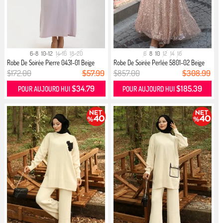
6-8
10-12
14-16
18-20
6
8
10
12
14
16
Robe De Soirée Pierre 0431-01 Beige
Robe De Soirée Perlée 5801-02 Beige
$172.00
$57.99
$857.00
$308.99
$34.79
$185.39
POUR AUJOURD HUI
POUR AUJOURD HUI