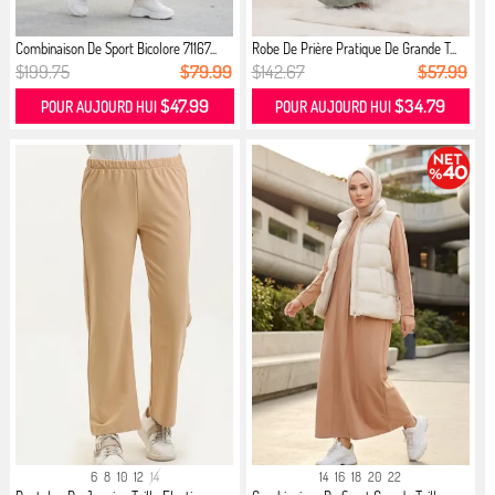
Combinaison De Sport Bicolore 71167...
Robe De Prière Pratique De Grande T...
$199.75
$79.99
$142.67
$57.99
$47.99
$34.79
POUR AUJOURD HUI
POUR AUJOURD HUI
6
8
10
12
14
14
16
18
20
22