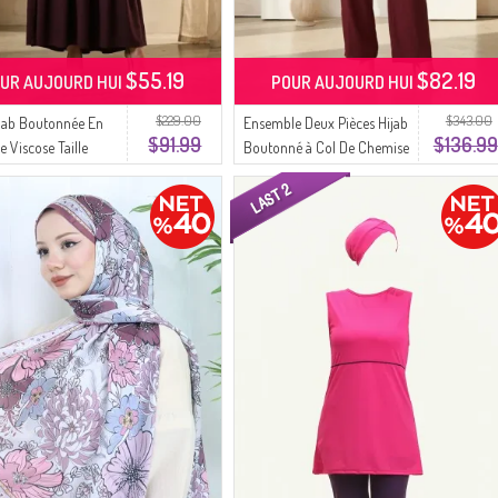
$55.19
$82.19
UR AUJOURD HUI
POUR AUJOURD HUI
$229.00
$343.00
jab Boutonnée En
Ensemble Deux Pièces Hijab
$91.99
$136.99
 Viscose Taille
Boutonné à Col De Chemise
uée Couleur Prune
2290-04 Prune
4