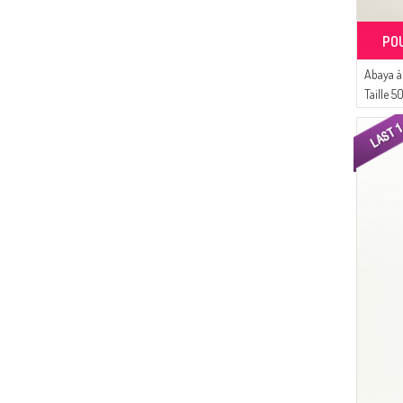
(8)
ATS
(7)
LE FABRİC
PO
(5)
Algı
Abaya à
(5)
Balmy
Taille 
(4)
Ay Mina By Dilek Akhisarlı
(3)
Aşeka
(3)
ESMİRA
(2)
Oyya
(2)
Derminix
(2)
NAZRALİNA
(1)
Arjen
(1)
Cashcara
(1)
Durann
(1)
Cavene
(1)
DEKA
(1)
Mesoance