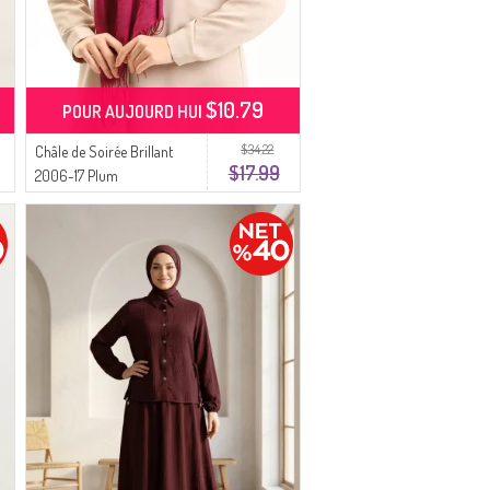
$10.79
POUR AUJOURD HUI
$34.22
Châle de Soirée Brillant
$17.99
2006-17 Plum