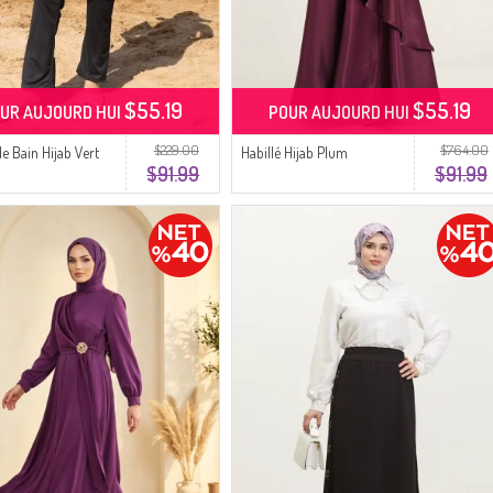
$55.19
$55.19
UR AUJOURD HUI
POUR AUJOURD HUI
$229.00
$764.00
de Bain Hijab Vert
Habillé Hijab Plum
$91.99
$91.99