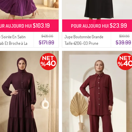
$103.19
$23.99
UR AUJOURD HUI
POUR AUJOURD HUI
$428.06
$99.86
 Soirée En Satin
Jupe Boutonnée Grande
$171.99
$39.99
jab Et Broche à La
Taille 4206-03 Prune
811-05 Prune