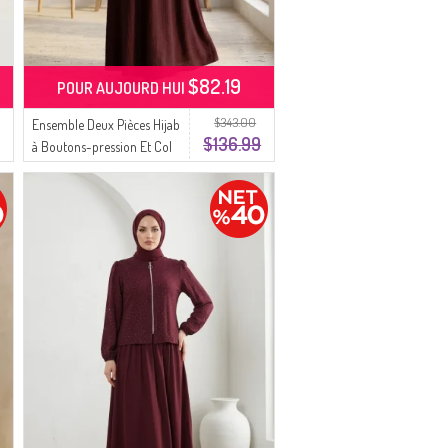
$82.19
POUR AUJOURD HUI
$343.00
Ensemble Deux Pièces Hijab
$136.99
à Boutons-pression Et Col
De Chemise 2281-02 Prune