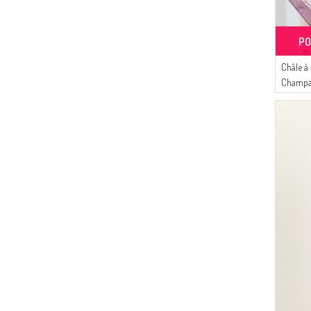
(53)
Alfasa
(45)
Tubanur Özdemir
PO
(42)
DLC TEKSTİL
(26)
Buğlem
Châle à
(22)
Champa
SUDENAZ
Damson
(21)
MODA PİNHAN
(20)
Livaldi
(4)
AY MİNA BY DİLEK AKHİSARLI
(18)
MAJESTİCA
(17)
Gelince
(16)
Enes Eşarp
(15)
CKS
(14)
Mihrişah
(10)
Serca
(9)
Alperen
(8)
FY Collection