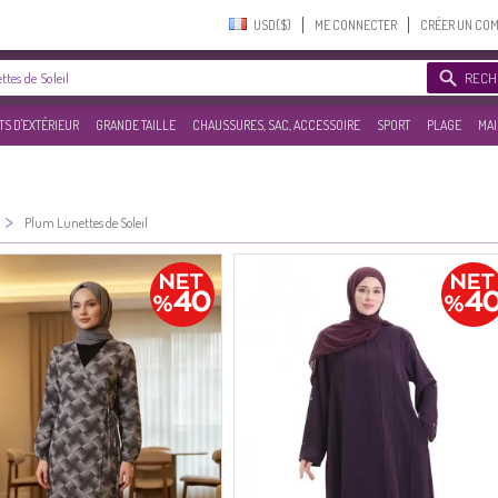
USD($)‎
ME CONNECTER
CRÉER UN CO
RECH
S D'EXTÉRIEUR
GRANDE TAILLE
CHAUSSURES, SAC, ACCESSOIRE
SPORT
PLAGE
MAI
>
Plum Lunettes de Soleil