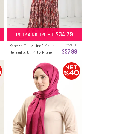
$34.79
POUR AUJOURD HUI
$172.00
Robe En Mousseline à Motifs
$57.99
De Feuilles 0054-02 Prune