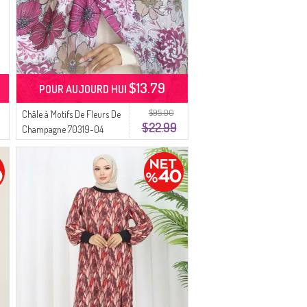
$13.79
POUR AUJOURD HUI
$95.00
Châle à Motifs De Fleurs De
$22.99
Champagne 70319-04
Prune Clair