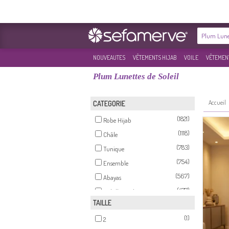
NOUVEAUTES
VÊTEMENTS HIJAB
VOILE
VÊTEMENT
Plum Lunettes de Soleil
Accueil
CATEGORIE
(1821)
Robe Hijab
(1118)
Châle
(783)
Tunique
(754)
Ensemble
(567)
Abayas
(477)
Habillé Hijab
TAILLE
(318)
Jupe
(1)
(219)
2
Pantalon