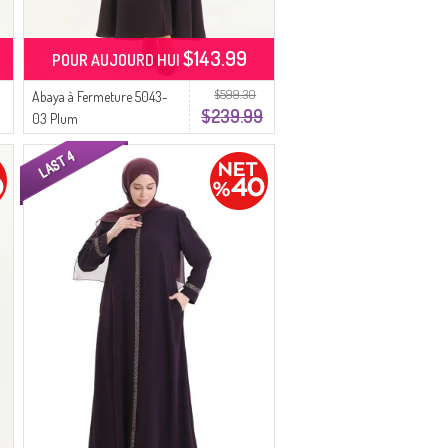
$143.99
POUR AUJOURD HUI
$599.30
Abaya à Fermeture 5043-
$239.99
03 Plum