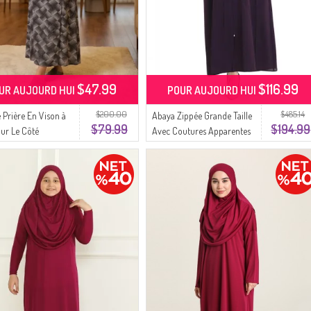
$47.99
$116.99
UR AUJOURD HUI
POUR AUJOURD HUI
$200.00
$485.14
 Prière En Vison à
Abaya Zippée Grande Taille
$79.99
$194.99
ur Le Côté
Avec Coutures Apparentes
A-03 Blanc Prune
6177-04 Prune