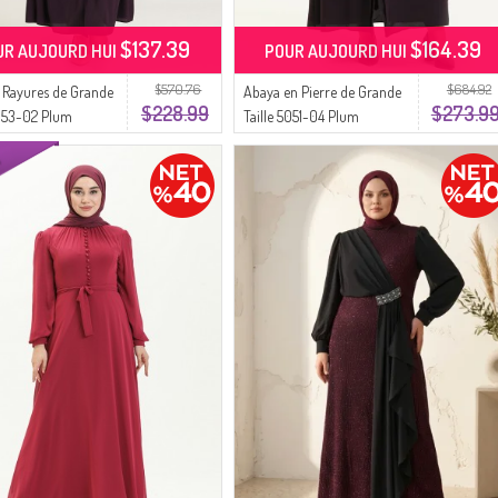
$137.39
$164.39
UR AUJOURD HUI
POUR AUJOURD HUI
$570.76
$684.92
 Rayures de Grande
Abaya en Pierre de Grande
$228.99
$273.9
5053-02 Plum
Taille 5051-04 Plum