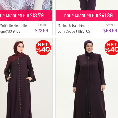
$13.79
$41.39
UR AUJOURD HUI
POUR AUJOURD HUI
$95.00
$257.00
 Motifs De Fleurs De
Maillot De Bain Piscine
$22.99
$68.99
gne 70319-03
Semi Couvert 0120-05
 Rose
Rose Prune