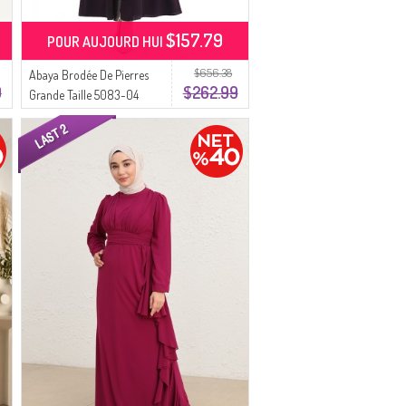
$157.79
POUR AUJOURD HUI
$656.38
Abaya Brodée De Pierres
9
$262.99
Grande Taille 5083-04
Prune