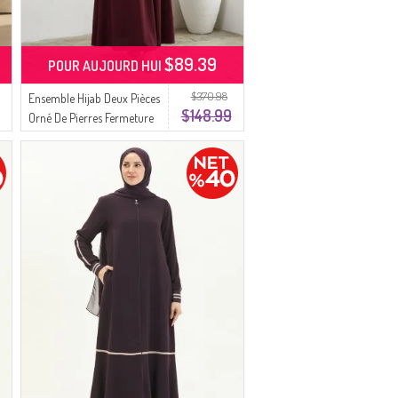
$89.39
POUR AUJOURD HUI
$370.98
Ensemble Hijab Deux Pièces
$148.99
Orné De Pierres Fermeture
éclair Et Ceinture 0335-04
Prune