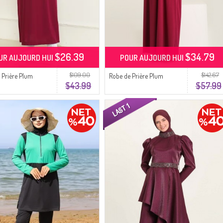
$26.39
$34.79
UR AUJOURD HUI
POUR AUJOURD HUI
$109.00
$142.67
 Prière Plum
Robe de Prière Plum
$43.99
$57.99