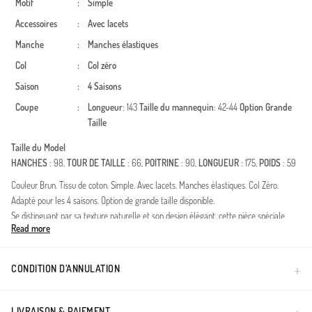
Motif
:
Simple
Accessoires
:
Avec lacets
Manche
:
Manches élastiques
Col
:
Col zéro
Saison
:
4 Saisons
Coupe
:
Longueur
: 143
Taille du mannequin
: 42-44
Option Grande
Taille
Taille du Model
HANCHES
: 98,
TOUR DE TAILLE
: 66,
POITRINE
: 90,
LONGUEUR
: 175,
POIDS
: 59
Couleur Brun. Tissu de coton. Simple. Avec lacets. Manches élastiques. Col Zéro.
Adapté pour les 4 saisons. Option de grande taille disponible.
Se distinguant par sa texture naturelle et son design élégant, cette pièce spéciale
Read more
combine les standards de la mode modeste avec une touche de modernité. Fabriqué
à partir de fils naturels de haute qualité, le tissu laisse votre peau respirer, offrant une
sensation de fraîcheur tout au long de la journée. Le détail du nœud esthétique sur la
CONDITION D’ANNULATION
poitrine ajoute une atmosphère romantique et raffinée au design, tandis que la coupe
ample ne limite pas votre liberté de mouvement.Caractéristique du tissu : Texture
poreuse spéciale qui ne fait pas transpirer et respire.Coupe : Coupe confortable et
LIVRAISON & PAIEMENT