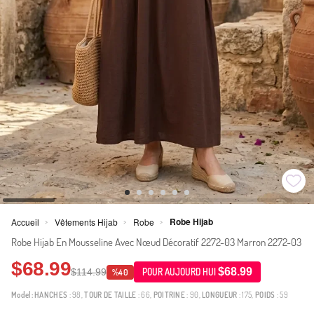
Robe Hijab
Accueil
Vêtements Hijab
Robe
>
>
>
Robe Hijab En Mousseline Avec Nœud Décoratif 2272-03 Marron 2272-03
$68.99
$68.99
$114.99
POUR AUJOURD HUI
%40
Model:
HANCHES
: 98,
TOUR DE TAILLE
: 66,
POITRINE
: 90,
LONGUEUR
: 175,
POIDS
: 59