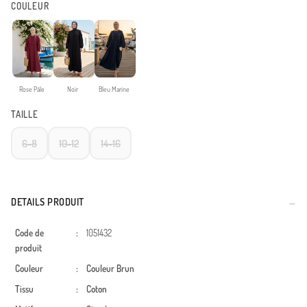
COULEUR
Rose Pâle
Noir
Bleu Marine
TAILLE
6-8
10-12
14-16
DETAILS PRODUIT
Code de
:
1051432
produit
Couleur
:
Couleur Brun
Tissu
:
Coton