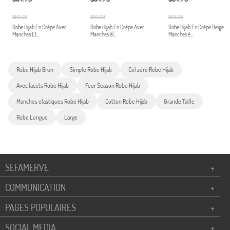
$143.00
$143.00
$143.00
Robe Hijab En Crêpe Avec
Robe Hijab En Crêpe Avec
Robe Hijab En Crêpe Beige
Manches Et...
Manches él...
Manches é...
Robe Hijab Brun
Simple Robe Hijab
Col zéro Robe Hijab
Avec lacets Robe Hijab
Four Season Robe Hijab
Manches elastiques Robe Hijab
Cotton Robe Hijab
Grande Taille
Robe Longue
Large
SEFAMERVE
+
COMMUNICATION
+
PAGES POPULAIRES
+
SOCIAL MEDIA
+