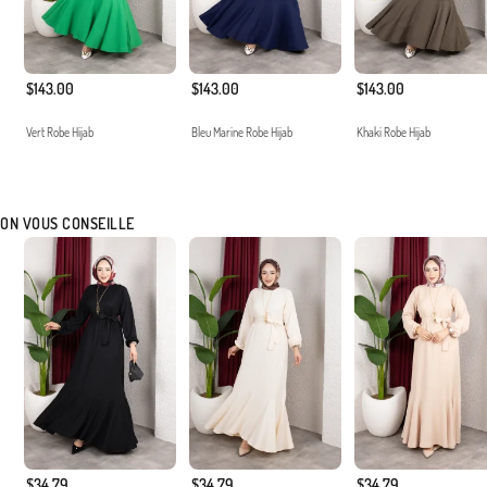
$143.00
$143.00
$143.00
Vert Robe Hijab
Bleu Marine Robe Hijab
Khaki Robe Hijab
ON VOUS CONSEILLE
$34.79
$34.79
$34.79