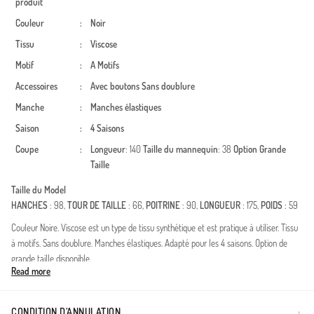
produit
Couleur
:
Noir
Tissu
:
Viscose
Motif
:
A Motifs
Accessoires
:
Avec boutons
Sans doublure
Manche
:
Manches élastiques
Saison
:
4 Saisons
Coupe
:
Longueur
: 140
Taille du mannequin
: 38
Option Grande
Taille
Taille du Model
HANCHES
: 98,
TOUR DE TAILLE
: 66,
POITRINE
: 90,
LONGUEUR
: 175,
POIDS
: 59
Couleur Noire. Viscose est un type de tissu synthétique et est pratique à utiliser. Tissu
à motifs. Sans doublure. Manches élastiques. Adapté pour les 4 saisons. Option de
grande taille disponible.
Read more
Made in Türkiye
CONDITION D’ANNULATION