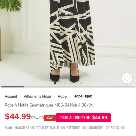
Robe Hijab
Accueil
Vêtements Hijab
Robe
>
>
>
Robe A Motifs Géométriques 4106-04 Noir 4106-04
$44.99
$44.99
$74.99
POUR AUJOURD HUI
%40
Model:
HANCHES
: 98,
TOUR DE TAILLE
: 66,
POITRINE
: 90,
LONGUEUR
: 175,
POIDS
: 59