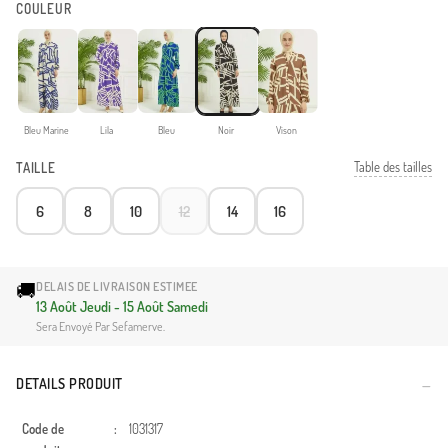
COULEUR
Bleu Marine
Lila
Bleu
Noir
Vison
Table des tailles
TAILLE
6
8
10
12
14
16
🚚
DELAIS DE LIVRAISON ESTIMEE
13 Août Jeudi - 15 Août Samedi
Sera Envoyé Par Sefamerve.
DETAILS PRODUIT
Code de
:
1031317