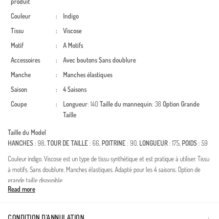
produit
Couleur
:
Indigo
Tissu
:
Viscose
Motif
:
A Motifs
Accessoires
:
Avec boutons
Sans doublure
Manche
:
Manches élastiques
Saison
:
4 Saisons
Coupe
:
Longueur
: 140
Taille du mannequin
: 38
Option Grande
Taille
Taille du Model
HANCHES
: 98,
TOUR DE TAILLE
: 66,
POITRINE
: 90,
LONGUEUR
: 175,
POIDS
: 59
Couleur indigo. Viscose est un type de tissu synthétique et est pratique à utiliser. Tissu
à motifs. Sans doublure. Manches élastiques. Adapté pour les 4 saisons. Option de
grande taille disponible.
Read more
Made in Türkiye
CONDITION D’ANNULATION