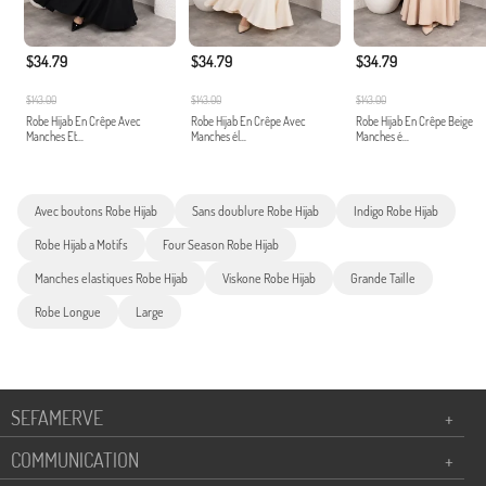
$34.79
$34.79
$34.79
$143.00
$143.00
$143.00
Robe Hijab En Crêpe Avec
Robe Hijab En Crêpe Avec
Robe Hijab En Crêpe Beige
Manches Et...
Manches él...
Manches é...
Avec boutons Robe Hijab
Sans doublure Robe Hijab
Indigo Robe Hijab
Robe Hijab a Motifs
Four Season Robe Hijab
Manches elastiques Robe Hijab
Viskone Robe Hijab
Grande Taille
Robe Longue
Large
SEFAMERVE
+
COMMUNICATION
+