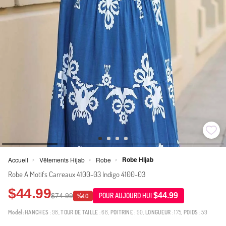
Robe Hijab
Accueil
Vêtements Hijab
Robe
>
>
>
Robe A Motifs Carreaux 4100-03 Indigo 4100-03
$44.99
$44.99
$74.99
POUR AUJOURD HUI
%40
Model:
HANCHES
: 98,
TOUR DE TAILLE
: 66,
POITRINE
: 90,
LONGUEUR
: 175,
POIDS
: 59