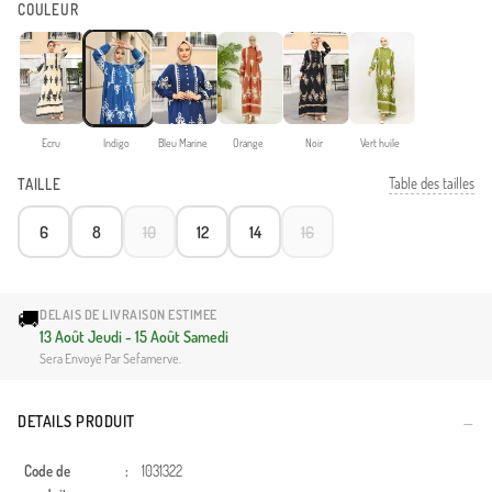
COULEUR
Ecru
Indigo
Bleu Marine
Orange
Noir
Vert huile
Table des tailles
TAILLE
6
8
10
12
14
16
🚚
DELAIS DE LIVRAISON ESTIMEE
13 Août Jeudi - 15 Août Samedi
Sera Envoyé Par Sefamerve.
DETAILS PRODUIT
Code de
:
1031322