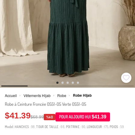
Robe Hijab
Accueil
Vêtements Hijab
Robe
>
>
>
Robe à Ceinture Froncée 0551-05 Verte 0551-05
$41.39
$41.39
$68.99
POUR AUJOURD HUI
%40
Model:
HANCHES
: 98,
TOUR DE TAILLE
: 66,
POITRINE
: 90,
LONGUEUR
: 175,
POIDS
: 59