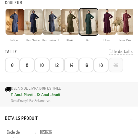
COULEUR
Indigo
Bleu Marine
Bleu marine clair
Khaki
Vert
Plum
Rose Pâle
Table des tailles
TAILLE
6
8
10
12
14
16
18
20
🚚
DELAIS DE LIVRAISON ESTIMEE
11 Août Mardi - 13 Août Jeudi
Sera Envoyé Par Sefamerve.
DETAILS PRODUIT
Code de
:
1051636