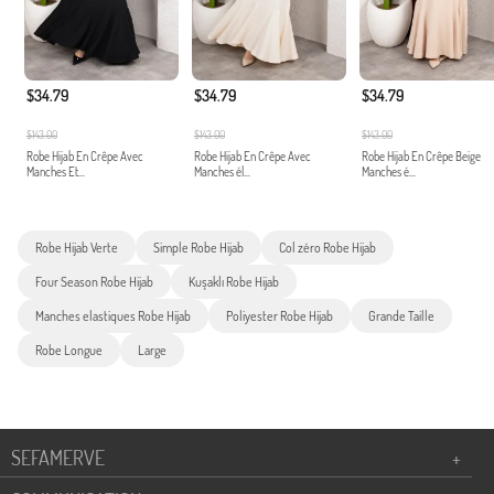
$34.79
$34.79
$34.79
$143.00
$143.00
$143.00
Robe Hijab En Crêpe Avec
Robe Hijab En Crêpe Avec
Robe Hijab En Crêpe Beige
Manches Et...
Manches él...
Manches é...
Robe Hijab Verte
Simple Robe Hijab
Col zéro Robe Hijab
Four Season Robe Hijab
Kuşaklı Robe Hijab
Manches elastiques Robe Hijab
Poliyester Robe Hijab
Grande Taille
Robe Longue
Large
SEFAMERVE
+