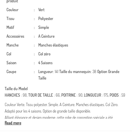
produit
Couleur
:
Vert
Tissu
:
Poliyester
Motif
:
Simple
Accessoires
:
A Ceinture
Manche
:
Manches élastiques
Col
:
Col zéro
Saison
:
4 Saisons
Coupe
:
Longueur
: 141
Taille du mannequin
: 38
Option Grande
Taille
Taille du Model
HANCHES
: 98,
TOUR DE TAILLE
: 66,
POITRINE
: 90,
LONGUEUR
: 175,
POIDS
: 59
Couleur Verte. Tissu polyester. Simple. A Ceinture. Manches élastiques. Col Zéro.
Adapté pour les 4 saisons. Option de grande taille disponible.
Alliant élégance et design moderne, cette robe de conception spéciale a été
Read more
soigneusement préparée pour les femmes qui souhaitent se démarquer dans le
monde de la mode pudique. Grâce à la durabilité et à la structure drapée offertes par