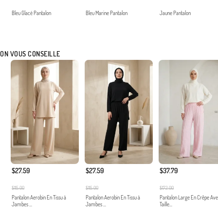
Bleu Glacé Pantalon
Bleu Marine Pantalon
Jaune Pantalon
ON VOUS CONSEILLE
$27.59
$27.59
$37.79
$115.00
$115.00
$172.00
Pantalon Aerobin En Tissu à
Pantalon Aerobin En Tissu à
Pantalon Large En Crêpe Av
Jambes ...
Jambes ...
Taille...