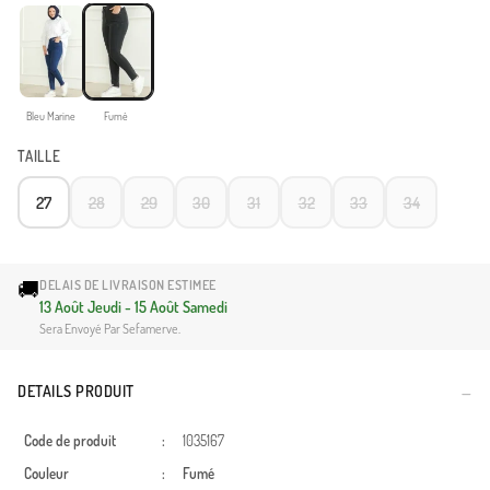
Bleu Marine
Fumé
TAILLE
27
28
29
30
31
32
33
34
🚚
DELAIS DE LIVRAISON ESTIMEE
13 Août Jeudi - 15 Août Samedi
Sera Envoyé Par Sefamerve.
DETAILS PRODUIT
Code de produit
:
1035167
Couleur
:
Fumé