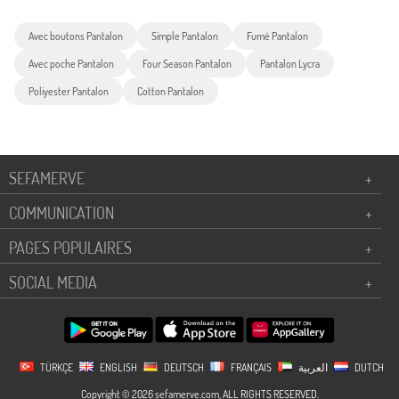
Avec boutons Pantalon
Simple Pantalon
Fumé Pantalon
Avec poche Pantalon
Four Season Pantalon
Pantalon Lycra
Poliyester Pantalon
Cotton Pantalon
SEFAMERVE
+
COMMUNICATION
+
PAGES POPULAIRES
+
SOCIAL MEDIA
+
TÜRKÇE
ENGLISH
DEUTSCH
FRANÇAIS
العربية
DUTCH
Copyright © 2026 sefamerve.com, ALL RIGHTS RESERVED.