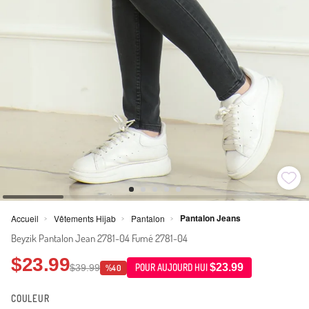
Pantalon Jeans
Accueil
Vêtements Hijab
Pantalon
>
>
>
Beyzik Pantalon Jean 2781-04 Fumé 2781-04
$23.99
$23.99
$39.99
POUR AUJOURD HUI
%40
COULEUR