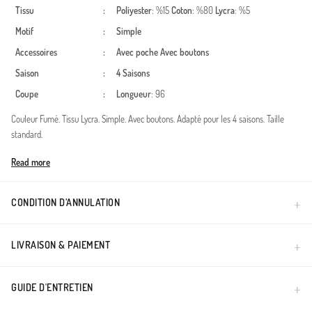
Tissu
:
Poliyester
: %15
Coton
: %80
Lycra
: %5
Motif
:
Simple
Accessoires
:
Avec poche
Avec boutons
Saison
:
4 Saisons
Coupe
:
Longueur
: 96
Couleur Fumé. Tissu Lycra. Simple. Avec boutons. Adapté pour les 4 saisons. Taille
standard.
Made in Türkiye
Read more
CONDITION D’ANNULATION
LIVRAISON & PAIEMENT
GUIDE D'ENTRETIEN