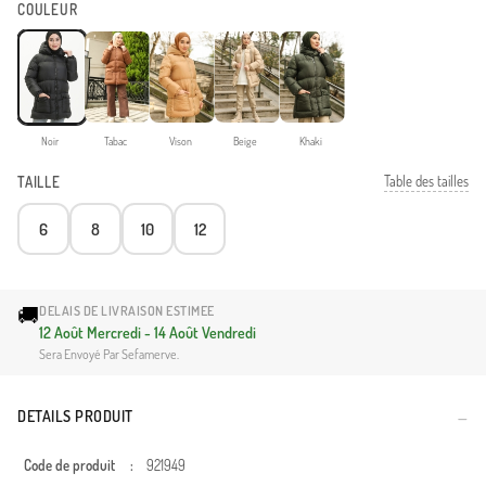
COULEUR
Noir
Tabac
Vison
Beige
Khaki
Table des tailles
TAILLE
6
8
10
12
🚚
DELAIS DE LIVRAISON ESTIMEE
12 Août Mercredi - 14 Août Vendredi
Sera Envoyé Par Sefamerve.
DETAILS PRODUIT
Code de produit
:
921949