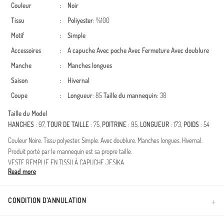
Couleur
:
Noir
Tissu
:
Poliyester
: %100
Motif
:
Simple
Accessoires
:
A capuche
Avec poche
Avec Fermeture
Avec doublure
Manche
:
Manches longues
Saison
:
Hivernal
Coupe
:
Longueur
: 85
Taille du mannequin
: 38
Taille du Model
HANCHES
: 97,
TOUR DE TAILLE
: 75,
POITRINE
: 95,
LONGUEUR
: 173,
POIDS
: 54
Couleur Noire. Tissu polyester. Simple. Avec doublure. Manches longues. Hivernal.
Produit porté par le mannequin est sa propre taille.
VESTE REMPLIE EN TISSU À CAPUCHE JESİKA
Read more
Made in Türkiye
CONDITION D’ANNULATION