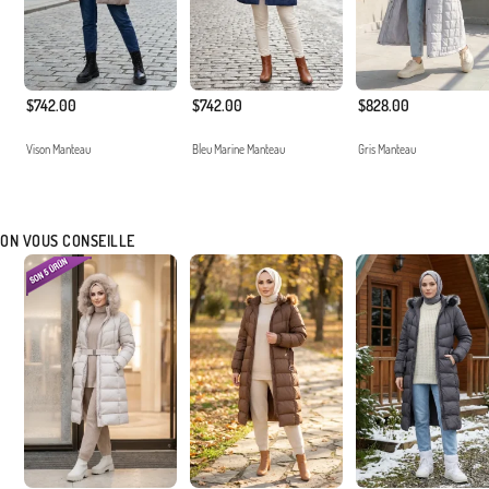
$742.00
$742.00
$828.00
Vison Manteau
Bleu Marine Manteau
Gris Manteau
ON VOUS CONSEILLE