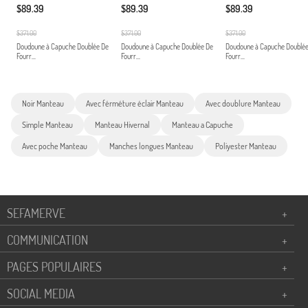
$89.39
$89.39
$89.39
$371.00
$371.00
$371.00
Doudoune à Capuche Doublée De
Doudoune à Capuche Doublée De
Doudoune à Capuche Doublé
Fourr...
Fourr...
Fourr...
Noir Manteau
Avec férméture éclair Manteau
Avec doublure Manteau
Simple Manteau
Manteau Hivernal
Manteau a Capuche
Avec poche Manteau
Manches longues Manteau
Poliyester Manteau
SEFAMERVE
+
COMMUNICATION
+
PAGES POPULAIRES
+
SOCIAL MEDIA
+