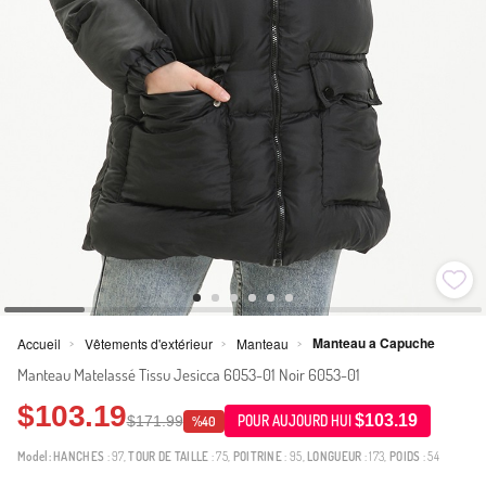
Manteau a Capuche
Accueil
Vêtements d'extérieur
Manteau
>
>
>
Manteau Matelassé Tissu Jesicca 6053-01 Noir 6053-01
$103.19
$103.19
$171.99
POUR AUJOURD HUI
%40
Model:
HANCHES
: 97,
TOUR DE TAILLE
: 75,
POITRINE
: 95,
LONGUEUR
: 173,
POIDS
: 54