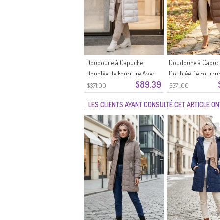
Doudoune à Capuche
Doudoune à Capuc
Doublée De Fourrure Avec
Doublée De Fourru
$89.39
Ceinture 6135-04 Beige
Ceinture 6135-02 B
$371.00
$371.00
LES CLIENTS AYANT CONSULTÉ CET ARTICLE O