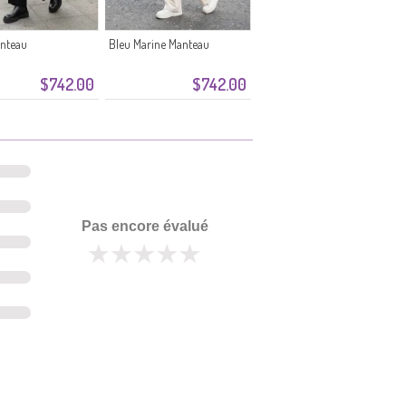
nteau
Bleu Marine Manteau
$742.00
$742.00
Pas encore évalué