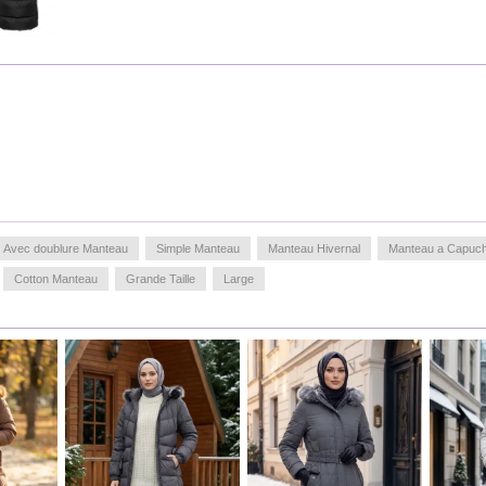
sur l'allure.Conseils Mode: À porter avec un pantalon large
et des bottines pour un look citadin chic, ou avec une robe
en maille pour une allure plus sophistiquée.Cette pièce de
haute qualité garantit une isolation thermique optimale
pour affronter les jours les plus froids avec sérénité et style.
Made in Türkiye
TAILLE DU MODEL :
HANCHES
: 94,
TOUR DE TAILLE
: 65,
POITRINE
: 84,
LONGUEUR
: 175,
POIDS
: 51
Avec doublure Manteau
Simple Manteau
Manteau Hivernal
Manteau a Capuc
Cotton Manteau
Grande Taille
Large