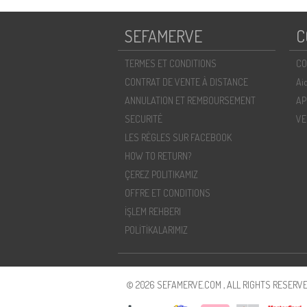
SEFAMERVE
C
TERMES ET CONDITIONS
CO
CONTRAT DE VENTE À DISTANCE
Ai
ANNULATION ET REMBOURSEMENT
AP
SECURITÉ
VE
LES RÈGLES SUR FACEBOOK
HOW TO RETURN?
ÇEREZ POLITIKAMIZ
OFFRE ET CONDITIONS
İŞLEM REHBERI
POLİTİKALARIMIZ
© 2026 SEFAMERVE.COM , ALL RIGHTS RESERVE