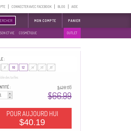
MPTE
CONNECTER AVEC FACEBOOK
BLOG
AIDE
ERCHER
MON COMPTE
PANIER
SON ET VIE
COSMÉTIQUE
OUTLET
LE :
8
10
12
14
16
18
able des tailles
TITÉ :
$428.00
$66.99
POUR AUJOURD HUI
$40.19