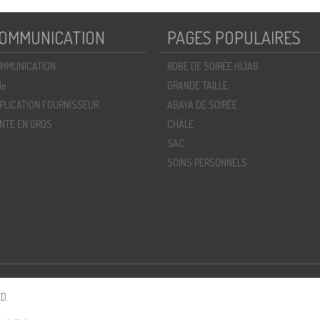
OMMUNICATION
PAGES POPULAIRES
MMUNICATION
ROBE DE SOIRÉE HIJAB
de
GRANDE TAILLE
PLICATION FOURNISSEUR
ABAYA DE SOIRÉE
NTE EN GROS
CHÂLE
SAC
SOİNS PERSONNELS
D.