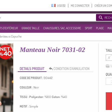
USD($)‎
ME CONNECTER
CRÉER UN CO
RECH
S D'EXTÉRIEUR
GRANDE TAILLE
CHAUSSURES, SAC, ACCESSOIRE
SPORT
PLAGE
MAI
anteau a Capuche
Manteau Noir 7031-02
TAIL
6
T
DETAILS PRODUIT
CONDITION D’ANNULATION
QUAN
904412
CODE DE PRODUIT :
Noir
COULEUR :
Poliyester:
%60
Coton:
%40
TISSU :
Simple
MOTIF :