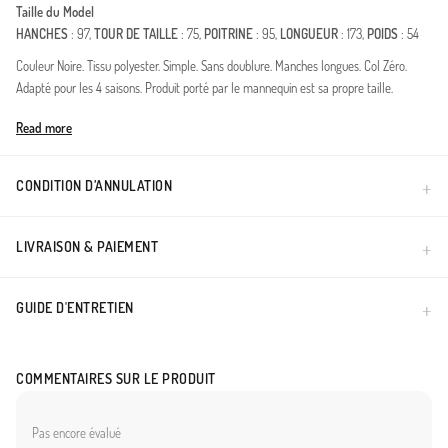
Taille du Model
HANCHES
: 97,
TOUR DE TAILLE
: 75,
POITRINE
: 95,
LONGUEUR
: 173,
POIDS
: 54
Couleur Noire. Tissu polyester. Simple. Sans doublure. Manches longues. Col Zéro.
Adapté pour les 4 saisons. Produit porté par le mannequin est sa propre taille.
Made in Türkiye
Read more
CONDITION D’ANNULATION
LIVRAISON & PAIEMENT
GUIDE D'ENTRETIEN
COMMENTAIRES SUR LE PRODUIT
Pas encore évalué