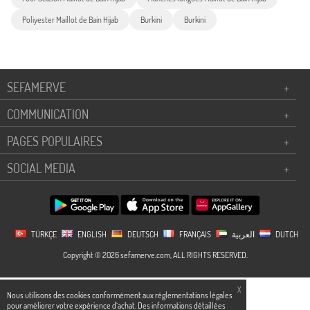
Poliyester Maillot de Bain Hijab
Burkini
Burkini
SEFAMERVE
+
COMMUNICATION
+
PAGES POPULAIRES
+
SOCIAL MEDIA
+
TÜRKÇE
ENGLISH
DEUTSCH
FRANÇAIS
العربية
DUTCH
Copyright © 2026 sefamerve.com, ALL RIGHTS RESERVED.
X
Nous utilisons des cookies conformément aux réglementations légales
pour améliorer votre expérience d`achat. Des informations détaillées