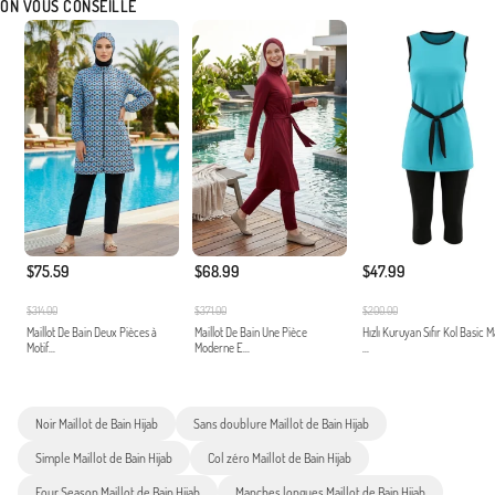
ON VOUS CONSEILLE
$75.59
$68.99
$47.99
$314.00
$371.00
$200.00
Maillot De Bain Deux Pièces à
Maillot De Bain Une Pièce
Hızlı Kuruyan Sıfır Kol Basic 
Motif...
Moderne E...
...
Noir Maillot de Bain Hijab
Sans doublure Maillot de Bain Hijab
Simple Maillot de Bain Hijab
Col zéro Maillot de Bain Hijab
Four Season Maillot de Bain Hijab
Manches longues Maillot de Bain Hijab