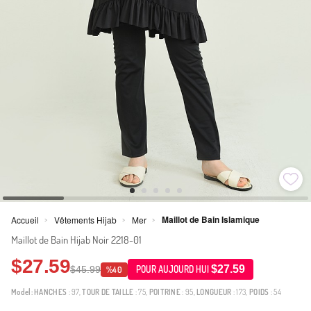
Maillot de Bain Islamique
Accueil
Vêtements Hijab
Mer
>
>
>
Maillot de Bain Hijab Noir 2218-01
$27.59
$27.59
$45.99
POUR AUJOURD HUI
%40
Model:
HANCHES
: 97,
TOUR DE TAILLE
: 75,
POITRINE
: 95,
LONGUEUR
: 173,
POIDS
: 54