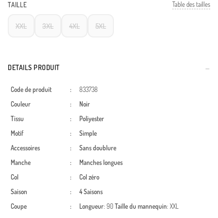
Table des tailles
TAILLE
XXL
3XL
4XL
5XL
DETAILS PRODUIT
Code de produit
:
833738
Couleur
:
Noir
Tissu
:
Poliyester
Motif
:
Simple
Accessoires
:
Sans doublure
Manche
:
Manches longues
Col
:
Col zéro
Saison
:
4 Saisons
Coupe
:
Longueur
: 90
Taille du mannequin
: XXL