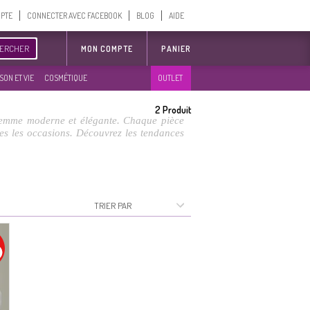
MPTE
CONNECTER AVEC FACEBOOK
BLOG
AIDE
ERCHER
MON COMPTE
PANIER
SON ET VIE
COSMÉTIQUE
OUTLET
2
Produit
 femme moderne et élégante. Chaque pièce
es les occasions. Découvrez les tendances