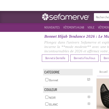
NOUVEAUTES
VÊTEMENTS HIJAB
VOILE
VÊTEMENT
Bonnet Hijab Tendance 2026 : Le Mu
Plongez dans l'univers Sefamerve et exp
incarne la **mode modeste** avec une tou
incontournables de 2026 et affirmez votre p
Bonnet à Dentelle
Bonnet à Froufrous
Bonn
Accueil
CATEGORIE
(2)
Bonnet
COULEUR
(1)
NOIR
(1)
BLANC