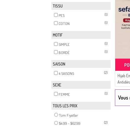
TISSU
(1)
PES
(1)
COTON
MOTIF
(1)
SIMPLE
(1)
BORDÉ
SAISON
PO
(2)
4 SAISONS
Hijab En
Antidér
SEXE
01 Noir
(1)
FEMME
Vous 
TOUS LES PRIX
Tüm Fiyatlar
(2)
$4.99 - $62.99