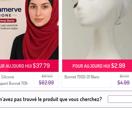
$37.79
$2.99
UR AUJOURD HUI
POUR AUJOURD HUI
$157.00
$12.00
 Silicone
Bonnet 7002-01 Blanc
$62.99
$4.99
apant Bonnet 7011-
n`avez pas trouvé le produit que vous cherchez?