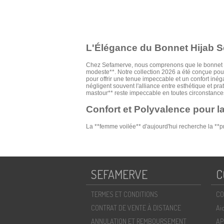
L'Élégance du Bonnet Hijab 
Chez Sefamerve, nous comprenons que le bonnet hij
modeste**. Notre collection 2026 a été conçue pou
pour offrir une tenue impeccable et un confort inég
négligent souvent l'alliance entre esthétique et pra
mastour** reste impeccable en toutes circonstance
Confort et Polyvalence pour 
La **femme voilée** d'aujourd'hui recherche la **pr
styles de voiles, des plus simples aux plus élabor
Sefamerve a ce qu'il vous faut. Leur **confort** exc
un **style urbain** moderne avec nos bonnets qui s
nouvelle saison.
Comment Choisir Votre Bonnet Hijab Id
SEFAMERVE
C
Pour choisir le **bonnet hijab** parfait, considérez 
simple sera idéal pour le quotidien, tandis qu'un 
encore plus de choix et pour trouver l'accessoire pa
Nos Suggestions de Styles avec un Bon
TERMES ET CONDITIONS
CO
Imaginez un bonnet hijab en jersey doux couleur tau
un bonnet croisé noir avec une tunique moderne et
CONTRAT DE VENTE À DISTANCE
Ai
satin apportera une touche de raffinement et sublim
ANNULATION ET REMBOURSEMENT
AP
ressemble.