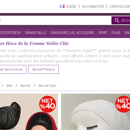
USD($)‎
ME CONNECTER
CRÉER UN CO
RECH
S D'EXTÉRIEUR
GRANDE TAILLE
CHAUSSURES, SAC, ACCESSOIRE
SPORT
PLAGE
MAI
st-Have de la Femme Voilée Chic
lorez notre collection exclusive de **bonnets hijab** pensée pour la
che de sophistication urbaine, vous offrant confort et style pour tout
ersonnalité avec des bonnets qui allient discrétion et éclat.
et Sans Couture
Bonnet Pratique
>
>
>
Voile
Bonnet
Bonnet Hijab