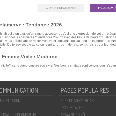
← PAGE PRÉCÉDENTE
PAGE SUIVA
Sefamerve : Tendance 2026
ab est bien plus qu'un simple accessoire : c'est une expression de votre **élég
r fusionner les dernières **tendances 2026** avec des tissus de haute **qualité**
alé, vous permettant de rester **chic** et confiante tout au long de la journée, con
ticité. Du jersey souple au coton respirant, nos matériaux sont choisis pour leur douc
s.
la Femme Voilée Moderne
aticité** sans compromettre son style. Nos bonnets hijabs sont conçus pour s'adapte
és. Que vous recherchiez un bonnet à enfiler pour une routine matinale rapide ou 
eptionnel les rend idéaux pour une utilisation quotidienne, que ce soit pour le trav
e déclinent dans une palette de couleurs et de textures variées, des tons neutres 
éal ?
OMMUNICATION
PAGES POPULAIRES
la saison et le tissu : le coton pour l'été, le modal ou le jersey pour un confort tou
modèle avec des détails subtils pourra rehausser une tenue de soirée. N'oubliez p
rfait pour compléter votre look.
net Hijab
MMUNICATION
ROBE DE SOIRÉE HIJAB
pe, parfaitement assorti à une longue robe fluide pour un look de jour décontracté
 un pantalon palazzo, créant un **look mastour** résolument **tendance 2026**. 
de
GRANDE TAILLE
era votre **élégance**. Les possibilités de **kombinleri** sont infinies, permettant 
PLICATION FOURNISSEUR
ABAYA DE SOIRÉE