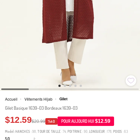
Gilet
Accueil
Vêtements Hijab
>
>
Gilet Basique 1639-03 Bordeaux 1639-03
$12.59
$12.59
$20.99
POUR AUJOURD HUI
%40
Model:
HANCHES
: 98,
TOUR DE TAILLE
: 74,
POITRINE
: 90,
LONGUEUR
: 178,
POIDS
: 63
5.0
2
·