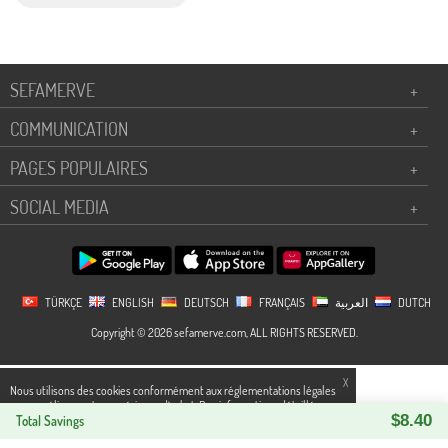
SEFAMERVE
+
COMMUNICATION
+
PAGES POPULAIRES
+
SOCIAL MEDIA
+
TÜRKÇE
ENGLISH
DEUTSCH
FRANÇAIS
العربية
DUTCH
Copyright © 2026 sefamerve.com, ALL RIGHTS RESERVED.
X
Nous utilisons des cookies conformément aux réglementations légales
pour améliorer votre expérience d`achat. Des informations détaillées
$8.40
peuvent être consultées sur notre page,
Total Savings
Politique de cookies
et
confidentialité.