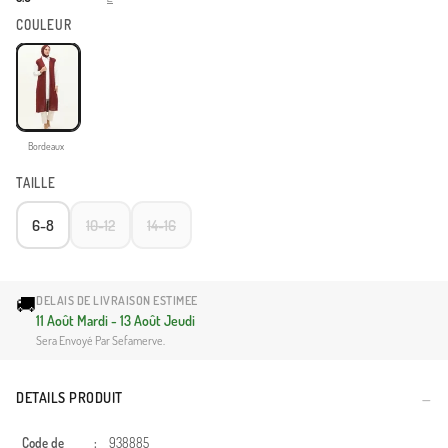
COULEUR
Bordeaux
TAILLE
6-8
10-12
14-16
🚚
DELAIS DE LIVRAISON ESTIMEE
11 Août Mardi - 13 Août Jeudi
Sera Envoyé Par Sefamerve.
DETAILS PRODUIT
Code de
:
938885