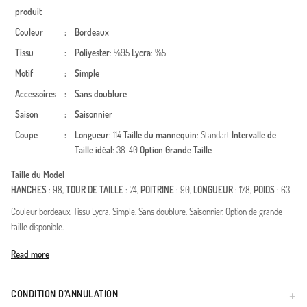
produit
Couleur
:
Bordeaux
Tissu
:
Poliyester
: %95
Lycra
: %5
Motif
:
Simple
Accessoires
:
Sans doublure
Saison
:
Saisonnier
Coupe
:
Longueur
: 114
Taille du mannequin
: Standart
İntervalle de
Taille idéal
: 38-40
Option Grande Taille
Taille du Model
HANCHES
: 98,
TOUR DE TAILLE
: 74,
POITRINE
: 90,
LONGUEUR
: 178,
POIDS
: 63
Couleur bordeaux. Tissu Lycra. Simple. Sans doublure. Saisonnier. Option de grande
taille disponible.
Made in Türkiye
Read more
CONDITION D’ANNULATION