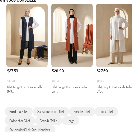
ON VOUS CONSEILLE
$27.59
$20.99
$27.59
$115.00
$86.00
$115.00
Gilet Long Et Fin Grande Taille
Gilet Long Et Fin Grande Taille
Gilet Long Et Fin Grande Taille
873...
Sim...
876...
Bordeau Gilet
Sans doublure Gilet
Simple Gilet
Licra Gilet
Poliyester Gilet
Grande Taille
Large
Saisonnier Gilet Sans Manches