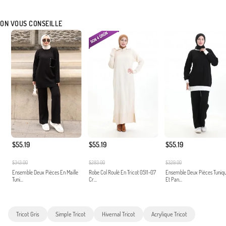
ON VOUS CONSEILLE
$55.19
$55.19
$55.19
$343.00
$283.00
$329.00
Ensemble Deux Pièces En Maille
Robe Col Roulé En Tricot 0511-07
Ensemble Deux Pièces Tuniq
Tuni...
Cr...
Et Pan...
Tricot Gris
Simple Tricot
Hivernal Tricot
Acrylique Tricot