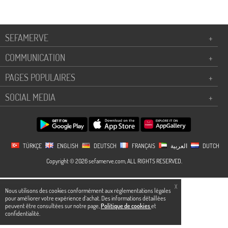
SEFAMERVE
+
COMMUNICATION
+
PAGES POPULAIRES
+
SOCIAL MEDIA
+
TÜRKÇE
ENGLISH
DEUTSCH
FRANÇAIS
العربية
DUTCH
Copyright © 2026 sefamerve.com, ALL RIGHTS RESERVED.
X
Nous utilisons des cookies conformément aux réglementations légales
pour améliorer votre expérience d`achat. Des informations détaillées
peuvent être consultées sur notre page,
Politique de cookies
et
confidentialité.