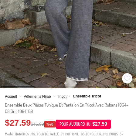
Ensemble Tricot
Accueil
Vêtements Hijab
Tricot
>
>
>
Ensemble Deux Pièces Tunique Et Pantalon En Tricot Avec Rubans 1064-
08 Gris 1064-08
$27.59
$27.59
$45.99
POUR AUJOURD HUI
%40
Model:
HANCHES
: 98,
TOUR DE TAILLE
: 71,
POITRINE
: 85,
LONGUEUR
: 170,
POIDS
: 57