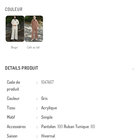
COULEUR
Beige
Café au lait
DETAILS PRODUIT
Code de
:
1047467
produit
Couleur
:
Gris
Tissu
:
Acrylique
Motif
:
Simple
Accessoires
:
Pantolon
: 100
Ruban
Tunique
: 80
Saison
:
Hivernal