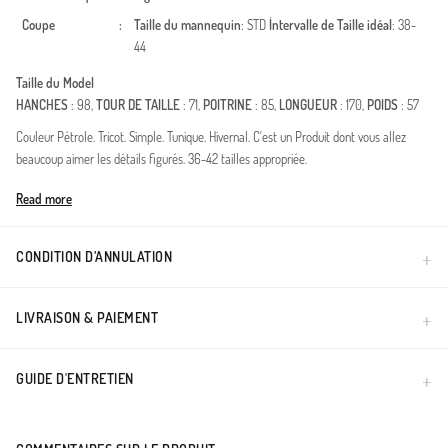
Coupe
:
Taille du mannequin
: STD
İntervalle de Taille idéal
: 38-
44
Taille du Model
HANCHES
: 98,
TOUR DE TAILLE
: 71,
POITRINE
: 85,
LONGUEUR
: 170,
POIDS
: 57
Couleur Pétrole. Tricot. Simple. Tunique. Hivernal. C'est un Produit dont vous allez
beaucoup aimer les détails figurés. 36-42 tailles appropriée.
Made in Türkiye
Read more
CONDITION D’ANNULATION
LIVRAISON & PAIEMENT
GUIDE D'ENTRETIEN