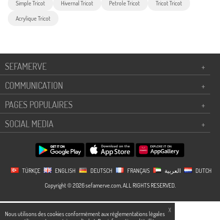
Simple Tricot
Hivernal Tricot
Petrole Tricot
Tricot Tricot
Acrylique Tricot
SEFAMERVE
+
COMMUNICATION
+
PAGES POPULAIRES
+
SOCIAL MEDIA
+
TÜRKÇE
ENGLISH
DEUTSCH
FRANÇAIS
العربية
DUTCH
Copyright © 2026 sefamerve.com, ALL RIGHTS RESERVED.
X
Nous utilisons des cookies conformément aux réglementations légales