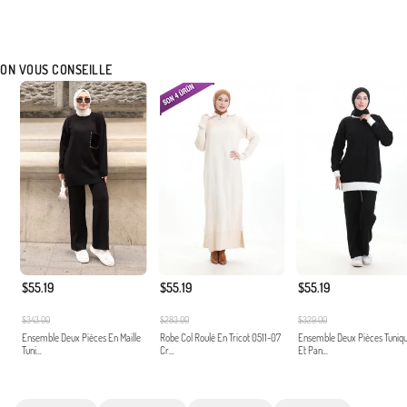
ON VOUS CONSEILLE
$55.19
$55.19
$55.19
$343.00
$283.00
$329.00
Ensemble Deux Pièces En Maille
Robe Col Roulé En Tricot 0511-07
Ensemble Deux Pièces Tuniq
Tuni...
Cr...
Et Pan...