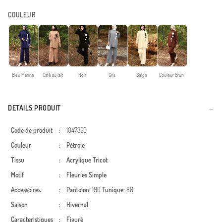
COULEUR
Bleu Marine
Café au lait
Noir
Gris
Beige
Couleur Brun
DETAILS PRODUIT
Code de produit
:
1047350
Couleur
:
Pétrole
Tissu
:
Acrylique
Tricot
Motif
:
Fleuries
Simple
Accessoires
:
Pantolon
: 100
Tunique
: 80
Saison
:
Hivernal
Caracteristiques
:
Figuré