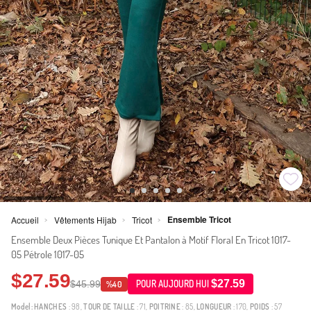
Ensemble Tricot
Accueil
Vêtements Hijab
Tricot
>
>
>
Ensemble Deux Pièces Tunique Et Pantalon à Motif Floral En Tricot 1017-
05 Pétrole 1017-05
$27.59
$27.59
$45.99
POUR AUJOURD HUI
%40
Model:
HANCHES
: 98,
TOUR DE TAILLE
: 71,
POITRINE
: 85,
LONGUEUR
: 170,
POIDS
: 57