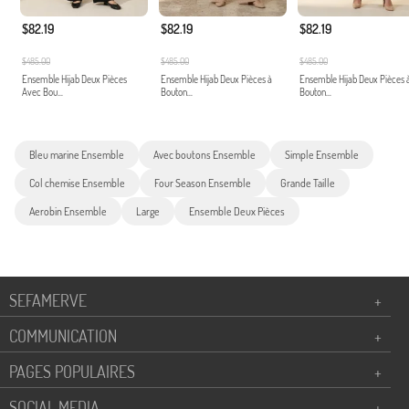
$82.19
$82.19
$82.19
$485.00
$485.00
$485.00
Ensemble Hijab Deux Pièces
Ensemble Hijab Deux Pièces à
Ensemble Hijab Deux Pièces 
Avec Bou...
Bouton...
Bouton...
Bleu marine Ensemble
Avec boutons Ensemble
Simple Ensemble
Col chemise Ensemble
Four Season Ensemble
Grande Taille
Aerobin Ensemble
Large
Ensemble Deux Pièces
SEFAMERVE
+
COMMUNICATION
+
PAGES POPULAIRES
+
SOCIAL MEDIA
+