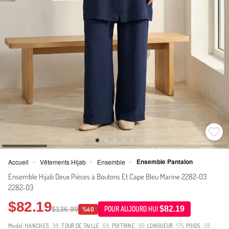
Ensemble Pantalon
Accueil
Vêtements Hijab
Ensemble
>
>
>
Ensemble Hijab Deux Pièces à Boutons Et Cape Bleu Marine 2282-03
2282-03
$82.19
$82.19
$136.99
POUR AUJOURD HUI
%40
Model:
HANCHES
: 98,
TOUR DE TAILLE
: 66,
POITRINE
: 90,
LONGUEUR
: 175,
POIDS
: 59