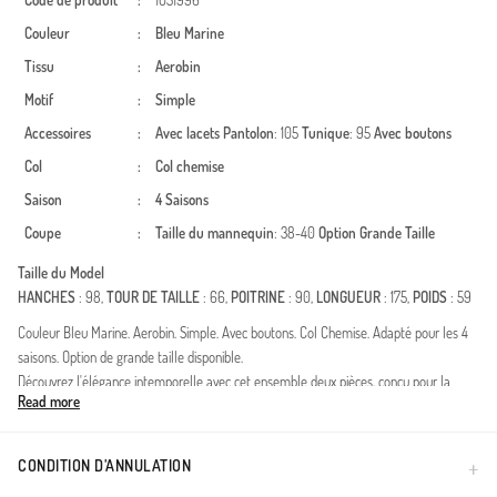
Code de produit
:
1051996
Couleur
:
Bleu Marine
Tissu
:
Aerobin
Motif
:
Simple
Accessoires
:
Avec lacets
Pantolon
: 105
Tunique
: 95
Avec boutons
Col
:
Col chemise
Saison
:
4 Saisons
Coupe
:
Taille du mannequin
: 38-40
Option Grande Taille
Taille du Model
HANCHES
: 98,
TOUR DE TAILLE
: 66,
POITRINE
: 90,
LONGUEUR
: 175,
POIDS
: 59
Couleur Bleu Marine. Aerobin. Simple. Avec boutons. Col Chemise. Adapté pour les 4
saisons. Option de grande taille disponible.
Découvrez l'élégance intemporelle avec cet ensemble deux pièces, conçu pour la
Read more
femme moderne qui privilégie la mode modeste. Fabriqué dans un tissu en polyester
de haute qualité, cet ensemble offre une fluidité exceptionnelle et une résistance
naturelle aux plis. La tunique est sublimée par une ceinture assortie qui structure la
CONDITION D’ANNULATION
silhouette, tandis que le pantalon dispose d'une taille élastiquée pour un confort sans