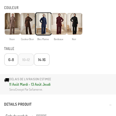
COULEUR
Vison
Couleur Brun
Bleu Marine
Bordeaux
Noir
TAILLE
6-8
10-12
14-16
🚚
DELAIS DE LIVRAISON ESTIMEE
11 Août Mardi - 13 Août Jeudi
Sera Envoyé Par Sefamerve.
DETAILS PRODUIT