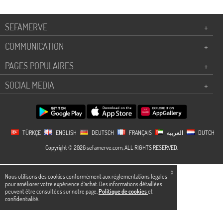
SEFAMERVE
+
COMMUNICATION
+
PAGES POPULAIRES
+
SOCIAL MEDIA
+
TÜRKÇE
ENGLISH
DEUTSCH
FRANÇAIS
العربية
DUTCH
Copyright © 2026 sefamerve.com, ALL RIGHTS RESERVED.
X
Nous utilisons des cookies conformément aux réglementations légales
pour améliorer votre expérience d`achat. Des informations détaillées
peuvent être consultées sur notre page,
Politique de cookies
et
confidentialité.