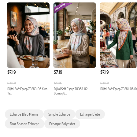
$7.19
$7.19
$7.19
$29.00
$29.00
$29.00
Dijital Soft Eşarp 70363-06 Kına
Dijital Soft Eşarp 70363-02
Dijital Soft Eşarp 70361-06 O
Ye...
Gümüş G...
Echarpe Bleu Marine
Simple Écharpe
Echarpe D'été
Four Season Écharpe
Echarpe Polyester