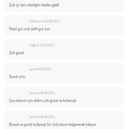
Çok iyi tam istediğim beden geldi
Cathleen N.
03.08.2023
Passt gut und sieht gut aus.
Tuğba E.
25.04.2023
Çok güzel
ayse k.
14.04.2023
Guzel örtü
Sevda A.
06.04.2023
Çocuklarım için aldım çok güzel ve kullanışlı
Sevda A.
06.04.2023
Büyük ve güzel kullanışlı bir örtü kızım beğenerek takıyor