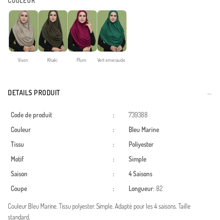
COULEUR
Vison
Khaki
Plum
Vert emeraude
DETAILS PRODUIT
Code de produit
:
739388
Couleur
:
Bleu Marine
Tissu
:
Poliyester
Motif
:
Simple
Saison
:
4 Saisons
Coupe
:
Longueur
: 82
Couleur Bleu Marine. Tissu polyester. Simple. Adapté pour les 4 saisons. Taille
standard.