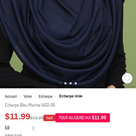
Echarpe Unie
Accueil
Voile
Echarpe
>
>
>
Echarpe Bleu Marine 1402-05
$11.99
$11.99
$19.99
POUR AUJOURD HUI
%40
5.0
6
·